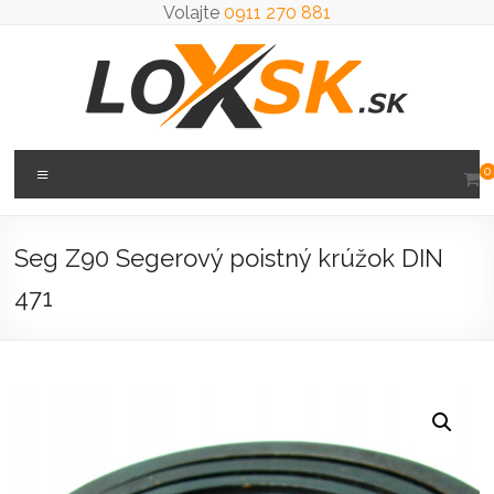
Prejsť
Volajte
0911 270 881
na
obsah
Loxsk
Menu
0
predaj
ložisk
Seg Z90 Segerový poistný krúžok DIN
471