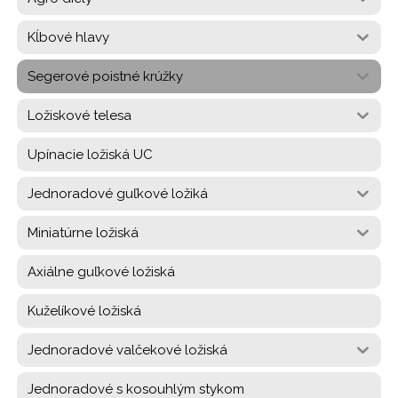
Kĺbové hlavy
Segerové poistné krúžky
Ložiskové telesa
Upínacie ložiská UC
Jednoradové guľkové ložiká
Miniatúrne ložiská
Axiálne guľkové ložiská
Kuželíkové ložiská
Jednoradové valčekové ložiská
Jednoradové s kosouhlým stykom