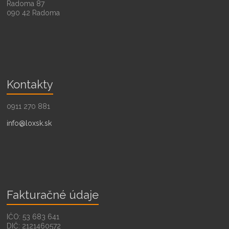
Radoma 87
090 42 Radoma
Kontakty
0911 270 881
info@loxsk.sk
Fakturačné údaje
IČO: 53 683 641
DIČ: 2121460572