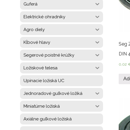
Guferá
Elektrické ohradníky
Agro diely
Kĺbové hlavy
Seg 
DIN 
Segerové poistné krúžky
0,02
Ložiskové telesa
Ad
Upínacie ložiská UC
Jednoradové guľkové ložiká
Miniatúrne ložiská
Axiálne guľkové ložiská