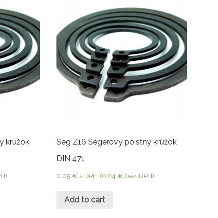
ý krúžok
Seg Z16 Segerový poistný krúžok
DIN 471
H)
0,05
€
s DPH (
0,04
€
bez DPH)
Add to cart