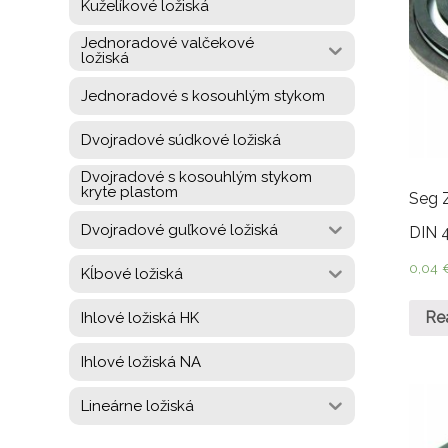
Kuželíkové ložiská
Jednoradové valčekové
ložiská
Jednoradové s kosouhlým stykom
Dvojradové súdkové ložiská
Dvojradové s kosouhlým stykom
kryte plastom
Seg 
Dvojradové guľkové ložiská
DIN 
0,04
Kĺbové ložiská
Re
Ihlové ložiská HK
Ihlové ložiská NA
Lineárne ložiská