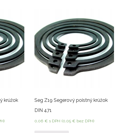
ý krúžok
Seg Z19 Segerový poistný krúžok
DIN 471
PH)
0,06
€
s DPH (
0,05
€
bez DPH)