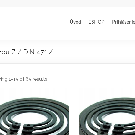
Úvod
ESHOP
Prihláseni
ypu Z / DIN 471 /
ng 1–15 of 65 results