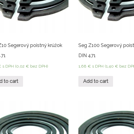
Z10 Segerový poistný krúžok
Seg Z100 Segerový poist
471
DIN 471
€
s DPH (
0,02
€
bez DPH)
1,68
€
s DPH (
1,40
€
bez DP
d to cart
Add to cart