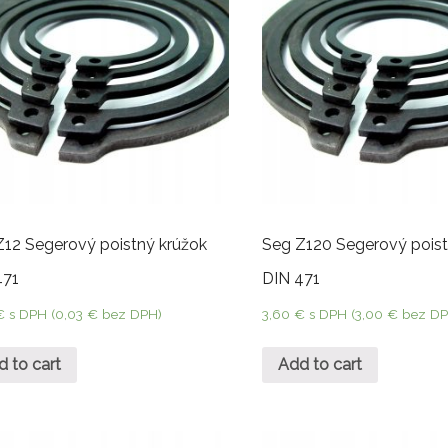
Z12 Segerový poistný krúžok
Seg Z120 Segerový poist
471
DIN 471
€
s DPH (
0,03
€
bez DPH)
3,60
€
s DPH (
3,00
€
bez DP
d to cart
Add to cart