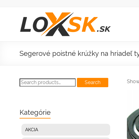
Prejsť
na
obsah
Loxsk
predaj
ložisk
Segerové poistné krúžky na hriadeľ t
Search
Showi
Search
for:
Kategórie
AKCIA