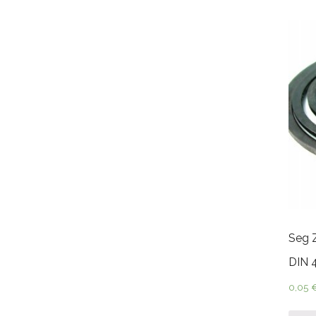
Seg 
DIN 
0,05