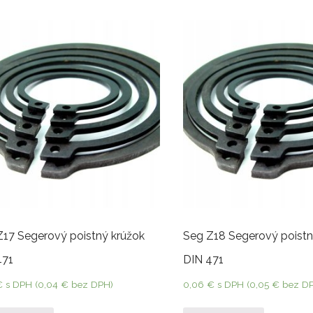
Z17 Segerový poistný krúžok
Seg Z18 Segerový poistn
471
DIN 471
€
s DPH (
0,04
€
bez DPH)
0,06
€
s DPH (
0,05
€
bez D