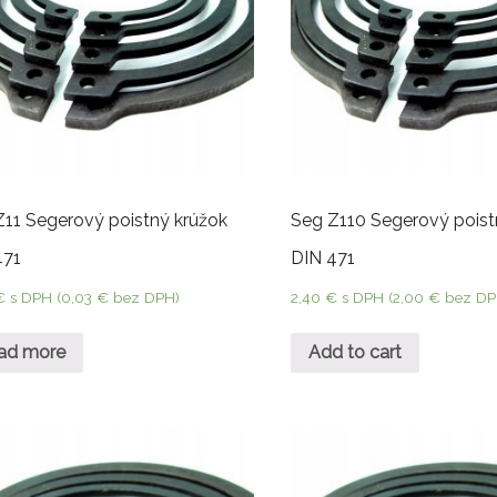
Z11 Segerový poistný krúžok
Seg Z110 Segerový poist
471
DIN 471
€
s DPH (
0,03
€
bez DPH)
2,40
€
s DPH (
2,00
€
bez DP
ad more
Add to cart