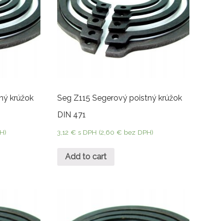
ný krúžok
Seg Z115 Segerový poistný krúžok
DIN 471
H)
3,12
€
s DPH (
2,60
€
bez DPH)
Add to cart