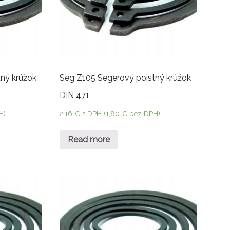
ný krúžok
Seg Z105 Segerový poistný krúžok
DIN 471
H)
2,16
€
s DPH (
1,80
€
bez DPH)
Read more