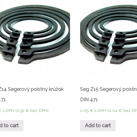
Z14 Segerový poistný krúžok
Seg Z15 Segerový poistn
471
DIN 471
€
s DPH (
0,52
€
bez DPH)
0,05
€
s DPH (
0,04
€
bez DP
d to cart
Add to cart