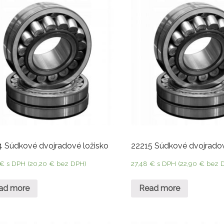
4 Súdkové dvojradové ložisko
22215 Súdkové dvojradov
€
s DPH (
20,20
€
bez DPH)
27,48
€
s DPH (
22,90
€
bez 
ad more
Read more