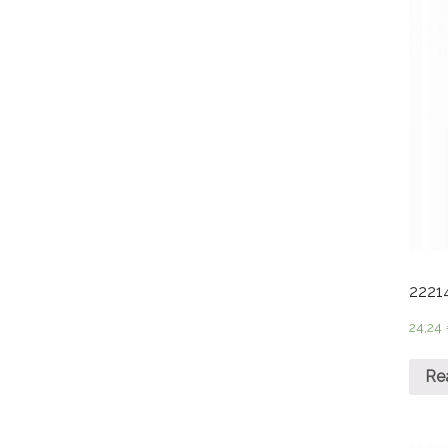
2221
24,24
Re