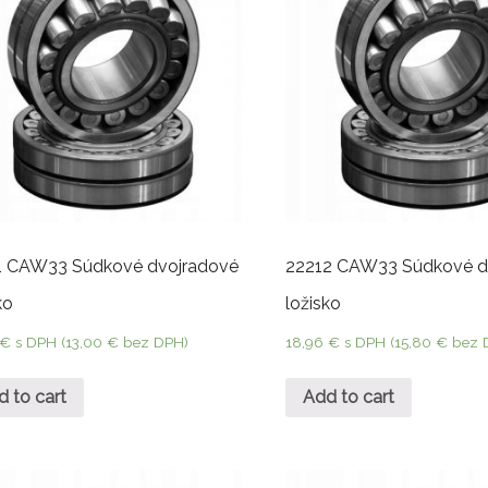
1 CAW33 Súdkové dvojradové
22212 CAW33 Súdkové d
ko
ložisko
€
s DPH (
13,00
€
bez DPH)
18,96
€
s DPH (
15,80
€
bez 
d to cart
Add to cart