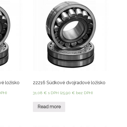
é ložisko
22216 Súdkové dvojradové ložisko
DPH)
31,08
€
s DPH (
25,90
€
bez DPH)
Read more