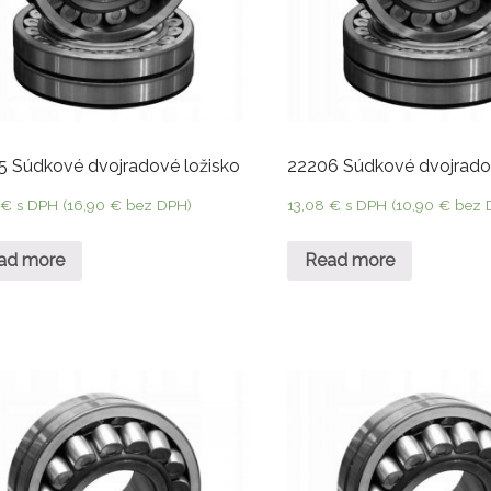
5 Súdkové dvojradové ložisko
22206 Súdkové dvojrado
8
€
s DPH (
16,90
€
bez DPH)
13,08
€
s DPH (
10,90
€
bez 
ad more
Read more