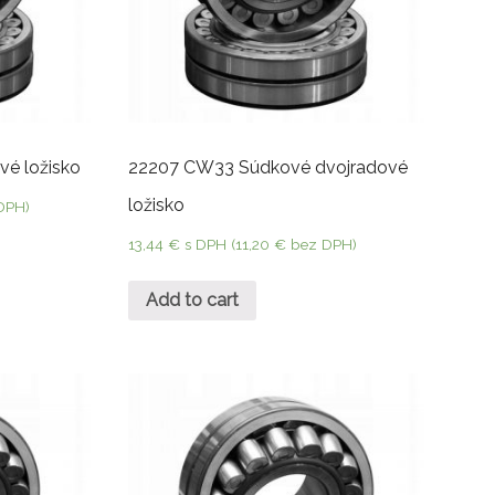
vé ložisko
22207 CW33 Súdkové dvojradové
ložisko
DPH)
13,44
€
s DPH (
11,20
€
bez DPH)
Add to cart