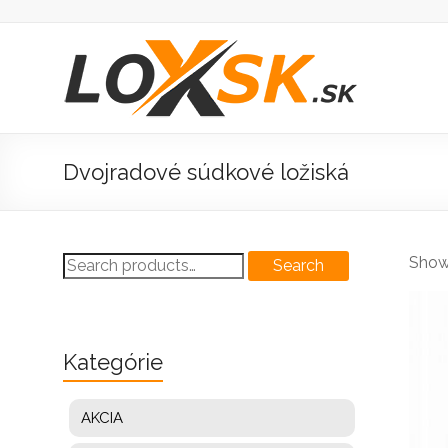
Prejsť
na
obsah
Loxsk
predaj
ložisk
Dvojradové súdkové ložiská
Search
Showi
Search
for:
Kategórie
AKCIA