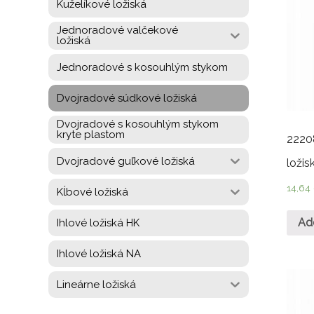
Kuželíkové ložiská
Jednoradové valčekové
ložiská
Jednoradové s kosouhlým stykom
Dvojradové súdkové ložiská
Dvojradové s kosouhlým stykom
kryte plastom
2220
Dvojradové guľkové ložiská
ložis
14,64
Kĺbové ložiská
Ad
Ihlové ložiská HK
Ihlové ložiská NA
Lineárne ložiská