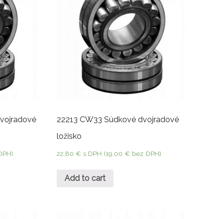
vojradové
22213 CW33 Súdkové dvojradové
ložisko
DPH)
22,80
€
s DPH (
19,00
€
bez DPH)
Add to cart