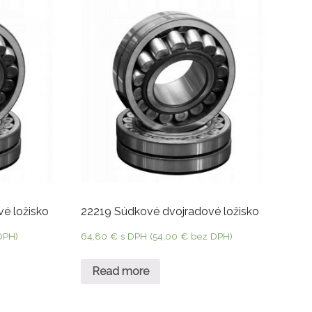
é ložisko
22219 Súdkové dvojradové ložisko
DPH)
64,80
€
s DPH (
54,00
€
bez DPH)
Read more