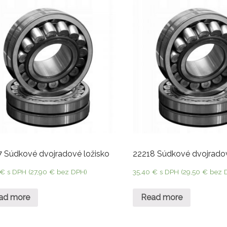
7 Súdkové dvojradové ložisko
22218 Súdkové dvojradov
€
s DPH (
27,90
€
bez DPH)
35,40
€
s DPH (
29,50
€
bez 
ad more
Read more