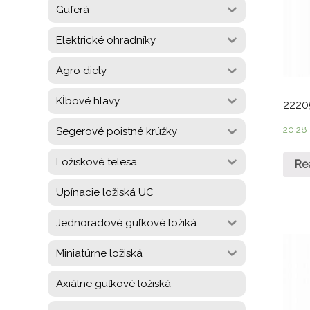
Guferá
Elektrické ohradníky
Agro diely
Kĺbové hlavy
2220
20,2
Segerové poistné krúžky
Ložiskové telesa
Re
Upínacie ložiská UC
Jednoradové guľkové ložiká
Miniatúrne ložiská
Axiálne guľkové ložiská