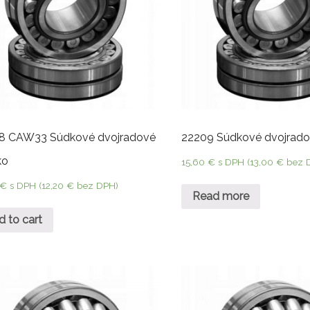
8 CAW33 Súdkové dvojradové
22209 Súdkové dvojrado
ko
15,60
€
s DPH (
13,00
€
bez 
€
s DPH (
12,20
€
bez DPH)
Read more
d to cart