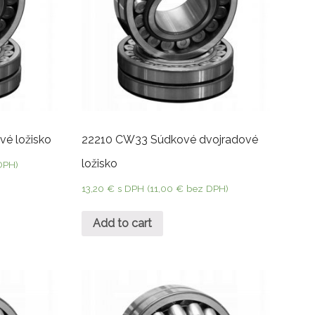
vé ložisko
22210 CW33 Súdkové dvojradové
ložisko
DPH)
13,20
€
s DPH (
11,00
€
bez DPH)
Add to cart