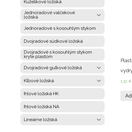
Kuželíkové ložiská
Jednoradové valčekové
ložiská
Jednoradové s kosouhlým stykom
Dvojradové súdkové ložiská
Dvojradové s kosouhlým stykom
kryte plastom
Plast
Dvojradové guľkové ložiská
vydr
Kĺbové ložiská
1,32
€
Ihlové ložiská HK
Ad
Ihlové ložiská NA
Lineárne ložiská