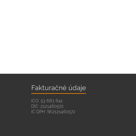
Fakturačné údaje
IČO: 53 683 641
DIČ: 2121460572
IČ DPH: SK2121460572