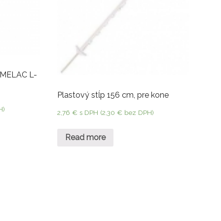
POMELAC L-
Plastový stĺp 156 cm, pre kone
H)
2,76
€
s DPH (
2,30
€
bez DPH)
Read more