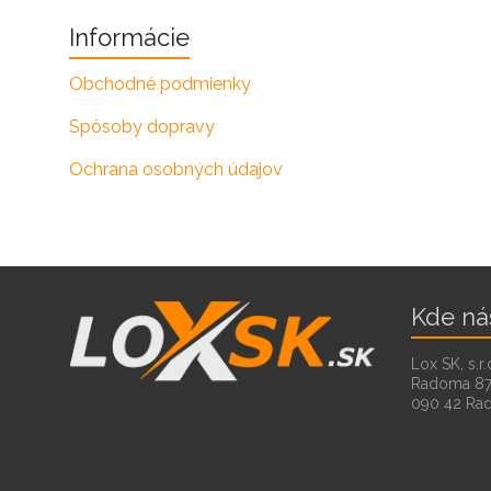
Informácie
Obchodné podmienky
Spôsoby dopravy
Ochrana osobných údajov
Kde ná
Lox SK, s.r.
Radoma 8
090 42 Ra