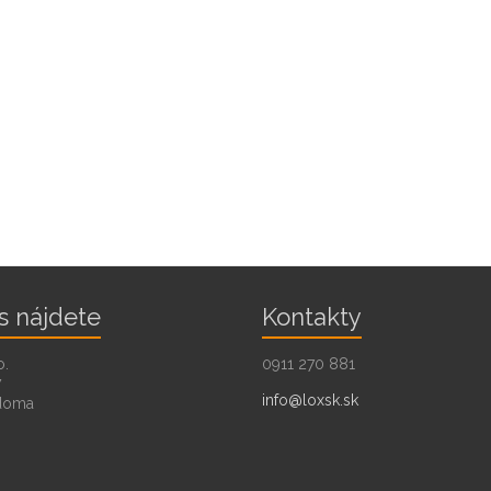
s nájdete
Kontakty
o.
0911 270 881
7
info@loxsk.sk
doma