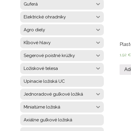
Guferá
Elektrické ohradníky
Agro diely
Kĺbové hlavy
Plast
1,92
Segerové poistné krúžky
Ložiskové telesa
Ad
Upínacie ložiská UC
Jednoradové guľkové ložiká
Miniatúrne ložiská
Axiálne guľkové ložiská