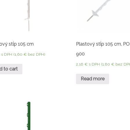
ový stĺp 105 cm
Plastový stĺp 105 cm, 
900
€
s DPH (
1,60
€
bez DPH)
2,16
€
s DPH (
1,80
€
bez DP
d to cart
Read more