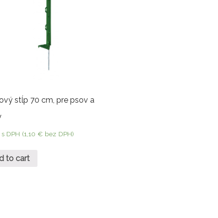
ový stĺp 70 cm, pre psov a
y
s DPH (
1,10
€
bez DPH)
d to cart