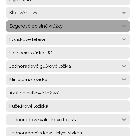
Kĺbové hlavy
Segerové poistné krúžky
Ložiskové telesa
Upínacie ložiská UC
Jednoradové guľkové ložiká
Miniatúrne ložiská
Axiálne guľkové ložiská
Kuželíkové ložiská
Jednoradové valčekové ložiská
Jednoradové s kosouhlým stykom