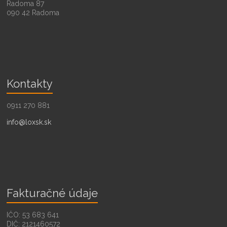
Radoma 87
090 42 Radoma
Kontakty
0911 270 881
info@loxsk.sk
Fakturačné údaje
IČO: 53 683 641
DIČ: 2121460572