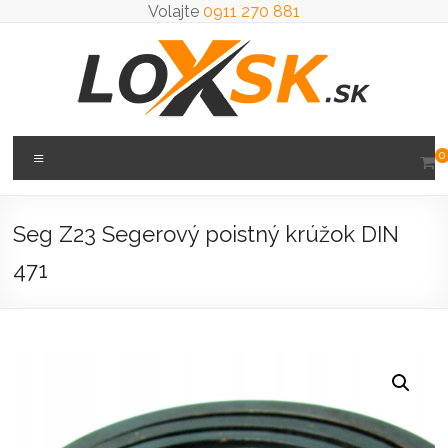
Prejsť
Volajte
0911 270 881
na
obsah
Loxsk
Menu
0
predaj
ložisk
Seg Z23 Segerový poistný krúžok DIN
471