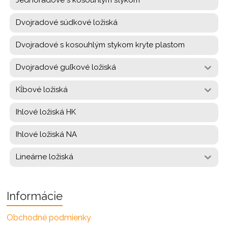
Jednoradové s kosouhlým stykom
Dvojradové súdkové ložiská
Dvojradové s kosouhlým stykom kryte plastom
Dvojradové guľkové ložiská
Kĺbové ložiská
Ihlové ložiská HK
Ihlové ložiská NA
Lineárne ložiská
Informácie
Obchodné podmienky