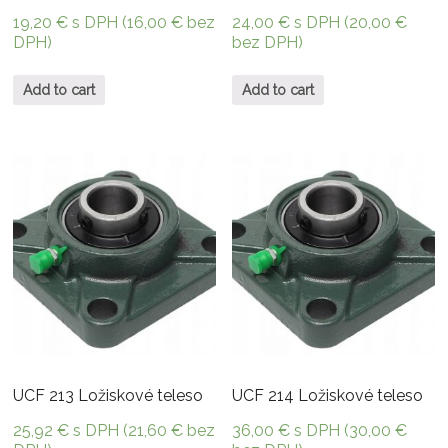
19,20
€
s DPH (
16,00
€
bez
24,00
€
s DPH (
20,00
€
DPH)
bez DPH)
Add to cart
Add to cart
UCF 213 Ložiskové teleso
UCF 214 Ložiskové teleso
25,92
€
s DPH (
21,60
€
bez
36,00
€
s DPH (
30,00
€