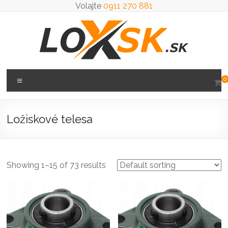
Prejsť
Volajte
0911 270 881
na
obsah
Loxsk
Menu
0
predaj
ložisk
Ložiskové telesa
Showing 1–15 of 73 results