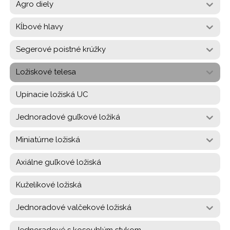
Agro diely
Kĺbové hlavy
Segerové poistné krúžky
Ložiskové telesa
Upínacie ložiská UC
Jednoradové guľkové ložiká
Miniatúrne ložiská
Axiálne guľkové ložiská
Kuželíkové ložiská
Jednoradové valčekové ložiská