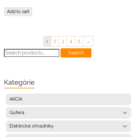
Add to cart
1
2
3
4
5
→
Search
Search
for:
Kategórie
AKCIA
Guferá
Elektrické ohradníky