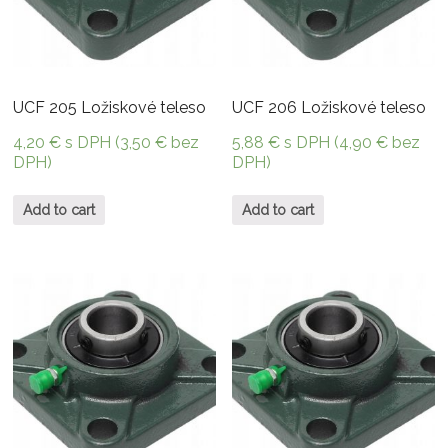
UCF 205 Ložiskové teleso
UCF 206 Ložiskové teleso
4,20
€
s DPH (
3,50
€
bez
5,88
€
s DPH (
4,90
€
bez
DPH)
DPH)
Add to cart
Add to cart