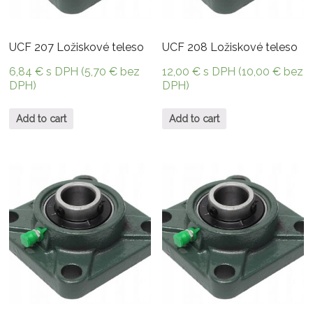
UCF 207 Ložiskové teleso
UCF 208 Ložiskové teleso
6,84
€
s DPH (
5,70
€
bez
12,00
€
s DPH (
10,00
€
bez
DPH)
DPH)
Add to cart
Add to cart