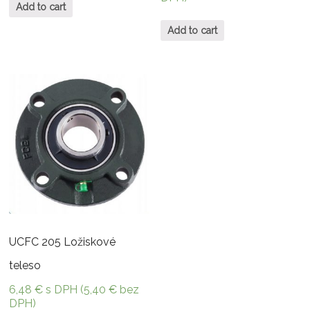
Add to cart
Add to cart
UCFC 205 Ložiskové
teleso
6,48
€
s DPH (
5,40
€
bez
DPH)