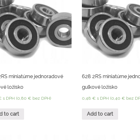
2RS miniatúrne jednoradové
628 2RS miniatúrne jedn
vé ložisko
guľkové ložisko
€
s DPH (
0,80
€
bez DPH)
0,48
€
s DPH (
0,40
€
bez D
d to cart
Add to cart