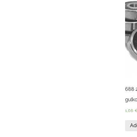
688 
guľko
1,68
Ad