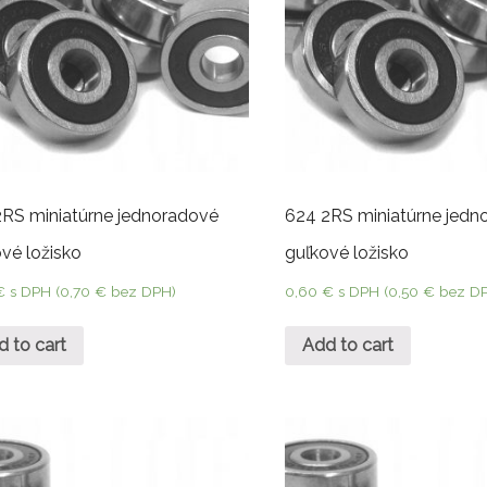
2RS miniatúrne jednoradové
624 2RS miniatúrne jedn
vé ložisko
guľkové ložisko
€
s DPH (
0,70
€
bez DPH)
0,60
€
s DPH (
0,50
€
bez D
d to cart
Add to cart