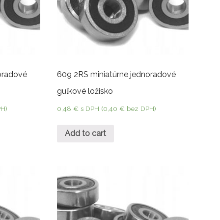
oradové
609 2RS miniatúrne jednoradové
guľkové ložisko
H)
0,48
€
s DPH (
0,40
€
bez DPH)
Add to cart