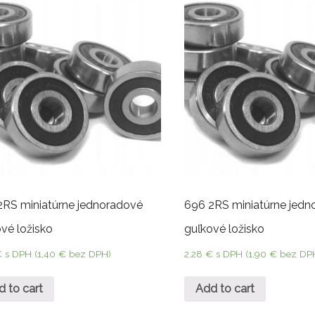
2RS miniatúrne jednoradové
696 2RS miniatúrne jedn
vé ložisko
guľkové ložisko
€
s DPH (
1,40
€
bez DPH)
2,28
€
s DPH (
1,90
€
bez DP
d to cart
Add to cart