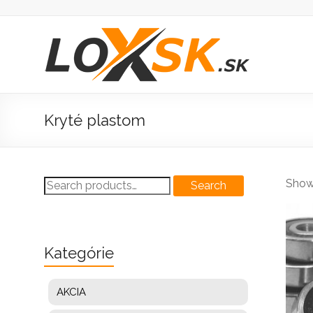
Prejsť
na
obsah
Loxsk
predaj
ložisk
Kryté plastom
Search
Showi
Search
for:
Kategórie
AKCIA