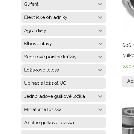
Guferá
Elektrické ohradníky
Agro diely
Kĺbové hlavy
606 
guľko
Segerové poistné krúžky
0,60
Ložiskové telesa
Ad
Upínacie ložiská UC
Jednoradové guľkové ložiká
Miniatúrne ložiská
Axiálne guľkové ložiská