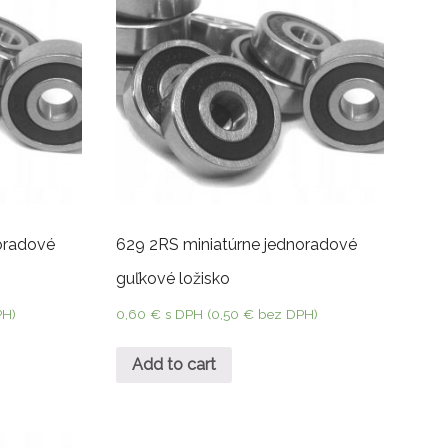
oradové
629 2RS miniatúrne jednoradové
guľkové ložisko
PH)
0,60
€
s DPH (
0,50
€
bez DPH)
Add to cart