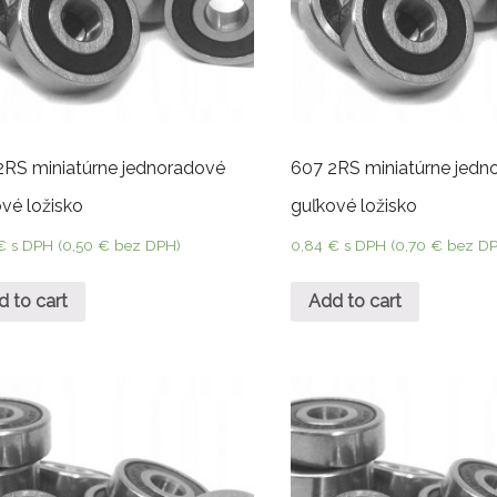
2RS miniatúrne jednoradové
607 2RS miniatúrne jedn
vé ložisko
guľkové ložisko
€
s DPH (
0,50
€
bez DPH)
0,84
€
s DPH (
0,70
€
bez DP
d to cart
Add to cart