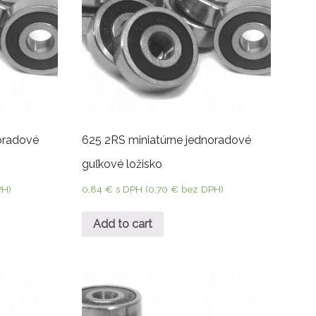
oradové
625 2RS miniatúrne jednoradové
guľkové ložisko
PH)
0,84
€
s DPH (
0,70
€
bez DPH)
Add to cart