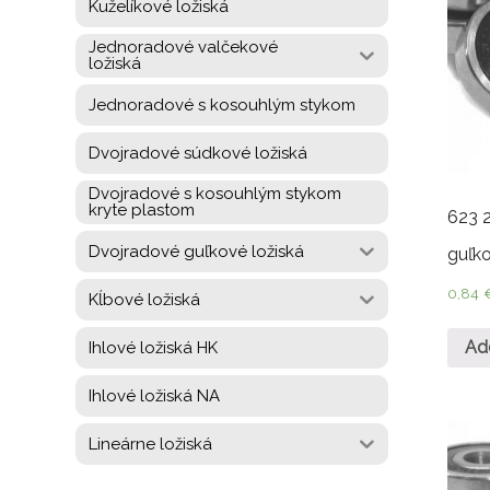
Kuželíkové ložiská
Jednoradové valčekové
ložiská
Jednoradové s kosouhlým stykom
Dvojradové súdkové ložiská
Dvojradové s kosouhlým stykom
kryte plastom
623 
Dvojradové guľkové ložiská
guľko
0,84
Kĺbové ložiská
Ad
Ihlové ložiská HK
Ihlové ložiská NA
Lineárne ložiská