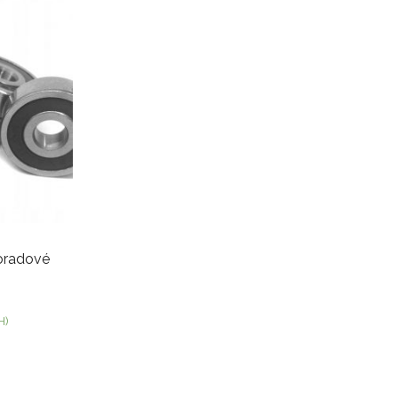
oradové
H)