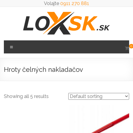
Prejsť
Volajte
0911 270 881
na
obsah
Loxsk
Menu
0
predaj
ložisk
Hroty čelných nakladačov
Showing all 5 results