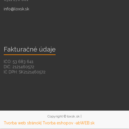
info@loxsk.sk
Fakturačné údaje
IČO: 53 683 641
DIČ: 2121460572
IČ DPH: SK2121460572
Copyright © loxsk.sk |
Tvorba web stránok
| Tvorba eshopov -abWEB.sk