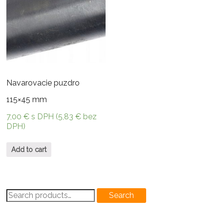
Navarovacie puzdro
115×45 mm
7,00
€
s DPH (
5,83
€
bez
DPH)
Add to cart
Search
Search
for: