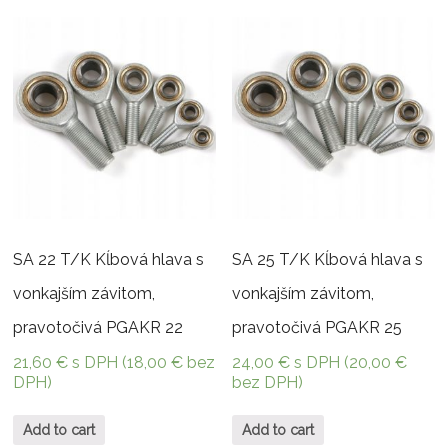
SA 22 T/K Kĺbová hlava s
SA 25 T/K Kĺbová hlava s
vonkajším závitom,
vonkajším závitom,
pravotočivá PGAKR 22
pravotočivá PGAKR 25
21,60
€
s DPH (
18,00
€
bez
24,00
€
s DPH (
20,00
€
DPH)
bez DPH)
Add to cart
Add to cart