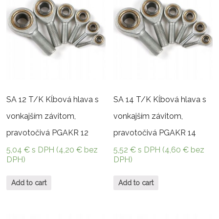
SA 12 T/K Kĺbová hlava s
SA 14 T/K Kĺbová hlava s
vonkajším závitom,
vonkajším závitom,
pravotočivá PGAKR 12
pravotočivá PGAKR 14
5,04
€
s DPH (
4,20
€
bez
5,52
€
s DPH (
4,60
€
bez
DPH)
DPH)
Add to cart
Add to cart