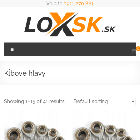
Prejsť
Volajte
0911 270 881
na
obsah
Loxsk
Menu
0
predaj
ložisk
Kĺbové hlavy
Showing 1–15 of 41 results