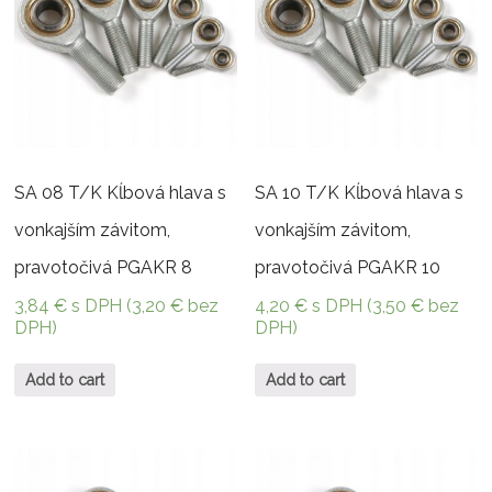
SA 08 T/K Kĺbová hlava s
SA 10 T/K Kĺbová hlava s
vonkajším závitom,
vonkajším závitom,
pravotočivá PGAKR 8
pravotočivá PGAKR 10
3,84
€
s DPH (
3,20
€
bez
4,20
€
s DPH (
3,50
€
bez
DPH)
DPH)
Add to cart
Add to cart