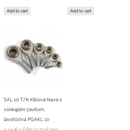
Add to cart
Add to cart
SAL 10 T/K Kĺbová hlava s
vonkajším závitom,
ľavotočivá PGAKL 10
4,44
€
s DPH (
3,70
€
bez