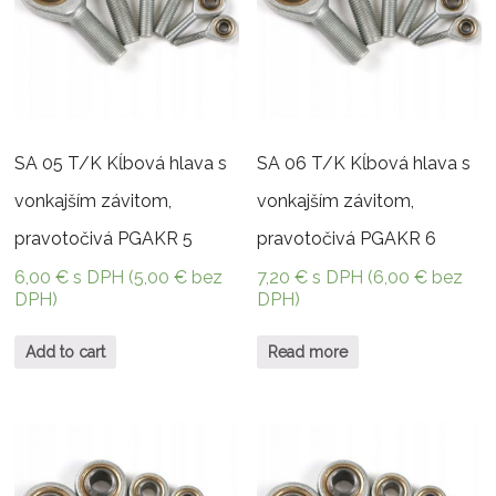
SA 05 T/K Kĺbová hlava s
SA 06 T/K Kĺbová hlava s
vonkajším závitom,
vonkajším závitom,
pravotočivá PGAKR 5
pravotočivá PGAKR 6
6,00
€
s DPH (
5,00
€
bez
7,20
€
s DPH (
6,00
€
bez
DPH)
DPH)
Add to cart
Read more