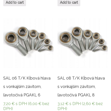
Add to cart
Add to cart
SAL 06 T/K Kĺbová hlava
SAL 08 T/K Kĺbová hlava
s vonkajším závitom,
s vonkajším závitom,
ľavotočivá PGAKL 6
ľavotočivá PGAKL 8
7,20
€
s DPH (
6,00
€
bez
3,12
€
s DPH (
2,60
€
bez
DPH)
DPH)