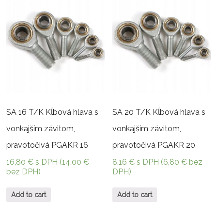
SA 16 T/K Kĺbová hlava s
SA 20 T/K Kĺbová hlava s
vonkajším závitom,
vonkajším závitom,
pravotočivá PGAKR 16
pravotočivá PGAKR 20
16,80
€
s DPH (
14,00
€
8,16
€
s DPH (
6,80
€
bez
bez DPH)
DPH)
Add to cart
Add to cart