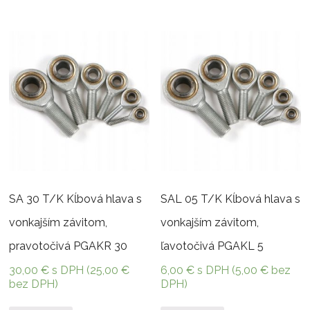
SA 30 T/K Kĺbová hlava s
SAL 05 T/K Kĺbová hlava s
vonkajším závitom,
vonkajším závitom,
pravotočivá PGAKR 30
ľavotočivá PGAKL 5
30,00
€
s DPH (
25,00
€
6,00
€
s DPH (
5,00
€
bez
bez DPH)
DPH)