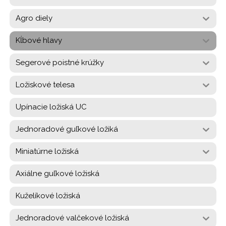
Agro diely
Kĺbové hlavy
Segerové poistné krúžky
Ložiskové telesa
Upínacie ložiská UC
Jednoradové guľkové ložiká
Miniatúrne ložiská
Axiálne guľkové ložiská
Kuželíkové ložiská
Jednoradové valčekové ložiská