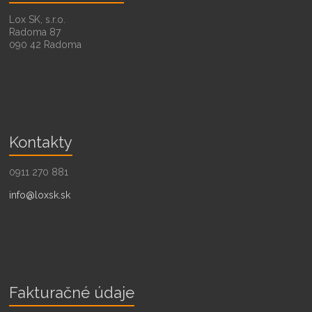
Lox SK, s.r.o.
Radoma 87
090 42 Radoma
Kontakty
0911 270 881
info@loxsk.sk
Fakturačné údaje