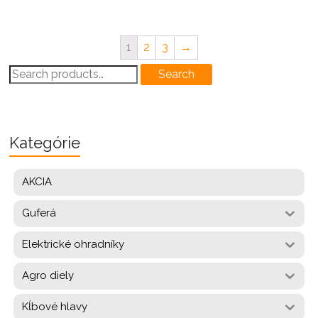
1
2
3
→
Search
Search
for:
Kategórie
AKCIA
Guferá
Elektrické ohradníky
Agro diely
Kĺbové hlavy