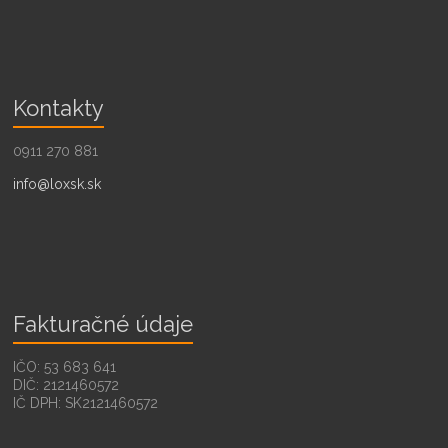
Kontakty
0911 270 881
info@loxsk.sk
Fakturačné údaje
IČO: 53 683 641
DIČ: 2121460572
IČ DPH: SK2121460572