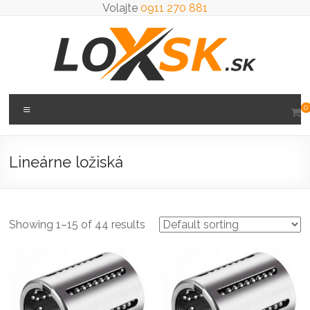
Prejsť
Volajte
0911 270 881
na
obsah
Loxsk
Menu
0
predaj
ložisk
Lineárne ložiská
Showing 1–15 of 44 results