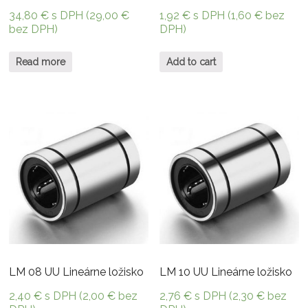
34,80
€
s DPH (
29,00
€
1,92
€
s DPH (
1,60
€
bez
bez DPH)
DPH)
Read more
Add to cart
LM 08 UU Lineárne ložisko
LM 10 UU Lineárne ložisko
2,40
€
s DPH (
2,00
€
bez
2,76
€
s DPH (
2,30
€
bez