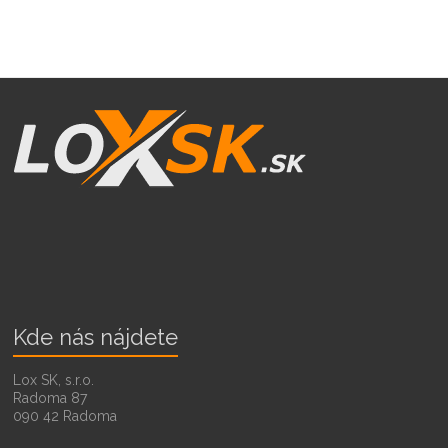
Kde nás nájdete
Lox SK, s.r.o.
Radoma 87
090 42 Radoma