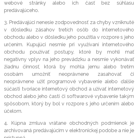
webové stránky alebo ich časť bez súhlasu
predávajúceho.
3. Predávajúci nenesie zodpovednosť za chyby vzniknuté
v dôsledku zásahov tretích osôb do internetového
obchodu alebo v dôsledku jeho použitia v rozpore s jeho
určením. Kupujúci nesmie pri využívaní internetového
obchodu používať postupy, ktoré by mohli mať
negatívny vplyv na jeho prevádzku a nesmie vykonávať
žiadnu činnosť, ktorá by mohla jemu alebo tretím
osobám umožniť neoprávnene zasahovať či
neoprávnene užiť programové vybavenie alebo ďalšie
súčasti tvoriace internetový obchod a užívať internetový
obchod alebo jeho časti či softwarové vybavenie takým
spôsobom, ktorý by bol v rozpore s jeho určením alebo
účelom.
4. Kúpna zmluva vrátane obchodných podmienok je
archivovaná predávajúcim v elektronickej podobe a nie je
prístupná.