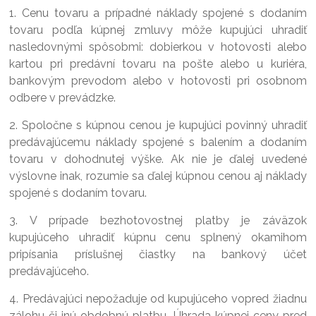
1. Cenu tovaru a prípadné náklady spojené s dodaním
tovaru podľa kúpnej zmluvy môže kupujúci uhradiť
nasledovnými spôsobmi: dobierkou v hotovosti alebo
kartou pri predávní tovaru na pošte alebo u kuriéra,
bankovým prevodom alebo v hotovosti pri osobnom
odbere v prevádzke.
2. Spoločne s kúpnou cenou je kupujúci povinný uhradiť
predávajúcemu náklady spojené s balením a dodaním
tovaru v dohodnutej výške. Ak nie je ďalej uvedené
výslovne inak, rozumie sa ďalej kúpnou cenou aj náklady
spojené s dodaním tovaru.
3. V prípade bezhotovostnej platby je záväzok
kupujúceho uhradiť kúpnu cenu splnený okamihom
pripísania príslušnej čiastky na bankový účet
predávajúceho.
4. Predávajúci nepožaduje od kupujúceho vopred žiadnu
zálohu či inú obdobnú platbu. Úhrada kúpnej ceny pred