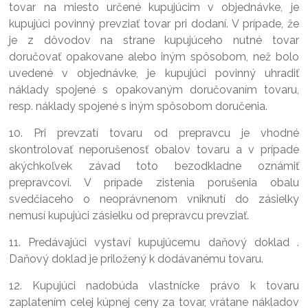
tovar na miesto určené kupujúcim v objednávke, je
kupujúci povinný prevziať tovar pri dodaní. V prípade, že
je z dôvodov na strane kupujúceho nutné tovar
doručovať opakovane alebo iným spôsobom, než bolo
uvedené v objednávke, je kupujúci povinný uhradiť
náklady spojené s opakovaným doručovaním tovaru,
resp. náklady spojené s iným spôsobom doručenia.
10. Pri prevzatí tovaru od prepravcu je vhodné
skontrolovať neporušenosť obalov tovaru a v prípade
akýchkoľvek závad toto bezodkladne oznámiť
prepravcovi. V prípade zistenia porušenia obalu
svedčiaceho o neoprávnenom vniknutí do zásielky
nemusí kupujúci zásielku od prepravcu prevziať.
11. Predávajúci vystaví kupujúcemu daňový doklad .
Daňový doklad je priložený k dodávanému tovaru.
12. Kupujúci nadobúda vlastnícke právo k tovaru
zaplatením celej kúpnej ceny za tovar, vrátane nákladov