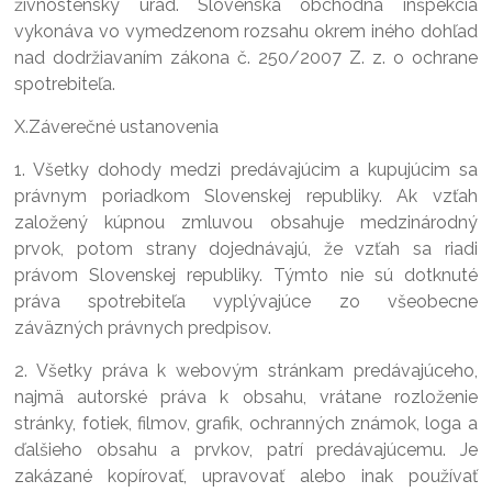
živnostenský úrad. Slovenská obchodná inšpekcia
vykonáva vo vymedzenom rozsahu okrem iného dohľad
nad dodržiavaním zákona č. 250/2007 Z. z. o ochrane
spotrebiteľa.
X.Záverečné ustanovenia
1. Všetky dohody medzi predávajúcim a kupujúcim sa
právnym poriadkom Slovenskej republiky. Ak vzťah
založený kúpnou zmluvou obsahuje medzinárodný
prvok, potom strany dojednávajú, že vzťah sa riadi
právom Slovenskej republiky. Týmto nie sú dotknuté
práva spotrebiteľa vyplývajúce zo všeobecne
záväzných právnych predpisov.
2. Všetky práva k webovým stránkam predávajúceho,
najmä autorské práva k obsahu, vrátane rozloženie
stránky, fotiek, filmov, grafik, ochranných známok, loga a
ďalšieho obsahu a prvkov, patrí predávajúcemu. Je
zakázané kopírovať, upravovať alebo inak používať