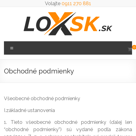
Prejsť
Volajte
0911 270 881
na
obsah
Loxsk
Menu
0
predaj
ložisk
Obchodné podmienky
Všeobecné obchodné podmienky
I.základné ustanovenia
1. Tieto všeobecné obchodné podmienky (ďalej len
“obchodné podmienky”) sú vydané podľa zákona