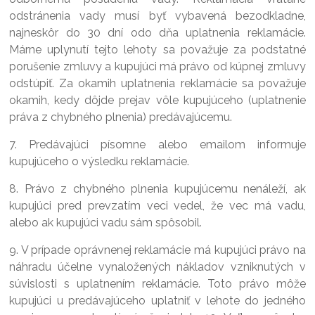
odstránenia vady musí byť vybavená bezodkladne,
najneskôr do 30 dní odo dňa uplatnenia reklamácie.
Márne uplynutí tejto lehoty sa považuje za podstatné
porušenie zmluvy a kupujúci má právo od kúpnej zmluvy
odstúpiť. Za okamih uplatnenia reklamácie sa považuje
okamih, kedy dôjde prejav vôle kupujúceho (uplatnenie
práva z chybného plnenia) predávajúcemu.
7. Predávajúci písomne alebo emailom ​​informuje
kupujúceho o výsledku reklamácie.
8. Právo z chybného plnenia kupujúcemu nenáleží, ak
kupujúci pred prevzatím veci vedel, že vec má vadu,
alebo ak kupujúci vadu sám spôsobil.
9. V prípade oprávnenej reklamácie má kupujúci právo na
náhradu účelne vynaložených nákladov vzniknutých v
súvislosti s uplatnením reklamácie. Toto právo môže
kupujúci u predávajúceho uplatniť v lehote do jedného