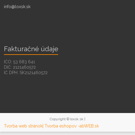
info@loxsk.sk
Fakturačné údaje
IČO: 53 683 641
DIČ: 2121460572
IČ DPH: SK2121460572
Copyright © loxsk.sk |
Tvorba web stránok
| Tvorba eshopov -abWEB.sk