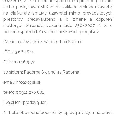
102/2014 Z. z. o ochrane spotrebiteľa pri predaji tovaru
alebo poskytovaní služieb na základe zmluvy uzavretej
na diaľku ale zmluvy uzavretej mimo prevádzkových
priestorov predavajúceho a o zmene a doplnení
niektorých zákonov., zákona číslo 250/2007 Z. z. o
ochrane spotrebiteľa v znení neskorších predpisov.
(Meno a priezvisko / názov) : Lox SK, s.r.o.
IČO: 53 683 641
DIČ: 2121460572
so sídlom: Radoma 87, 090 42 Radoma
email: info@loxsk.sk
telefon: 0911 270 881
(Ďalej len “predávajúci”)
2. Tieto obchodné podmienky upravujú vzájomné práva