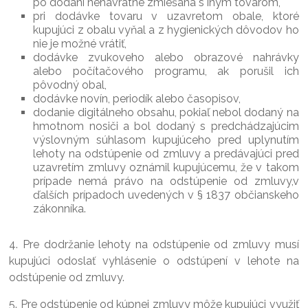
po dodaní nenávratne zmiešaná s iným tovarom,
pri dodávke tovaru v uzavretom obale, ktoré
kupujúci z obalu vyňal a z hygienických dôvodov ho
nie je možné vrátiť,
dodávke zvukoveho alebo obrazové nahrávky
alebo počítačového programu, ak porušil ich
pôvodný obal,
dodávke novín, periodík alebo časopisov,
dodanie digitálneho obsahu, pokiaľ nebol dodaný na
hmotnom nosiči a bol dodaný s predchádzajúcim
výslovným súhlasom kupujúceho pred uplynutím
lehoty na odstúpenie od zmluvy a predávajúci pred
uzavretím zmluvy oznámil kupujúcemu, že v takom
prípade nemá právo na odstúpenie od zmluvy,v
ďalších prípadoch uvedených v § 1837 občianskeho
zákonníka.
4. Pre dodržanie lehoty na odstúpenie od zmluvy musí
kupujúci odoslať vyhlásenie o odstúpení v lehote na
odstúpenie od zmluvy.
5. Pre odstúpenie od kúpnej zmluvy môže kupujúci využiť