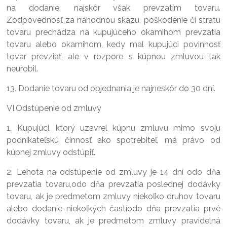
na dodanie, najskôr však prevzatím tovaru.
Zodpovednosť za náhodnou skazu, poškodenie či stratu
tovaru prechádza na kupujúceho okamihom prevzatia
tovaru alebo okamihom, kedy mal kupujúci povinnosť
tovar prevziať, ale v rozpore s kúpnou zmluvou tak
neurobil.
13. Dodanie tovaru od objednania je najneskôr do 30 dní.
VI.Odstúpenie od zmluvy
1. Kupujúci, ktorý uzavrel kúpnu zmluvu mimo svoju
podnikateľskú činnosť ako spotrebiteľ, má právo od
kúpnej zmluvy odstúpiť.
2. Lehota na odstúpenie od zmluvy je 14 dní odo dňa
prevzatia tovaru,odo dňa prevzatia poslednej dodávky
tovaru, ak je predmetom zmluvy niekoľko druhov tovaru
alebo dodanie niekoľkých častíodo dňa prevzatia prvé
dodávky tovaru, ak je predmetom zmluvy pravidelná