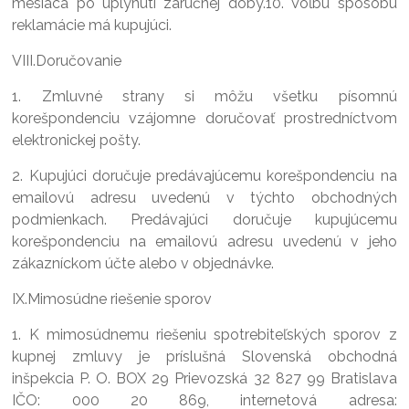
mesiaca po uplynutí záručnej doby.10. Voľbu spôsobu
reklamácie má kupujúci.
VIII.Doručovanie
1. Zmluvné strany si môžu všetku písomnú
korešpondenciu vzájomne doručovať prostredníctvom
elektronickej pošty.
2. Kupujúci doručuje predávajúcemu korešpondenciu na
emailovú adresu uvedenú v týchto obchodných
podmienkach. Predávajúci doručuje kupujúcemu
korešpondenciu na emailovú adresu uvedenú v jeho
zákazníckom účte alebo v objednávke.
IX.Mimosúdne riešenie sporov
1. K mimosúdnemu riešeniu spotrebiteľských sporov z
kupnej zmluvy je príslušná Slovenská obchodná
inšpekcia P. O. BOX 29 Prievozská 32 827 99 Bratislava
IČO: 000 20 869, internetová adresa: