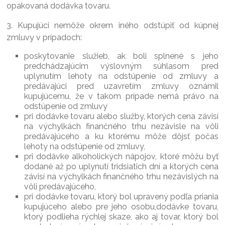
opakovaná dodávka tovaru.
3. Kupujúci nemôže okrem iného odstúpiť od kúpnej
zmluvy v prípadoch:
poskytovanie služieb, ak boli splnené s jeho
predchádzajúcim výslovným súhlasom pred
uplynutím lehoty na odstúpenie od zmluvy a
predávajúci pred uzavretím zmluvy oznámil
kupujúcemu, že v takom prípade nemá právo na
odstúpenie od zmluvy
pri dodávke tovaru alebo služby, ktorých cena závisí
na výchylkách finančného trhu nezávisle na vôli
predávajúceho a ku ktorému môže dôjsť počas
lehoty na odstúpenie od zmluvy,
pri dodávke alkoholických nápojov, ktoré môžu byť
dodané až po uplynutí tridsiatich dní a ktorých cena
závisí na výchylkách finančného trhu nezávislých na
vôli predávajúceho,
pri dodávke tovaru, ktorý bol upravený podľa priania
kupujúceho alebo pre jeho osobu,dodávke tovaru,
ktorý podlieha rýchlej skaze, ako aj tovar, ktorý bol