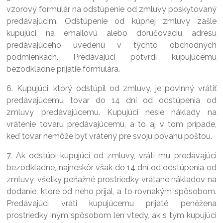
vzorový formulár na odstúpenie od zmluvy poskytovaný
predávajúcim. Odstúpenie od kúpnej zmluvy zašle
kupujúci na emailovú alebo doručovaciu adresu
predávajúceho uvedenú v týchto obchodných
podmienkach. Predávajúci potvrdí kupujúcemu
bezodkladne prijatie formulára.
6. Kupujúci, ktorý odstúpil od zmluvy, je povinný vrátiť
predávajúcemu tovar do 14 dní od odstúpenia od
zmluvy predávajúcemu. Kupujúci nesie náklady na
vrátenie tovaru predávajúcemu, a to aj v tom prípade,
keď tovar nemôže byť vrátený pre svoju povahu poštou.
7. Ak odstúpi kupujúci od zmluvy, vráti mu predávajúci
bezodkladne, najneskôr však do 14 dní od odstúpenia od
zmluvy, všetky peňažné prostriedky vrátane nákladov na
dodanie, ktoré od neho prijal, a to rovnakým spôsobom.
Predávajúci vráti kupujúcemu prijaté peněžena
prostriedky iným spôsobom len vtedy, ak s tým kupujúci