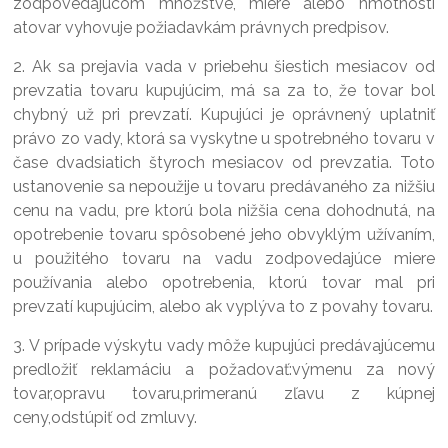
zodpovedajúcom množstve, miere alebo hmotnosti
atovar vyhovuje požiadavkám právnych predpisov.
2. Ak sa prejavia vada v priebehu šiestich mesiacov od
prevzatia tovaru kupujúcim, má sa za to, že tovar bol
chybný už pri prevzatí. Kupujúci je oprávnený uplatniť
právo zo vady, ktorá sa vyskytne u spotrebného tovaru v
čase dvadsiatich štyroch mesiacov od prevzatia. Toto
ustanovenie sa nepoužije u tovaru predávaného za nižšiu
cenu na vadu, pre ktorú bola nižšia cena dohodnutá, na
opotrebenie tovaru spôsobené jeho obvyklým užívaním,
u použitého tovaru na vadu zodpovedajúce miere
používania alebo opotrebenia, ktorú tovar mal pri
prevzatí kupujúcim, alebo ak vyplýva to z povahy tovaru.
3. V prípade výskytu vady môže kupujúci predávajúcemu
predložiť reklamáciu a požadovať:výmenu za nový
tovar,opravu tovaru,primeranú zľavu z kúpnej
ceny,odstúpiť od zmluvy.