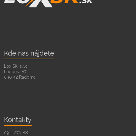
Kde nás nájdete
Lox SK, s.r.o.
Radoma 87
090 42 Radoma
Kontakty
0911 270 881