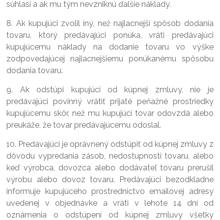
súhlasí a ak mu tým nevzniknú ďalšie náklady.
8. Ak kupujúci zvolil iný, než najlacnejší spôsob dodania
tovaru, ktorý predávajúci ponúka, vráti predávajúci
kupujúcemu náklady na dodanie tovaru vo výške
zodpovedajúcej najlacnejšiemu ponúkanému spôsobu
dodania tovaru.
9. Ak odstúpi kupujúci od kúpnej zmluvy, nie je
predávajúci povinný vrátiť prijaté peňažné prostriedky
kupujúcemu skôr, než mu kupujúci tovar odovzdá alebo
preukáže, že tovar predávajúcemu odoslal.
10. Predávajúci je oprávnený odstúpiť od kúpnej zmluvy z
dôvodu vypredania zásob, nedostupnosti tovaru, alebo
keď výrobca, dovozca alebo dodávateľ tovaru prerušil
výrobu alebo dovoz tovaru. Predávajúci bezodkladne
informuje kupujúceho prostredníctvo emailovej adresy
uvedenej v objednávke a vráti v lehote 14 dní od
oznámenia o odstúpení od kúpnej zmluvy všetky