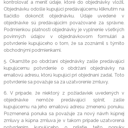
kontrolovať a meniť údaje, ktoré do objednávky vložil.
Objednávku odošle kupujúci predávajúcemu kliknutím na
tlačidlo dokončit objednávku. Údaje uvedené v
objednávke sú predávajúcim považované za správne.
Podmienkou platnosti objednávky je vyplnenie všetkých
povinných údajov v objednávkovom formulári a
potvrdenie kupujúceho o tom, že sa zoznámil s týmito
obchodnými podmienkami.
5. Okamžite po obdržaní objednávky zašle predávajúci
kupujúcemu potvrdenie o obdržaní objednávky na
emailovú adresu, ktorú kupujúci pri objednaní zadal. Toto
potvrdenie sa považuje sa za uzatvorenie zmluvy.
6. V prípade, že niektorý z požiadaviek uvedených v
objednávke nemôže predávajúci splniť, zašle
kupujúcemu na jeho emailovú adresu zmenenú ponuku.
Pozmenená ponuka sa považuje za nový návrh kúpnej
zmluvy a kúpna zmluva je v takom prípade uzatvorená
potvrdením kupujúceho o prijatie tejto ponuky