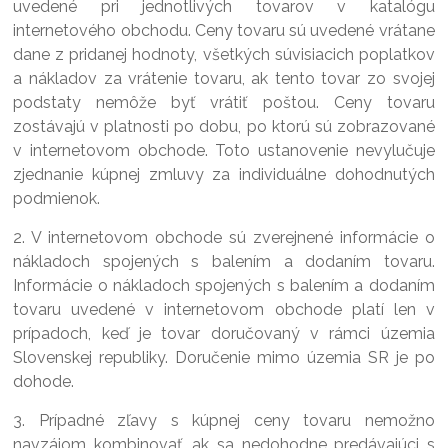
uvedené pri jednotlivých tovarov v katalógu
internetového obchodu. Ceny tovaru sú uvedené vrátane
dane z pridanej hodnoty, všetkých súvisiacich poplatkov
a nákladov za vrátenie tovaru, ak tento tovar zo svojej
podstaty nemôže byť vrátiť poštou. Ceny tovaru
zostávajú v platnosti po dobu, po ktorú sú zobrazované
v internetovom obchode. Toto ustanovenie nevylučuje
zjednanie kúpnej zmluvy za individuálne dohodnutých
podmienok.
2. V internetovom obchode sú zverejnené informácie o
nákladoch spojených s balením a dodaním tovaru.
Informácie o nákladoch spojených s balením a dodaním
tovaru uvedené v internetovom obchode platí len v
prípadoch, keď je tovar doručovaný v rámci územia
Slovenskej republiky. Doručenie mimo územia SR je po
dohode.
3. Prípadné zľavy s kúpnej ceny tovaru nemožno
navzájom kombinovať, ak sa nedohodne predávajúci s