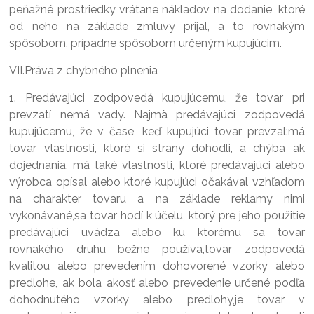
peňažné prostriedky vrátane nákladov na dodanie, ktoré
od neho na základe zmluvy prijal, a to rovnakým
spôsobom, prípadne spôsobom určeným kupujúcim.
VII.Práva z chybného plnenia
1. Predávajúci zodpovedá kupujúcemu, že tovar pri
prevzatí nemá vady. Najmä predávajúci zodpovedá
kupujúcemu, že v čase, keď kupujúci tovar prevzal:má
tovar vlastnosti, ktoré si strany dohodli, a chýba ak
dojednania, má také vlastnosti, ktoré predávajúci alebo
výrobca opísal alebo ktoré kupujúci očakával vzhľadom
na charakter tovaru a na základe reklamy nimi
vykonávané,sa tovar hodí k účelu, ktorý pre jeho použitie
predávajúci uvádza alebo ku ktorému sa tovar
rovnakého druhu bežne používa,tovar zodpovedá
kvalitou alebo prevedením dohovorené vzorky alebo
predlohe, ak bola akosť alebo prevedenie určené podľa
dohodnutého vzorky alebo predlohy,je tovar v