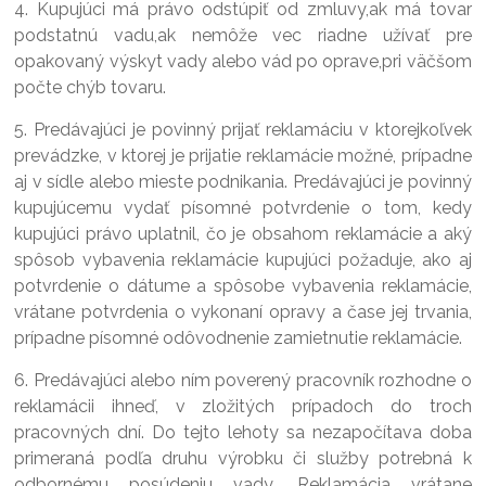
4. Kupujúci má právo odstúpiť od zmluvy,ak má tovar
podstatnú vadu,ak nemôže vec riadne užívať pre
opakovaný výskyt vady alebo vád po oprave,pri väčšom
počte chýb tovaru.
5. Predávajúci je povinný prijať reklamáciu v ktorejkoľvek
prevádzke, v ktorej je prijatie reklamácie možné, prípadne
aj v sídle alebo mieste podnikania. Predávajúci je povinný
kupujúcemu vydať písomné potvrdenie o tom, kedy
kupujúci právo uplatnil, čo je obsahom reklamácie a aký
spôsob vybavenia reklamácie kupujúci požaduje, ako aj
potvrdenie o dátume a spôsobe vybavenia reklamácie,
vrátane potvrdenia o vykonaní opravy a čase jej trvania,
prípadne písomné odôvodnenie zamietnutie reklamácie.
6. Predávajúci alebo ním poverený pracovník rozhodne o
reklamácii ihneď, v zložitých prípadoch do troch
pracovných dní. Do tejto lehoty sa nezapočítava doba
primeraná podľa druhu výrobku či služby potrebná k
odbornému posúdeniu vady. Reklamácia vrátane