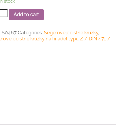
in stock
Add to cart
rový
ný
:
S0467
Categories:
Segerové poistné krúžky
,
ok
rové poistné krúžky na hriadeľ typu Z / DIN 471 /
ity