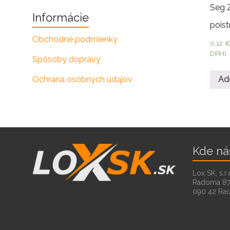
Seg 
Informácie
poist
Obchodné podmienky
0,12
DPH)
Spôsoby dopravy
Ad
Ochrana osobných údajov
Kde ná
Lox SK, s.r.
Radoma 8
090 42 Ra