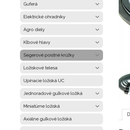
Guferá
Elektrické ohradníky
Agro diely
Kĺbové hlavy
Segerové poistné krúžky
Ložiskové telesa
Upínacie ložiská UC
Jednoradové guľkové ložiká
Miniatúrne ložiská
D
Axiálne guľkové ložiská