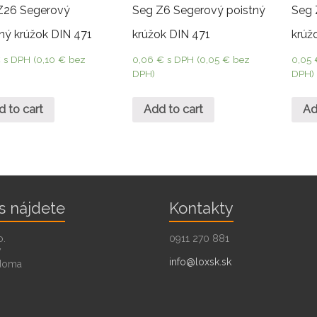
Z26 Segerový
Seg Z6 Segerový poistný
Seg 
ný krúžok DIN 471
krúžok DIN 471
krúž
€
s DPH (
0,10
€
bez
0,06
€
s DPH (
0,05
€
bez
0,05
DPH)
DPH)
d to cart
Add to cart
Ad
s nájdete
Kontakty
o.
0911 270 881
7
info@loxsk.sk
doma