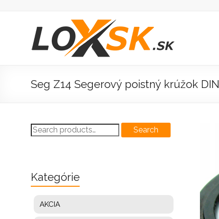
Prejsť
na
obsah
Loxsk
predaj
ložisk
Seg Z14 Segerový poistný krúžok DIN
Search
Search
for:
Kategórie
AKCIA