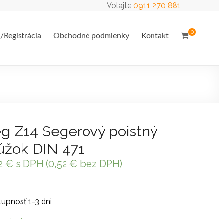
Volajte
0911 270 881
0
e/Registrácia
Obchodné podmienky
Kontakt
g Z14 Segerový poistný
úžok DIN 471
2
€
s DPH (
0,52
€
bez DPH)
upnosť 1-3 dni