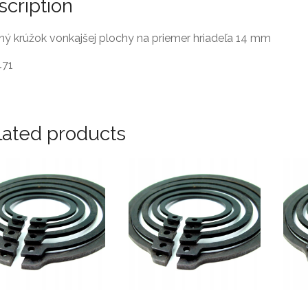
scription
ný krúžok vonkajšej plochy na priemer hriadeľa 14 mm
471
lated products