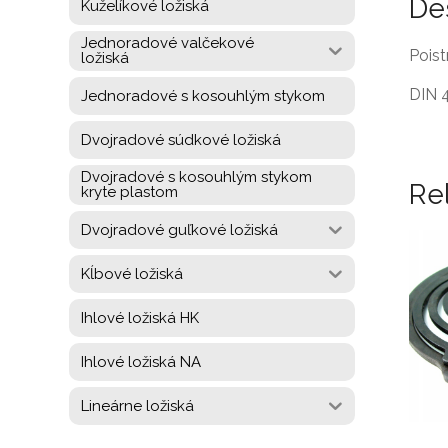
De
Kuželíkové ložiská
Jednoradové valčekové
Poist
ložiská
DIN 
Jednoradové s kosouhlým stykom
Dvojradové súdkové ložiská
Dvojradové s kosouhlým stykom
Re
kryte plastom
Dvojradové guľkové ložiská
Kĺbové ložiská
Ihlové ložiská HK
Ihlové ložiská NA
Lineárne ložiská