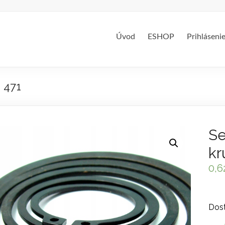
Úvod
ESHOP
Prihláseni
 471
Se
kr
0,6
Dost