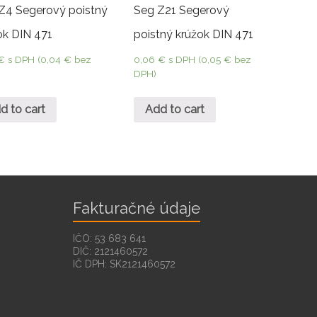
Z4 Segerový poistný
Seg Z21 Segerový
ok DIN 471
poistný krúžok DIN 471
€
s DPH (
0,04
€
bez
0,06
€
s DPH (
0,05
€
bez
DPH)
d to cart
Add to cart
Fakturačné údaje
IČO: 53 683 641
DIČ: 2121460572
IČ DPH: SK2121460572