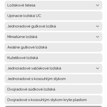
Ložiskové telesa
Upínacie ložiská UC
Jednoradové guľkové ložiká
Miniatúrne ložiská
Axiálne guľkové ložiská
Kuželíkové ložiská
Jednoradové valčekové ložiská
Jednoradové s kosouhlým stykom
Dvojradové súdkové ložiská
Dvojradové s kosouhlým stykom kryte plastom