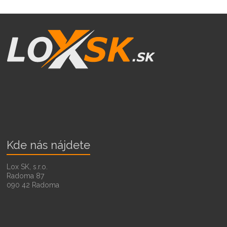
Kde nás nájdete
Lox SK, s.r.o.
Radoma 87
090 42 Radoma