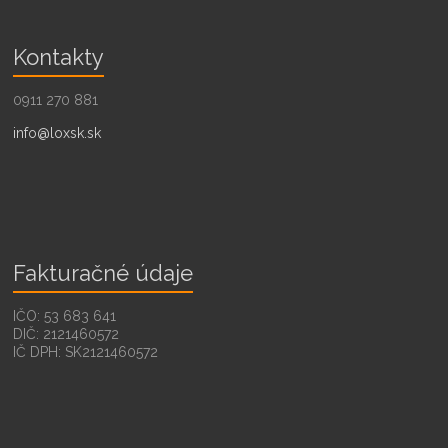
Kontakty
0911 270 881
info@loxsk.sk
Fakturačné údaje
IČO: 53 683 641
DIČ: 2121460572
IČ DPH: SK2121460572