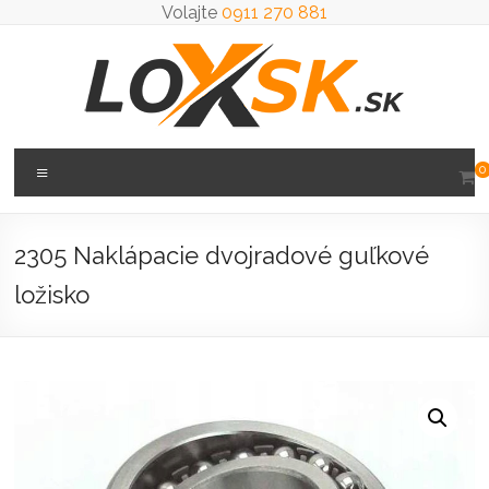
Prejsť
Volajte
0911 270 881
na
obsah
Loxsk
Menu
0
predaj
ložisk
2305 Naklápacie dvojradové guľkové
ložisko