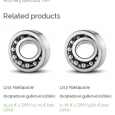
Rozmery:25x62x24 mm
Related products
1215 Naklápacie
1213 Naklápacie
dvojradové guľkové ložisko
dvojradové guľkové ložisko
15,24
€
s DPH (
12,70
€
bez
11,76
€
s DPH (
9,80
€
bez
DPH)
DPH)