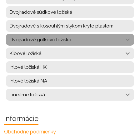
Dvojradové súdkové ložiská
Dvojradové s kosouhlým stykom kryte plastom
Dvojradové guľkové ložiská
Kĺbové ložiská
Ihlové ložiská HK
Ihlové ložiská NA
Lineárne ložiská
Informácie
Obchodné podmienky