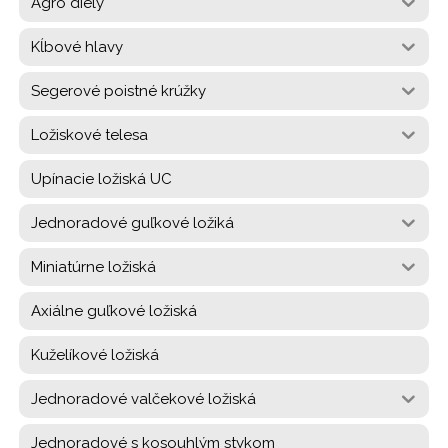
Agro diely
Kĺbové hlavy
Segerové poistné krúžky
Ložiskové telesa
Upínacie ložiská UC
Jednoradové guľkové ložiká
Miniatúrne ložiská
Axiálne guľkové ložiská
Kuželíkové ložiská
Jednoradové valčekové ložiská
Jednoradové s kosouhlým stykom