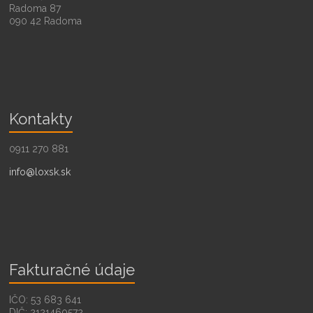
Radoma 87
090 42 Radoma
Kontakty
0911 270 881
info@loxsk.sk
Fakturačné údaje
IČO: 53 683 641
DIČ: 2121460572