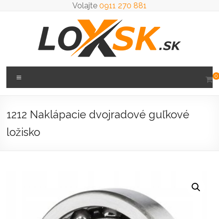
Prejsť
Volajte
0911 270 881
na
obsah
Loxsk
Menu
0
predaj
ložisk
1212 Naklápacie dvojradové guľkové
ložisko