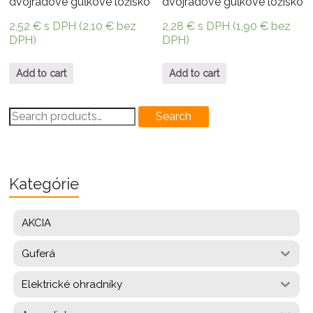
dvojradové guľkové ložisko
dvojradové guľkové ložisko
2,52
€
s DPH (
2,10
€
bez
2,28
€
s DPH (
1,90
€
bez
DPH)
DPH)
Add to cart
Add to cart
Search
Search
for:
Kategórie
AKCIA
Guferá
Elektrické ohradníky