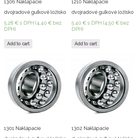
1210 Naklápacie
1306 Naklápacie
dvojradové guľkové ložisko
dvojradové guľkové ložisko
5,40
€
s DPH (
4,50
€
bez
5,28
€
s DPH (
4,40
€
bez
DPH)
DPH)
Add to cart
Add to cart
1301 Naklápacie
1302 Naklápacie