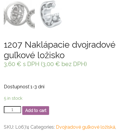
1207 Naklápacie dvojradové
guľkové ložisko
3,60
€
s DPH (
3,00
€
bez DPH)
Dostupnosť 1-3 dni
5 in stock
1207
Add to cart
Naklápacie
dvojradové
guľkové
SKU:
L0674
Categories:
Dvojradové guľkové ložiská
,