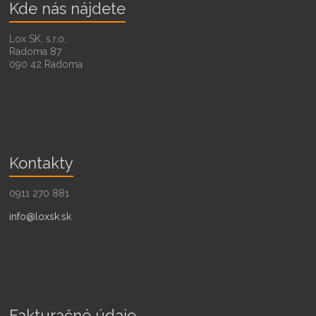
Kde nás nájdete
Lox SK, s.r.o.
Radoma 87
090 42 Radoma
Kontakty
0911 270 881
info@loxsk.sk
Fakturačné údaje