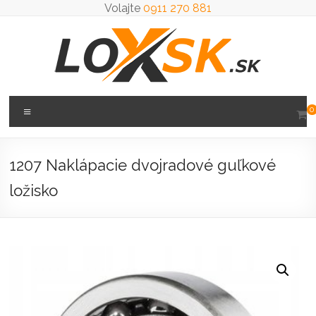
Prejsť
Volajte
0911 270 881
na
obsah
Loxsk
Menu
0
predaj
ložisk
1207 Naklápacie dvojradové guľkové
ložisko