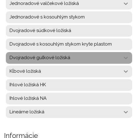
Jednoradové valčekové ložiská
Jednoradové s kosouhlým stykom
Dvojradové súdkové ložiská
Dvojradové s kosouhlým stykom kryte plastom
Dvojradové guľkové ložiská
Kĺbové ložiská
Ihlové ložiská HK
Ihlové ložiská NA
Lineárne ložiská
Informácie