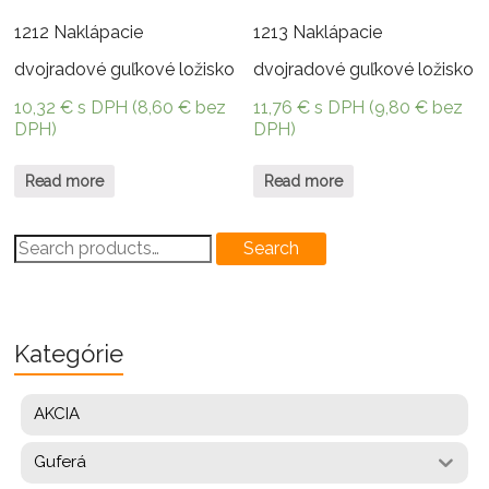
1212 Naklápacie
1213 Naklápacie
dvojradové guľkové ložisko
dvojradové guľkové ložisko
10,32
€
s DPH (
8,60
€
bez
11,76
€
s DPH (
9,80
€
bez
DPH)
DPH)
Read more
Read more
Search
Search
for:
Kategórie
AKCIA
Guferá