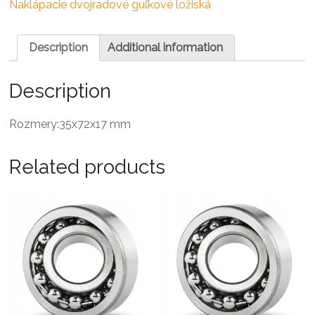
ložisko
Naklápacie dvojradové guľkové ložiská
quantity
Description
Additional information
Description
Rozmery:35x72x17 mm
Related products