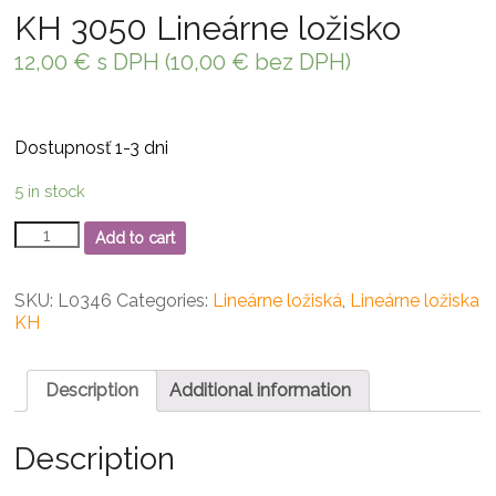
KH 3050 Lineárne ložisko
12,00
€
s DPH (
10,00
€
bez DPH)
Dostupnosť 1-3 dni
5 in stock
KH
Add to cart
3050
Lineárne
ložisko
SKU:
L0346
Categories:
Lineárne ložiská
,
Lineárne ložiska
quantity
KH
Description
Additional information
Description