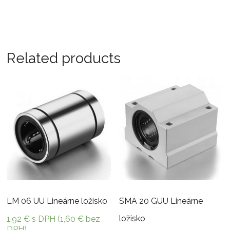
Related products
LM 06 UU Lineárne ložisko
SMA 20 GUU Lineárne
ložisko
1,92
€
s DPH (
1,60
€
bez
DPH)