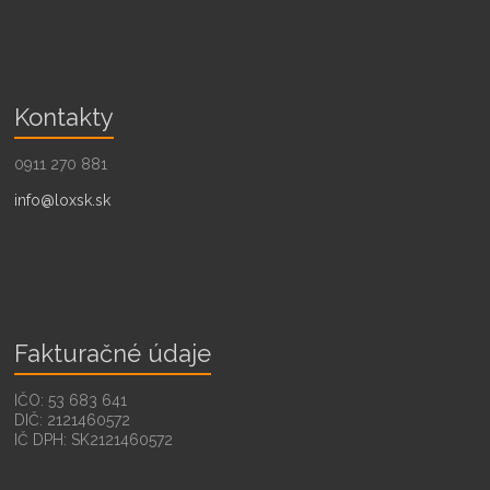
Kontakty
0911 270 881
info@loxsk.sk
Fakturačné údaje
IČO: 53 683 641
DIČ: 2121460572
IČ DPH: SK2121460572