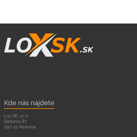
Kde nás nájdete
Lox SK, s.r.o.
Radoma 87
090 42 Radoma