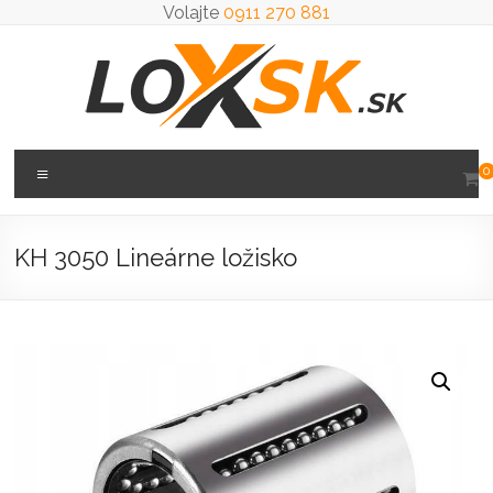
Prejsť
Volajte
0911 270 881
na
obsah
Loxsk
Menu
0
predaj
ložisk
KH 3050 Lineárne ložisko