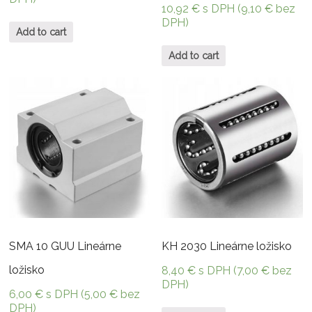
10,92
€
s DPH (
9,10
€
bez
DPH)
Add to cart
Add to cart
SMA 10 GUU Lineárne
KH 2030 Lineárne ložisko
ložisko
8,40
€
s DPH (
7,00
€
bez
DPH)
6,00
€
s DPH (
5,00
€
bez
DPH)