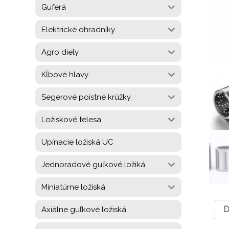
Guferá
Elektrické ohradníky
Agro diely
Kĺbové hlavy
Segerové poistné krúžky
Ložiskové telesa
Upínacie ložiská UC
Jednoradové guľkové ložiká
Miniatúrne ložiská
D
Axiálne guľkové ložiská