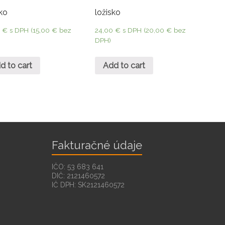
sko
ložisko
0
€
s DPH (
15,00
€
bez
24,00
€
s DPH (
20,00
€
bez
DPH)
d to cart
Add to cart
Fakturačné údaje
IČO: 53 683 641
DIČ: 2121460572
IČ DPH: SK2121460572