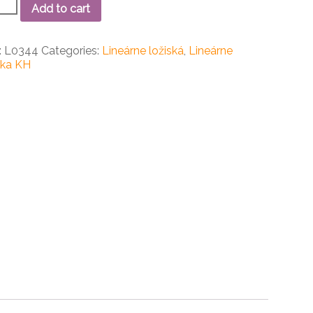
Add to cart
rne
ko
:
L0344
Categories:
Lineárne ložiská
,
Lineárne
ity
ska KH