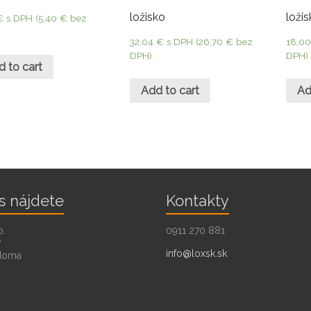
ložisko
loži
€
s DPH (
5,40
€
bez
32,04
€
s DPH (
26,70
€
bez
18,0
DPH)
DPH)
d to cart
Add to cart
Ad
s nájdete
Kontakty
o.
0911 270 881
7
info@loxsk.sk
doma