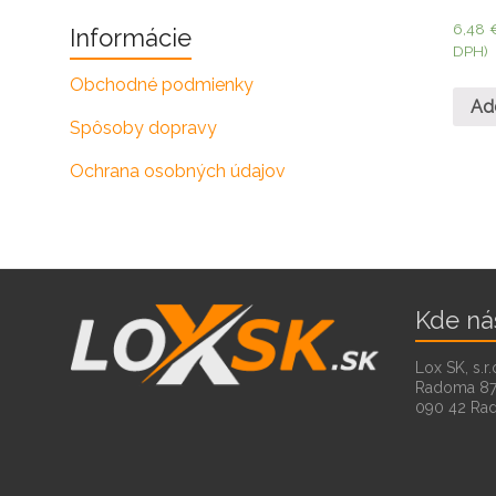
6,48
Informácie
DPH)
Obchodné podmienky
Ad
Spôsoby dopravy
Ochrana osobných údajov
Kde ná
Lox SK, s.r.
Radoma 8
090 42 Ra