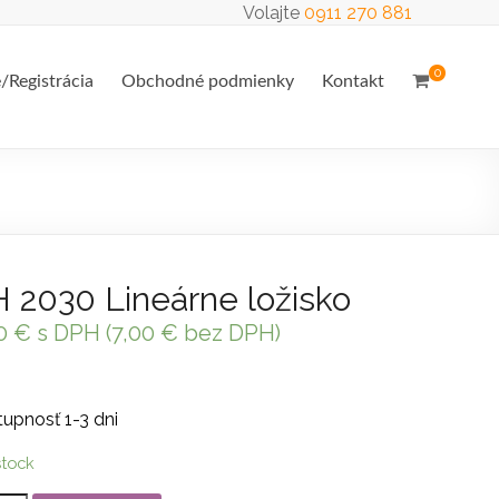
Volajte
0911 270 881
0
e/Registrácia
Obchodné podmienky
Kontakt
 2030 Lineárne ložisko
40
€
s DPH (
7,00
€
bez DPH)
upnosť 1-3 dni
stock