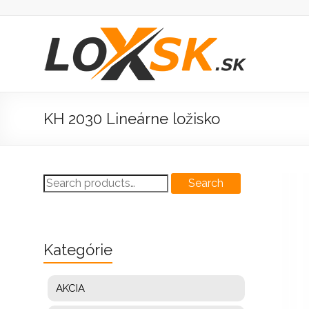
Prejsť
na
obsah
Loxsk
predaj
ložisk
KH 2030 Lineárne ložisko
Search
Search
for:
Kategórie
AKCIA