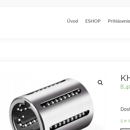
Úvod
ESHOP
Prihláseni
KH
8,
Dost
5 in 