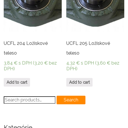
UCFL 204 Ložiskové
UCFL 205 Ložiskové
teleso
teleso
3,84
€
s DPH (
3,20
€
bez
4,32
€
s DPH (
3,60
€
bez
DPH)
DPH)
Add to cart
Add to cart
Search
Search
for:
Kategórie