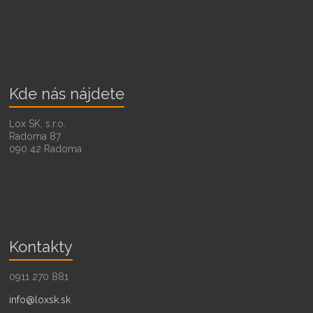
Kde nás nájdete
Lox SK, s.r.o.
Radoma 87
090 42 Radoma
Kontakty
0911 270 881
info@loxsk.sk