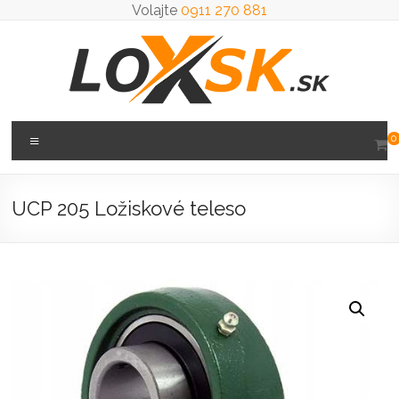
Prejsť
Volajte
0911 270 881
na
obsah
Loxsk
Menu
0
predaj
ložisk
UCP 205 Ložiskové teleso