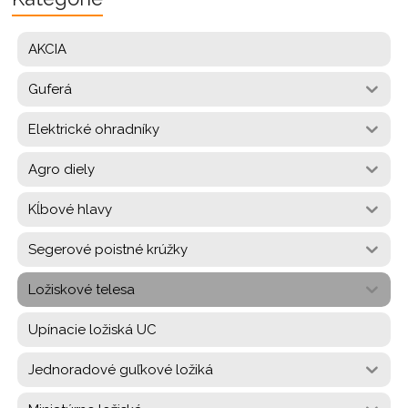
AKCIA
Guferá
Elektrické ohradníky
Agro diely
Kĺbové hlavy
Segerové poistné krúžky
Ložiskové telesa
Upínacie ložiská UC
Jednoradové guľkové ložiká