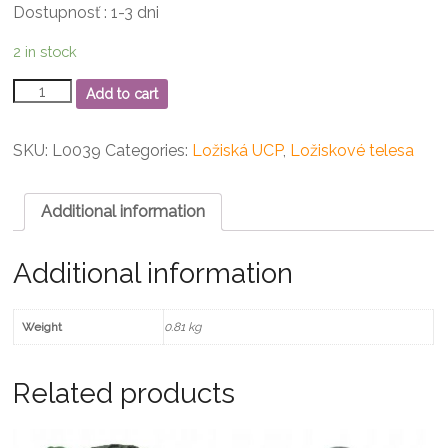
Dostupnosť : 1-3 dni
2 in stock
UCP
Add to cart
205
Ložiskové
teleso
SKU:
L0039
Categories:
Ložiská UCP
,
Ložiskové telesa
quantity
Additional information
Additional information
Weight
0.81 kg
Related products