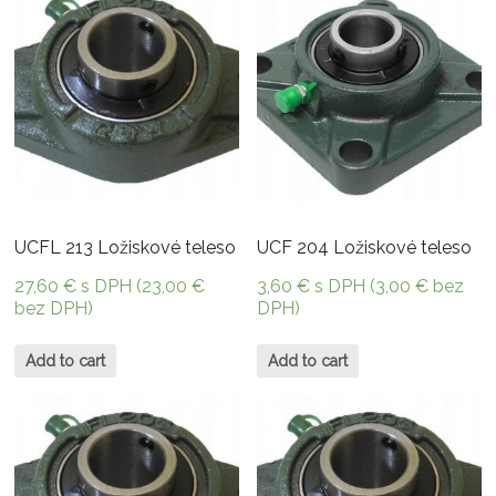
UCFL 213 Ložiskové teleso
UCF 204 Ložiskové teleso
27,60
€
s DPH (
23,00
€
3,60
€
s DPH (
3,00
€
bez
bez DPH)
DPH)
Add to cart
Add to cart