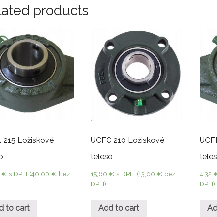
lated products
 215 Ložiskové
UCFC 210 Ložiskové
UCFL
o
teleso
tele
0
€
s DPH (
40,00
€
bez
15,60
€
s DPH (
13,00
€
bez
4,32
DPH)
DPH)
d to cart
Add to cart
Ad