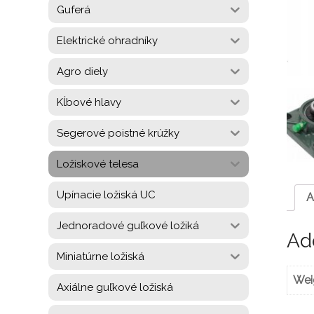
Guferá
Elektrické ohradníky
Agro diely
Kĺbové hlavy
Segerové poistné krúžky
Ložiskové telesa
Upínacie ložiská UC
A
Jednoradové guľkové ložiká
Add
Miniatúrne ložiská
Wei
Axiálne guľkové ložiská