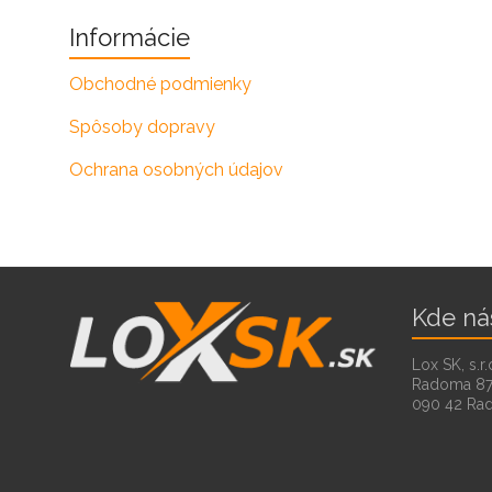
Informácie
Obchodné podmienky
Spôsoby dopravy
Ochrana osobných údajov
Kde ná
Lox SK, s.r.
Radoma 8
090 42 Ra