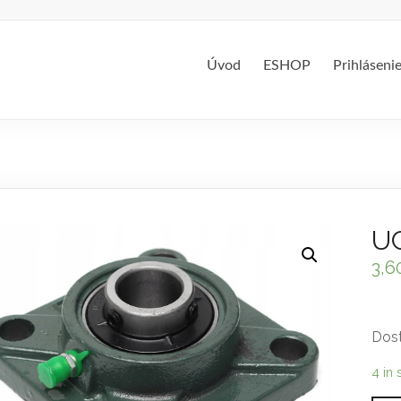
Úvod
ESHOP
Prihláseni
UC
3,6
Dost
4 in 