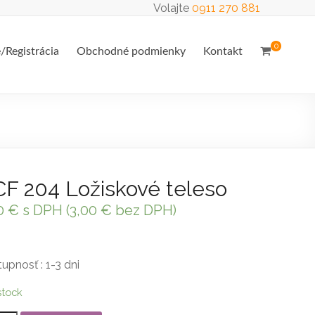
Volajte
0911 270 881
0
e/Registrácia
Obchodné podmienky
Kontakt
F 204 Ložiskové teleso
0
€
s DPH (
3,00
€
bez DPH)
upnosť : 1-3 dni
stock