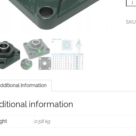
UCF
204
Loži
teles
SKU
quant
dditional information
itional information
ght
0.58 kg