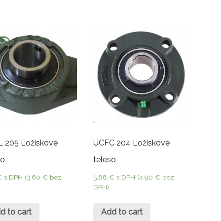
 205 Ložiskové
UCFC 204 Ložiskové
so
teleso
€
s DPH (
3,60
€
bez
5,88
€
s DPH (
4,90
€
bez
DPH)
d to cart
Add to cart