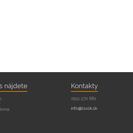
s nájdete
Kontakty
o.
0911 270 881
7
info@loxsk.sk
doma