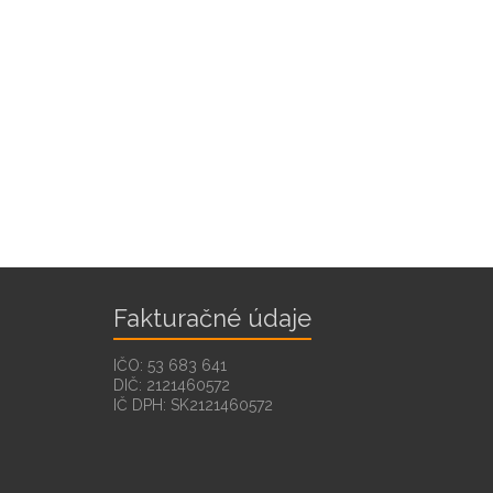
Fakturačné údaje
IČO: 53 683 641
DIČ: 2121460572
IČ DPH: SK2121460572