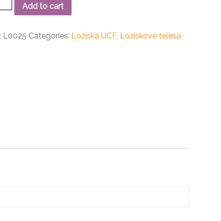
Add to cart
skové
o
:
L0025
Categories:
Ložiská UCF
,
Ložiskové telesa
ity