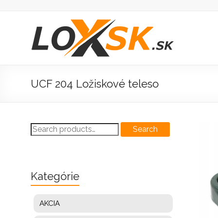
Prejsť
na
obsah
Loxsk
predaj
ložisk
UCF 204 Ložiskové teleso
Search
Search
for:
Kategórie
AKCIA