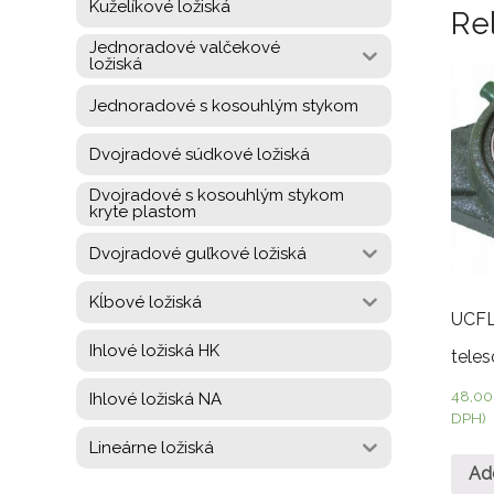
Kuželíkové ložiská
Re
Jednoradové valčekové
ložiská
Jednoradové s kosouhlým stykom
Dvojradové súdkové ložiská
Dvojradové s kosouhlým stykom
kryte plastom
Dvojradové guľkové ložiská
Kĺbové ložiská
UCFL
Ihlové ložiská HK
teles
48,0
Ihlové ložiská NA
DPH)
Lineárne ložiská
Ad