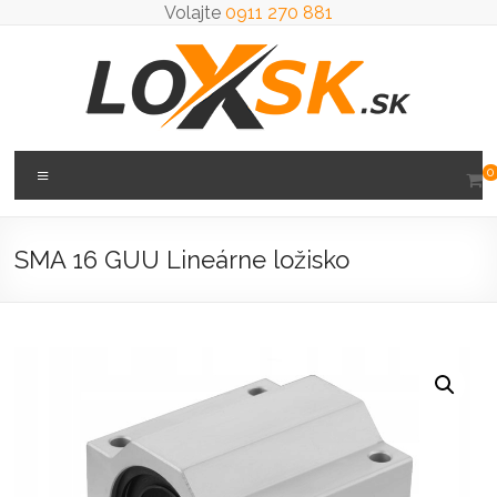
Prejsť
Volajte
0911 270 881
na
obsah
Loxsk
Menu
0
predaj
ložisk
SMA 16 GUU Lineárne ložisko