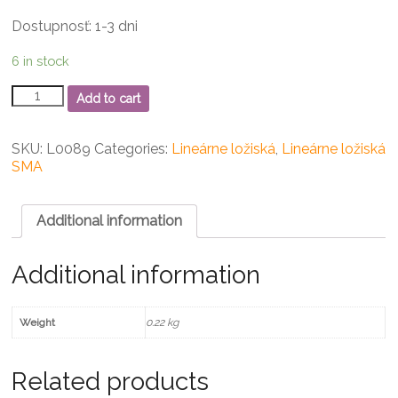
Dostupnosť: 1-3 dni
6 in stock
SMA
Add to cart
16
GUU
Lineárne
SKU:
L0089
Categories:
Lineárne ložiská
,
Lineárne ložiská
ložisko
SMA
quantity
Additional information
Additional information
Weight
0.22 kg
Related products