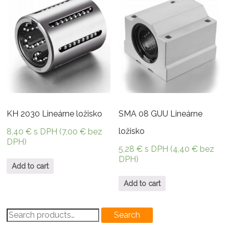
KH 2030 Lineárne ložisko
SMA 08 GUU Lineárne
ložisko
8,40
€
s DPH (
7,00
€
bez
DPH)
5,28
€
s DPH (
4,40
€
bez
DPH)
Add to cart
Add to cart
Search
Search
for: