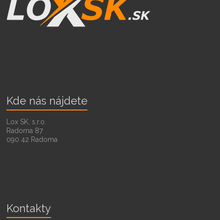
Kde nás nájdete
Lox SK, s.r.o.
Radoma 87
090 42 Radoma
Kontakty