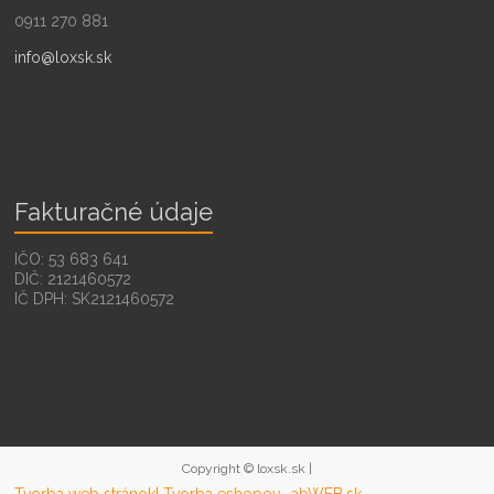
0911 270 881
info@loxsk.sk
Fakturačné údaje
IČO: 53 683 641
DIČ: 2121460572
IČ DPH: SK2121460572
Copyright © loxsk.sk |
Tvorba web stránok
| Tvorba eshopov -abWEB.sk