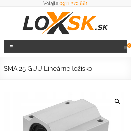
Prejsť
Volajte
0911 270 881
na
obsah
Loxsk
Menu
0
predaj
ložisk
SMA 25 GUU Lineárne ložisko