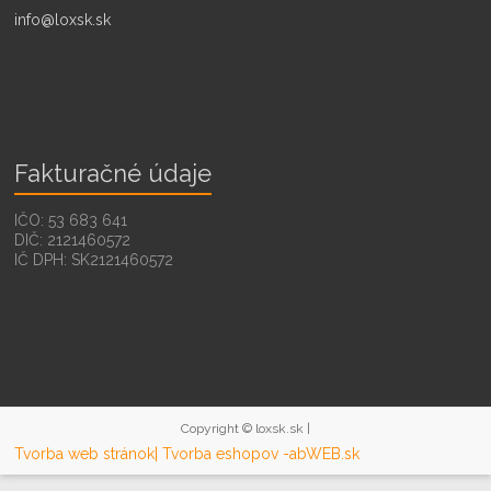
info@loxsk.sk
Fakturačné údaje
IČO: 53 683 641
DIČ: 2121460572
IČ DPH: SK2121460572
Copyright © loxsk.sk |
Tvorba web stránok
| Tvorba eshopov -abWEB.sk