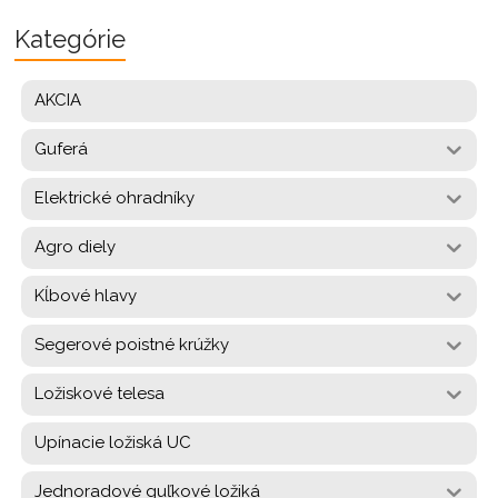
Kategórie
AKCIA
Guferá
Elektrické ohradníky
Agro diely
Kĺbové hlavy
Segerové poistné krúžky
Ložiskové telesa
Upínacie ložiská UC
Jednoradové guľkové ložiká