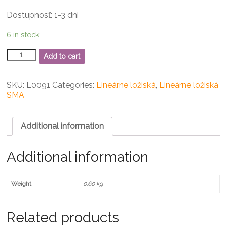
Dostupnosť: 1-3 dni
6 in stock
SMA
Add to cart
25
GUU
Lineárne
SKU:
L0091
Categories:
Lineárne ložiská
,
Lineárne ložiská
ložisko
SMA
quantity
Additional information
Additional information
Weight
0.60 kg
Related products