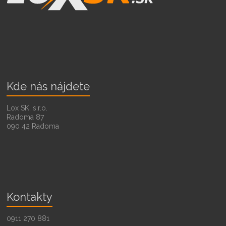
Kde nás nájdete
Lox SK, s.r.o.
Radoma 87
090 42 Radoma
Kontakty
0911 270 881