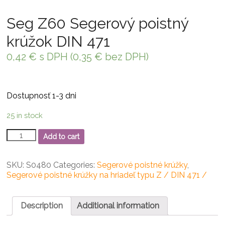
Seg Z60 Segerový poistný
krúžok DIN 471
0,42
€
s DPH (
0,35
€
bez DPH)
Dostupnosť 1-3 dni
25 in stock
Seg
Add to cart
Z60
Segerový
poistný
SKU:
S0480
Categories:
Segerové poistné krúžky
,
krúžok
Segerové poistné krúžky na hriadeľ typu Z / DIN 471 /
DIN
471
quantity
Description
Additional information