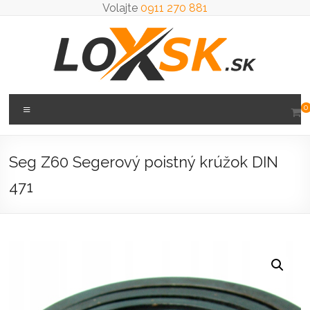
Prejsť
Volajte
0911 270 881
na
obsah
Loxsk
Menu
0
predaj
ložisk
Seg Z60 Segerový poistný krúžok DIN
471