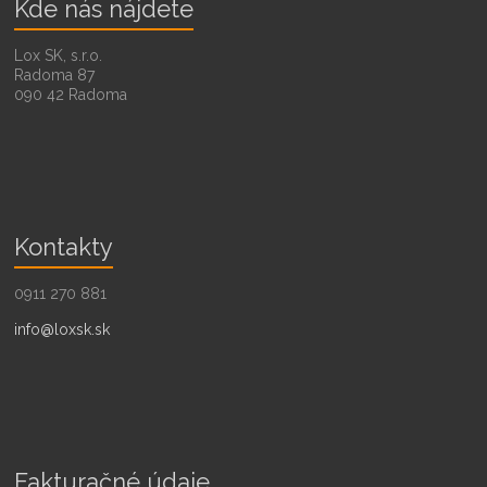
Kde nás nájdete
Lox SK, s.r.o.
Radoma 87
090 42 Radoma
Kontakty
0911 270 881
info@loxsk.sk
Fakturačné údaje