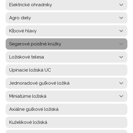
Elektrické ohradníky
Agro diely
Kĺbové hlavy
Segerové poistné krúžky
Ložiskové telesa
Upínacie ložiská UC
Jednoradové guľkové ložiká
Miniatúrne ložiská
Axiálne guľkové ložiská
Kuželíkové ložiská