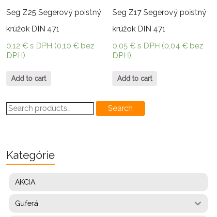
Seg Z25 Segerový poistný
Seg Z17 Segerový poistný
krúžok DIN 471
krúžok DIN 471
0,12
€
s DPH (
0,10
€
bez
0,05
€
s DPH (
0,04
€
bez
DPH)
DPH)
Add to cart
Add to cart
Search
Search
for:
Kategórie
AKCIA
Guferá