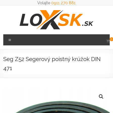
Prejsť
Volajte
0911 270 881
na
obsah
Loxsk
Menu
0
predaj
ložisk
Seg Z52 Segerový poistný krúžok DIN
471