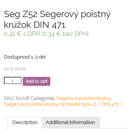
Seg Z52 Segerový poistný
krúžok DIN 471
0,41
€
s DPH (
0,34
€
bez DPH)
Dostupnosť 1-3 dni
50 in stock
Seg
Add to cart
Z52
Segerový
poistný
SKU:
S0718
Categories:
Segerové poistné krúžky
,
krúžok
Segerové poistné krúžky na hriadeľ typu Z / DIN 471 /
DIN
471
quantity
Description
Additional information