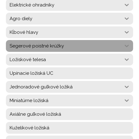
Elektrické ohradníky
Agro diely
Kĺbové hlavy
Segerové poistné krúžky
Ložiskové telesa
Upínacie ložiská UC
Jednoradové guľkové ložiká
Miniatúrne ložiská
Axiálne guľkové ložiská
Kuželíkové ložiská