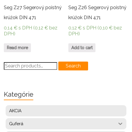
Seg Z27 Segerový poistný
Seg Z26 Segerový poistný
krúžok DIN 471
krúžok DIN 471
0,14
€
s DPH (
0,12
€
bez
0,12
€
s DPH (
0,10
€
bez
DPH)
DPH)
Read more
Add to cart
Search
Search
for:
Kategórie
AKCIA
Guferá