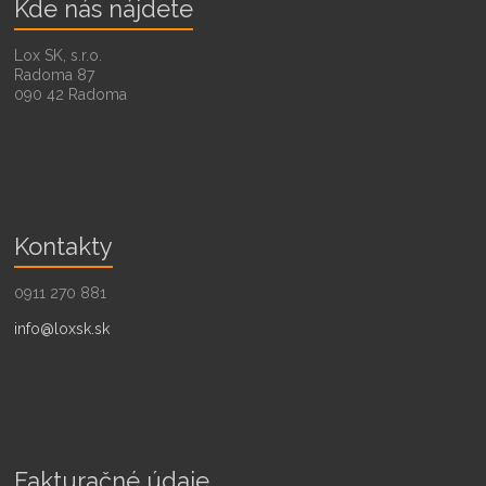
Kde nás nájdete
Lox SK, s.r.o.
Radoma 87
090 42 Radoma
Kontakty
0911 270 881
info@loxsk.sk
Fakturačné údaje