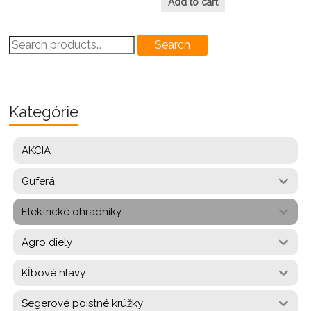
Add to cart
Search
Search
for:
Kategórie
AKCIA
Guferá
Elektrické ohradníky
Agro diely
Kĺbové hlavy
Segerové poistné krúžky