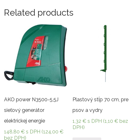
Related products
AKO power N3500-5,5J
Plastový stĺp 70 cm, pre
sieťový generátor
psov a vydry
elektrickej energie
1,32
€
s DPH (
1,10
€
bez
DPH)
148,80
€
s DPH (
124,00
€
bez DPH)