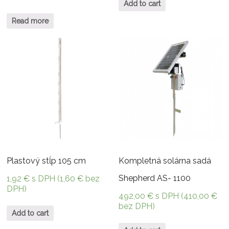
Add to cart
Read more
Plastový stĺp 105 cm
Kompletná solárna sadá
Shepherd AS- 1100
1,92
€
s DPH (
1,60
€
bez
DPH)
492,00
€
s DPH (
410,00
€
bez DPH)
Add to cart