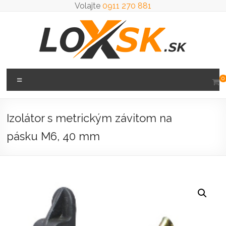
Prejsť
Volajte
0911 270 881
na
obsah
Loxsk
Menu
0
predaj
ložisk
Izolátor s metrickým závitom na
pásku M6, 40 mm