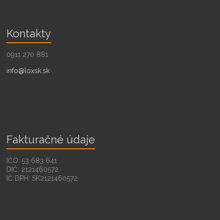
Kontakty
0911 270 881
info@loxsk.sk
Fakturačné údaje
IČO: 53 683 641
DIČ: 2121460572
IČ DPH: SK2121460572