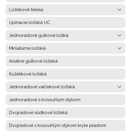
Ložiskové telesa
Upínacie ložiská UC
Jednoradové guľkové ložiká
Miniatúrne ložiská
Axiálne guľkové ložiská
Kuželíkové ložiská
Jednoradové valčekové ložiská
Jednoradové s kosouhlým stykom
Dvojradové súdkové ložiská
Dvojradové s kosouhlým stykom kryte plastom