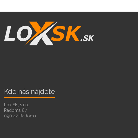
Kde nás nájdete
Lox SK, s.r.o.
Radoma 87
090 42 Radoma