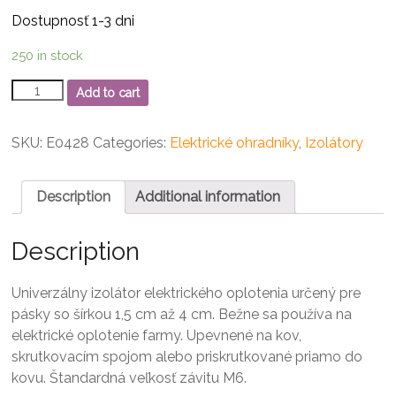
Dostupnosť 1-3 dni
250 in stock
Izolátor
Add to cart
s
metrickým
závitom
SKU:
E0428
Categories:
Elektrické ohradníky
,
Izolátory
na
pásku
M6,
Description
Additional information
40
mm
Description
quantity
Univerzálny izolátor elektrického oplotenia určený pre
pásky so šírkou 1,5 cm až 4 cm.
Bežne sa používa na
elektrické oplotenie farmy.
Upevnené na kov,
skrutkovacím spojom alebo priskrutkované priamo do
kovu.
Štandardná veľkosť závitu M6.