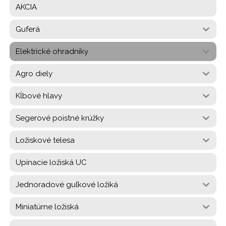
AKCIA
Guferá
Elektrické ohradníky
Agro diely
Kĺbové hlavy
Segerové poistné krúžky
Ložiskové telesa
Upínacie ložiská UC
Jednoradové guľkové ložiká
Miniatúrne ložiská