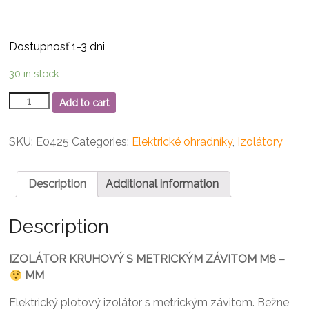
Dostupnosť 1-3 dni
30 in stock
Izolátor
Add to cart
kruhový
s
metrickým
SKU:
E0425
Categories:
Elektrické ohradníky
,
Izolátory
závitom
M6,
80
Description
Additional information
mm
quantity
Description
IZOLÁTOR KRUHOVÝ S METRICKÝM ZÁVITOM M6 –
MM
Elektrický plotový izolátor s metrickým závitom. Bežne