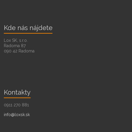
Kde nás nájdete
Lox SK, s.r.o.
Radoma 87
090 42 Radoma
Kontakty
0911 270 881
info@loxsk.sk