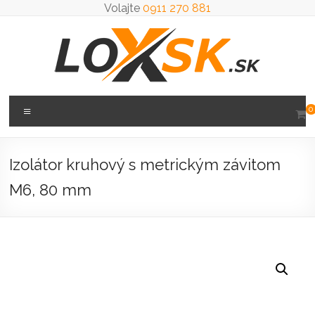
Prejsť
Volajte
0911 270 881
na
obsah
Loxsk
Menu
0
predaj
ložisk
Izolátor kruhový s metrickým závitom
M6, 80 mm