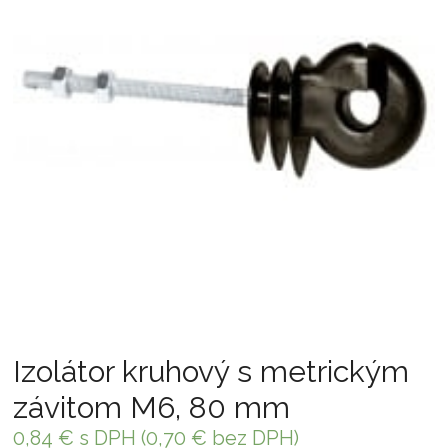
Izolátor kruhový s metrickým
závitom M6, 80 mm
0,84
€
s DPH (
0,70
€
bez DPH)