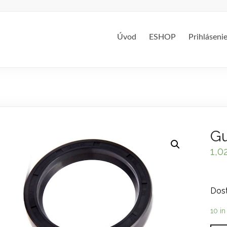
Úvod
ESHOP
Prihláseni
Gu
1,0
Dost
10 in