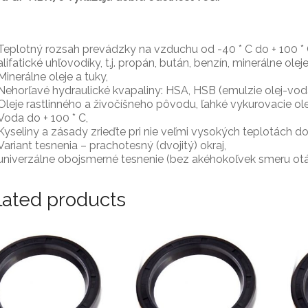
Teplotný rozsah prevádzky na vzduchu od -40 * C do + 100 * 
alifatické uhľovodíky, t.j. propán, bután, benzín, minerálne ole
Minerálne oleje a tuky,
Nehorľavé hydraulické kvapaliny: HSA, HSB (emulzie olej-vod
Oleje rastlinného a živočíšneho pôvodu, ľahké vykurovacie ole
Voda do + 100 * C,
Kyseliny a zásady zrieďte pri nie veľmi vysokých teplotách do 
Variant tesnenia – prachotesný (dvojitý) okraj,
univerzálne obojsmerné tesnenie (bez akéhokoľvek smeru otáč
lated products