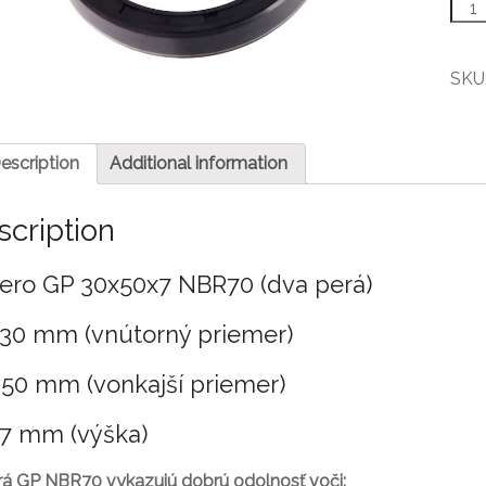
Gufe
GP
30x5
NBR
SKU
quant
escription
Additional information
scription
ero GP 30x50x7 NBR70 (dva perá)
 30 mm (vnútorný priemer)
 50 mm (vonkajší priemer)
 7 mm (výška)
rá GP NBR70 vykazujú dobrú odolnosť voči: