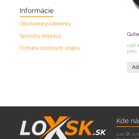
Informácie
Obchodné podmienky
Gufe
Spôsoby dopravy
0,96
Ochrana osobných údajov
DPH)
Ad
Kde ná
Lox SK, s.r.