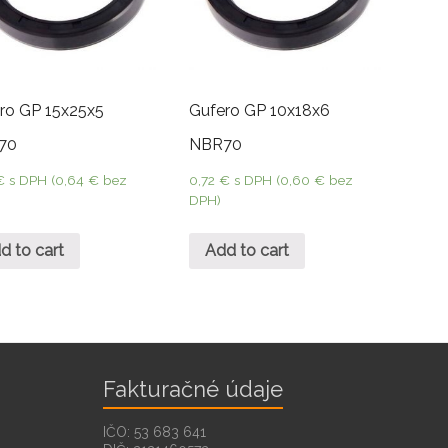
ro GP 15x25x5
Gufero GP 10x18x6
70
NBR70
€
s DPH (
0,64
€
bez
0,72
€
s DPH (
0,60
€
bez
DPH)
d to cart
Add to cart
Fakturačné údaje
IČO: 53 683 641