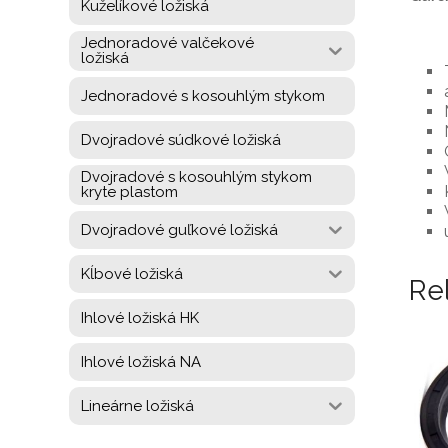
Kuželíkové ložiská
Jednoradové valčekové
ložiská
Jednoradové s kosouhlým stykom
Dvojradové súdkové ložiská
Dvojradové s kosouhlým stykom
kryte plastom
Dvojradové guľkové ložiská
Kĺbové ložiská
Re
Ihlové ložiská HK
Ihlové ložiská NA
Lineárne ložiská