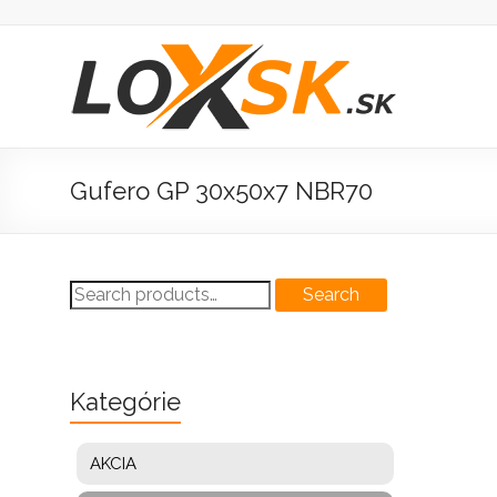
Prejsť
na
obsah
Loxsk
predaj
ložisk
Gufero GP 30x50x7 NBR70
Search
Search
for:
Kategórie
AKCIA