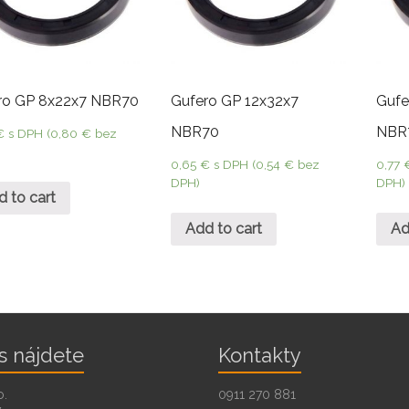
ro GP 8x22x7 NBR70
Gufero GP 12x32x7
Gufe
NBR70
NBR
€
s DPH (
0,80
€
bez
0,65
€
s DPH (
0,54
€
bez
0,77
DPH)
DPH)
d to cart
Add to cart
Ad
s nájdete
Kontakty
o.
0911 270 881