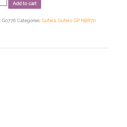
ro
Add to cart
0x7
70
:
G0776
Categories:
Guferá
,
Gufero GP NBR70
ity