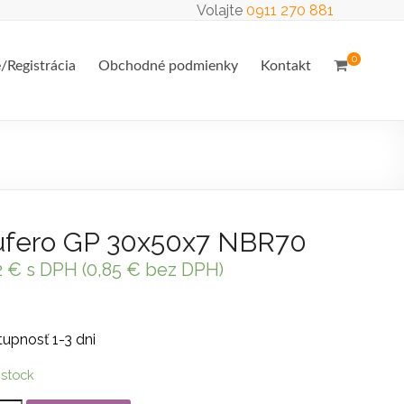
Volajte
0911 270 881
0
e/Registrácia
Obchodné podmienky
Kontakt
fero GP 30x50x7 NBR70
2
€
s DPH (
0,85
€
bez DPH)
upnosť 1-3 dni
 stock