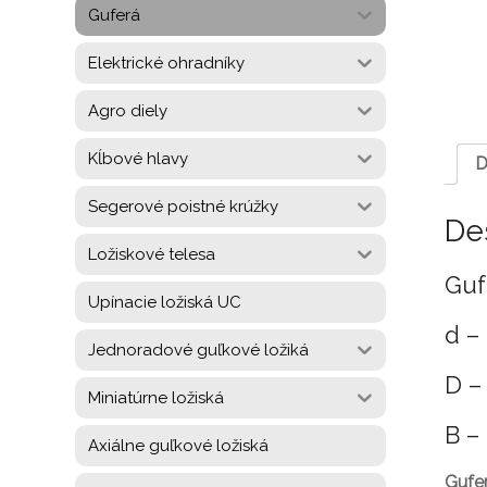
Guferá
Elektrické ohradníky
Agro diely
Kĺbové hlavy
D
Segerové poistné krúžky
De
Ložiskové telesa
Guf
Upínacie ložiská UC
d –
Jednoradové guľkové ložiká
D –
Miniatúrne ložiská
B –
Axiálne guľkové ložiská
Gufe