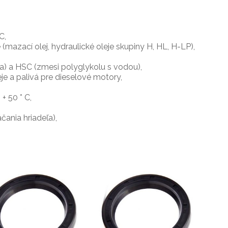
C,
je (mazací olej, hydraulické oleje skupiny H, HL, H-LP),
a) a HSC (zmesi polyglykolu s vodou),
je a palivá pre dieselové motory,
+ 50 * C,
ania hriadeľa),