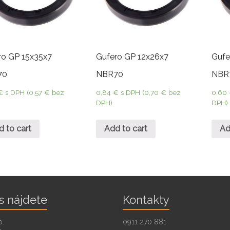
ro GP 15x35x7
Gufero GP 12x26x7
Gufe
70
NBR70
NBR
€
s DPH (
0,57
€
bez
0,84
€
s DPH (
0,70
€
bez
0,60
DPH)
DPH)
d to cart
Add to cart
Ad
s nájdete
Kontakty
o.
0911 270 881