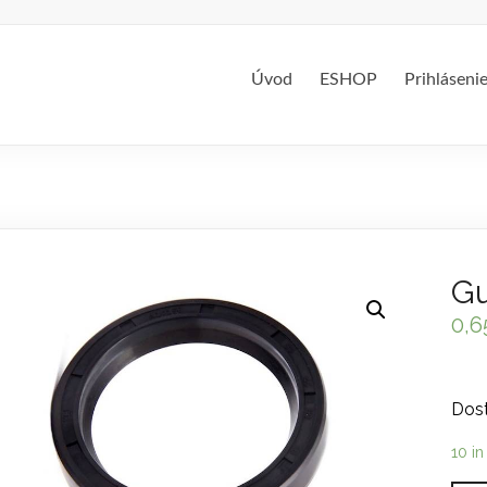
Úvod
ESHOP
Prihláseni
Gu
0,
Dost
10 in