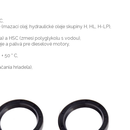
C,
je (mazací olej, hydraulické oleje skupiny H, HL, H-LP),
a) a HSC (zmesi polyglykolu s vodou),
je a palivá pre dieselové motory,
+ 50 * C,
ania hriadeľa),