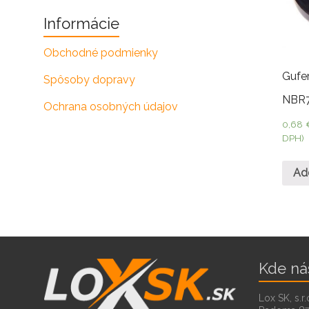
Informácie
Obchodné podmienky
Gufe
Spôsoby dopravy
NBR
Ochrana osobných údajov
0,68
DPH)
Ad
Kde ná
Lox SK, s.r.