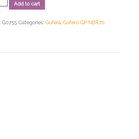
ro
Add to cart
6x7
70
:
G0755
Categories:
Guferá
,
Gufero GP NBR70
ity