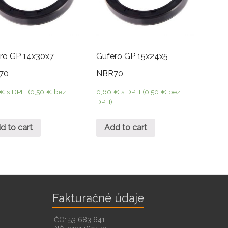
ro GP 14x30x7
Gufero GP 15x24x5
70
NBR70
€
s DPH (
0,50
€
bez
0,60
€
s DPH (
0,50
€
bez
DPH)
d to cart
Add to cart
Fakturačné údaje
IČO: 53 683 641