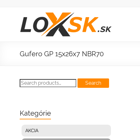
Prejsť
na
obsah
Loxsk
predaj
ložisk
Gufero GP 15x26x7 NBR70
Search
Search
for:
Kategórie
AKCIA