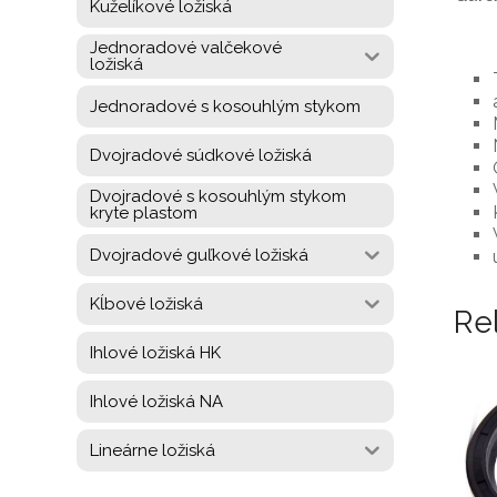
Kuželíkové ložiská
Jednoradové valčekové
ložiská
Jednoradové s kosouhlým stykom
Dvojradové súdkové ložiská
Dvojradové s kosouhlým stykom
kryte plastom
Dvojradové guľkové ložiská
Kĺbové ložiská
Re
Ihlové ložiská HK
Ihlové ložiská NA
Lineárne ložiská