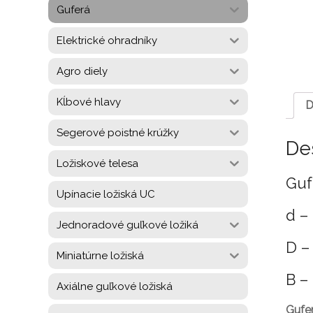
Guferá
Elektrické ohradníky
Agro diely
Kĺbové hlavy
D
Segerové poistné krúžky
De
Ložiskové telesa
Guf
Upínacie ložiská UC
d –
Jednoradové guľkové ložiká
D –
Miniatúrne ložiská
B –
Axiálne guľkové ložiská
Gufe