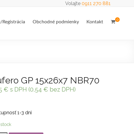
Volajte
0911 270 881
0
e/Registrácia
Obchodné podmienky
Kontakt
fero GP 15x26x7 NBR70
65
€
s DPH (
0,54
€
bez DPH)
upnosť 1-3 dni
 stock