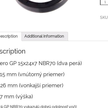
Gufe
GP
15x2
NBR
SKU
quant
escription
Additional information
scription
ero GP 15x24x7 NBR70 (dva perá)
 15 mm (vnútorný priemer)
 26 mm (vonkajší priemer)
 7 mm (výška)
rá GP NBR70 vykazujú dobrú odolnosť voči: