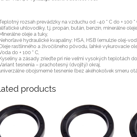
Teplotný rozsah prevádzky na vzduchu od -40 * C do + 100 * 
alifatické uhľovodíky, t.j. propán, bután, benzín, minerálne ole
Minerálne oleje a tuky,
Nehorľavé hydraulické kvapaliny: HSA, HSB (emulzie olej-vod
Oleje rastlinného a živočíšneho pôvodu, ľahké vykurovacie ole
Voda do + 100 * C,
Kyseliny a zásady zrieďte pri nie veľmi vysokých teplotách do 
Variant tesnenia – prachotesný (dvojitý) okraj,
univerzálne obojsmerné tesnenie (bez akéhokoľvek smeru otáč
lated products