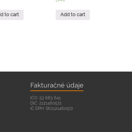
d to cart
Add to cart
Fakturačné údaje
IČO: 53 683 641
DIČ: 2121460572
IČ DPH: SK2121460572