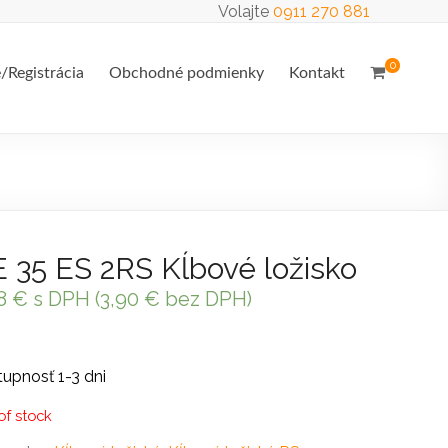
Volajte
0911 270 881
0
e/Registrácia
Obchodné podmienky
Kontakt
 35 ES 2RS Kĺbové ložisko
68
€
s DPH (
3,90
€
bez DPH)
upnosť 1-3 dni
of stock