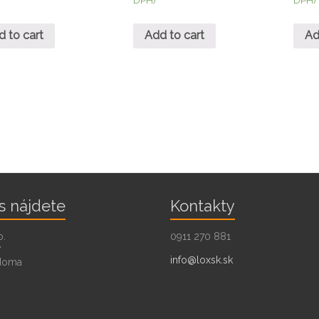
d to cart
Add to cart
Ad
s nájdete
Kontakty
o.
0911 270 881
7
info@loxsk.sk
doma