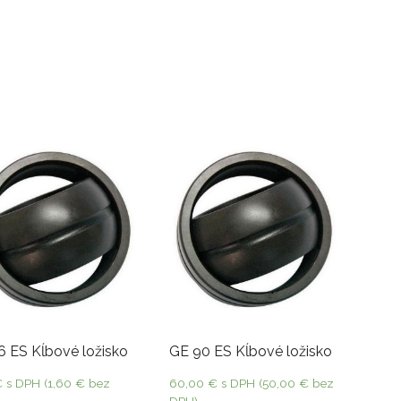
6 ES Kĺbové ložisko
GE 90 ES Kĺbové ložisko
€
s DPH (
1,60
€
bez
60,00
€
s DPH (
50,00
€
bez
DPH)