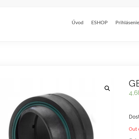
Úvod
ESHOP
Prihláseni
GE
4,
Dost
Out 