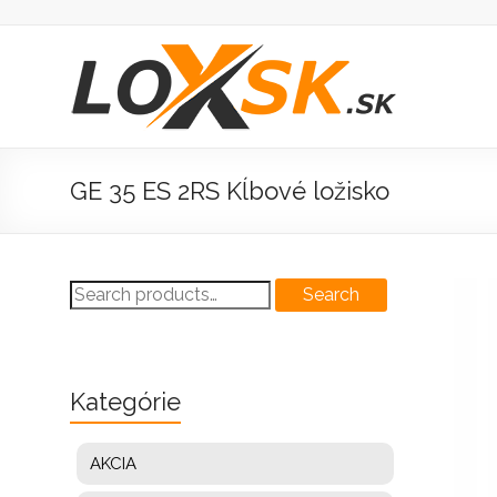
Prejsť
na
obsah
Loxsk
predaj
ložisk
GE 35 ES 2RS Kĺbové ložisko
Search
Search
for:
Kategórie
AKCIA