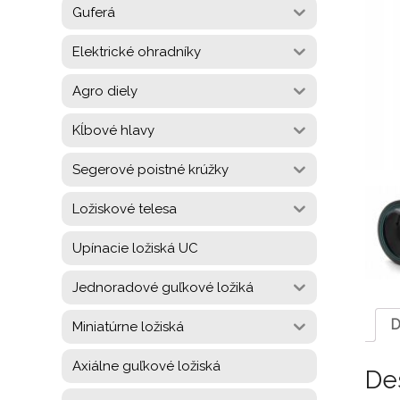
Guferá
Elektrické ohradníky
Agro diely
Kĺbové hlavy
Segerové poistné krúžky
Ložiskové telesa
Upínacie ložiská UC
Jednoradové guľkové ložiká
D
Miniatúrne ložiská
Axiálne guľkové ložiská
De