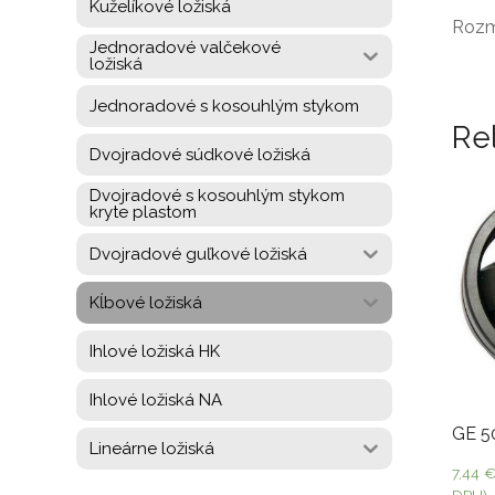
Kuželíkové ložiská
Rozm
Jednoradové valčekové
ložiská
Jednoradové s kosouhlým stykom
Re
Dvojradové súdkové ložiská
Dvojradové s kosouhlým stykom
kryte plastom
Dvojradové guľkové ložiská
Kĺbové ložiská
Ihlové ložiská HK
Ihlové ložiská NA
GE 5
Lineárne ložiská
7,44
DPH)