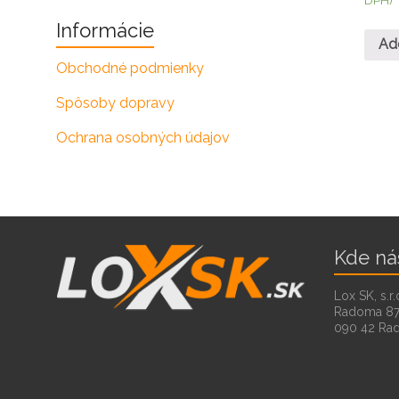
Informácie
Ad
Obchodné podmienky
Spôsoby dopravy
Ochrana osobných údajov
Kde ná
Lox SK, s.r.
Radoma 8
090 42 Ra