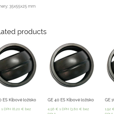
ery: 35x55x25 mm
lated products
0 ES Kĺbové ložisko
GE 40 ES Kĺbové ložisko
GE 1
€
s DPH (
6,20
€
bez
4,56
€
s DPH (
3,80
€
bez
1,92
DPH)
DPH)