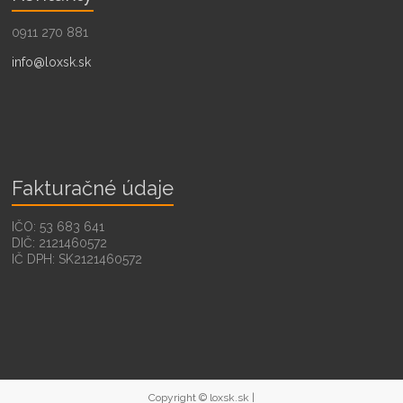
0911 270 881
info@loxsk.sk
Fakturačné údaje
IČO: 53 683 641
DIČ: 2121460572
IČ DPH: SK2121460572
Copyright © loxsk.sk |