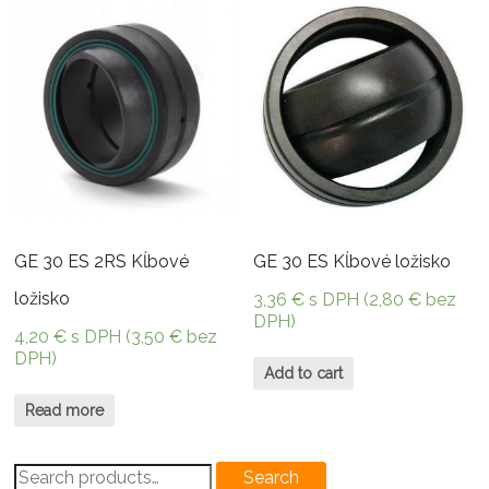
GE 30 ES 2RS Kĺbové
GE 30 ES Kĺbové ložisko
ložisko
3,36
€
s DPH (
2,80
€
bez
DPH)
4,20
€
s DPH (
3,50
€
bez
DPH)
Add to cart
Read more
Search
Search