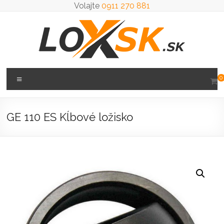
Prejsť
Volajte
0911 270 881
na
obsah
Loxsk
Menu
0
predaj
ložisk
GE 110 ES Kĺbové ložisko