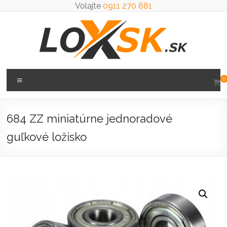
Prejsť
Volajte
0911 270 881
na
obsah
Loxsk
Menu
0
predaj
ložisk
684 ZZ miniatúrne jednoradové
guľkové ložisko