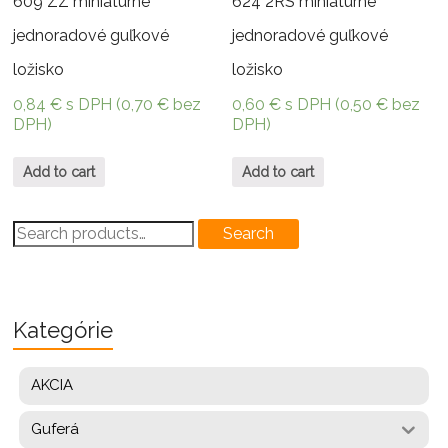
609 ZZ miniatúrne
624 2RS miniatúrne
jednoradové guľkové
jednoradové guľkové
ložisko
ložisko
0,84
€
s DPH (
0,70
€
bez
0,60
€
s DPH (
0,50
€
bez
DPH)
DPH)
Add to cart
Add to cart
Search
Search
for:
Kategórie
AKCIA
Guferá