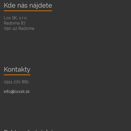
Kde nás nájdete
Lox SK, s.r.o.
Radoma 87
090 42 Radoma
Kontakty
0911 270 881
info@loxsk.sk