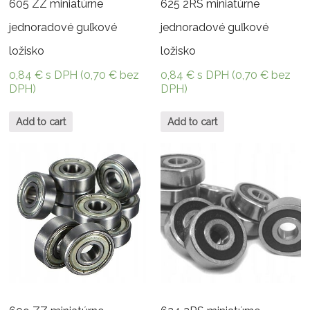
605 ZZ miniatúrne
625 2RS miniatúrne
jednoradové guľkové
jednoradové guľkové
ložisko
ložisko
0,84
€
s DPH (
0,70
€
bez
0,84
€
s DPH (
0,70
€
bez
DPH)
DPH)
Add to cart
Add to cart