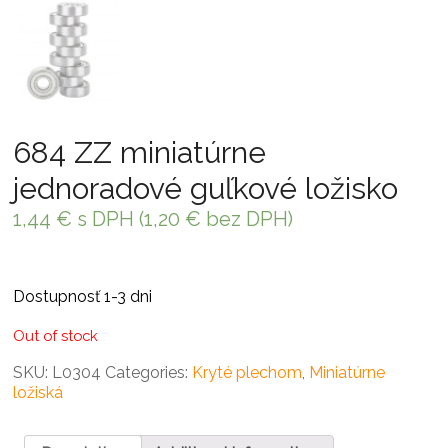
684 ZZ miniatúrne
jednoradové guľkové ložisko
1,44
€
s DPH (
1,20
€
bez DPH)
Dostupnosť 1-3 dni
Out of stock
SKU:
L0304
Categories:
Kryté plechom
,
Miniatúrne
ložiská