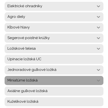
Elektrické ohradníky
Agro diely
Kĺbové hlavy
Segerové poistné krúžky
Ložiskové telesa
Upínacie ložiská UC
Jednoradové guľkové ložiká
Miniatúrne ložiská
Axiálne guľkové ložiská
Kuželíkové ložiská