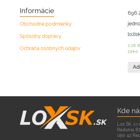
Informácie
696 
jedn
Obchodné podmienky
ložis
Spôsoby dopravy
2,28
Ochrana osobných údajov
DPH)
Ad
Kde ná
Lox SK, s.r.
Radoma 8
090 42 Ra