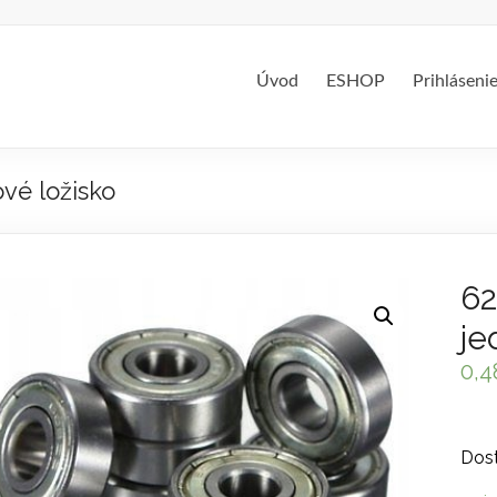
Úvod
ESHOP
Prihláseni
vé ložisko
62
je
0,
Dost