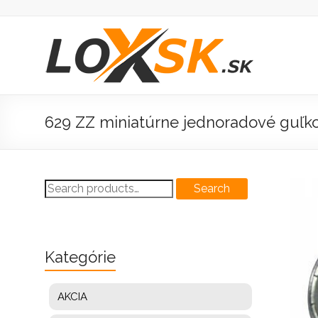
Prejsť
na
obsah
Loxsk
predaj
ložisk
629 ZZ miniatúrne jednoradové guľko
Search
Search
for:
Kategórie
AKCIA