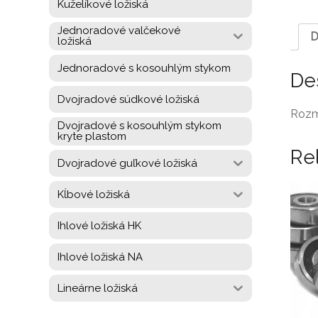
Kuželíkové ložiská
Jednoradové valčekové
D
ložiská
Jednoradové s kosouhlým stykom
De
Dvojradové súdkové ložiská
Rozm
Dvojradové s kosouhlým stykom
kryte plastom
Re
Dvojradové guľkové ložiská
Kĺbové ložiská
Ihlové ložiská HK
Ihlové ložiská NA
Lineárne ložiská