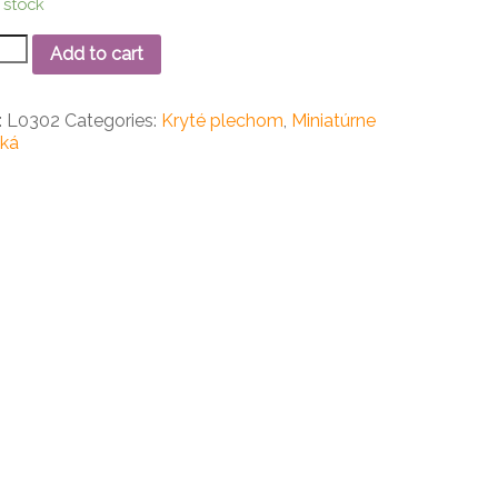
 stock
Add to cart
túrne
oradové
:
L0302
Categories:
Kryté plechom
,
Miniatúrne
ové
ská
ko
ity