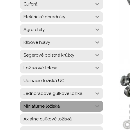
Guferá
Elektrické ohradníky
Agro diely
Kĺbové hlavy
Segerové poistné krúžky
Ložiskové telesa
Upínacie ložiská UC
Jednoradové guľkové ložiká
Miniatúrne ložiská
Axiálne guľkové ložiská