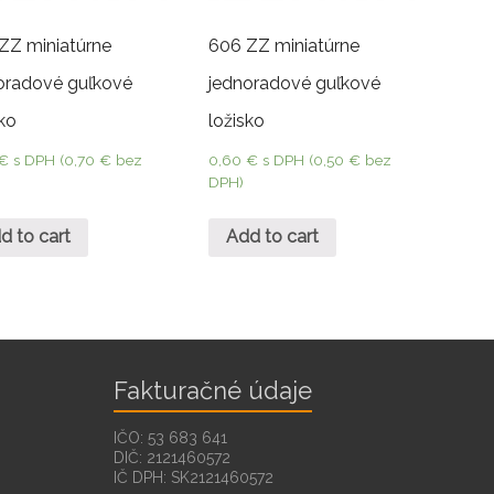
ZZ miniatúrne
606 ZZ miniatúrne
oradové guľkové
jednoradové guľkové
sko
ložisko
€
s DPH (
0,70
€
bez
0,60
€
s DPH (
0,50
€
bez
DPH)
d to cart
Add to cart
Fakturačné údaje
IČO: 53 683 641
DIČ: 2121460572
IČ DPH: SK2121460572