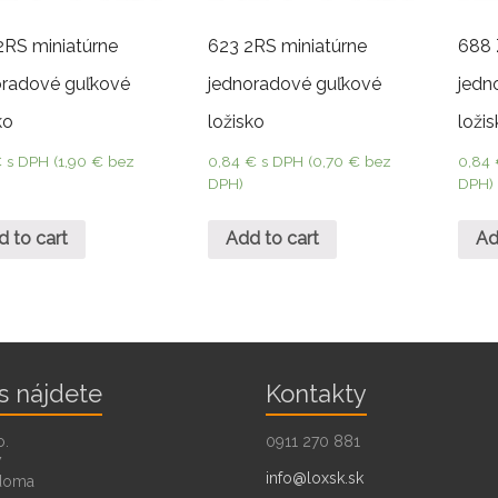
2RS miniatúrne
623 2RS miniatúrne
688 
oradové guľkové
jednoradové guľkové
jedn
ko
ložisko
loži
€
s DPH (
1,90
€
bez
0,84
€
s DPH (
0,70
€
bez
0,84
DPH)
DPH)
d to cart
Add to cart
Ad
s nájdete
Kontakty
o.
0911 270 881
7
info@loxsk.sk
doma