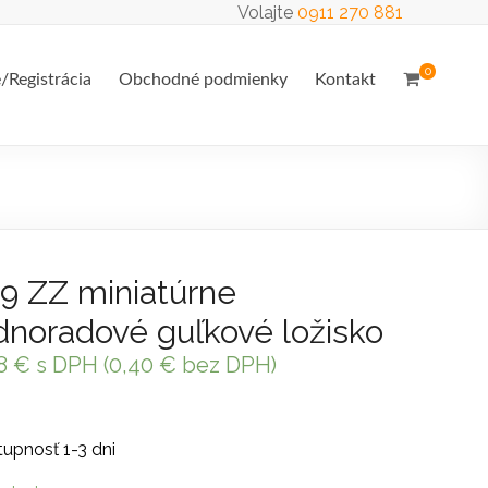
Volajte
0911 270 881
0
e/Registrácia
Obchodné podmienky
Kontakt
9 ZZ miniatúrne
dnoradové guľkové ložisko
48
€
s DPH (
0,40
€
bez DPH)
upnosť 1-3 dni