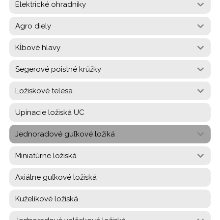
Elektrické ohradníky
Agro diely
Kĺbové hlavy
Segerové poistné krúžky
Ložiskové telesa
Upínacie ložiská UC
Jednoradové guľkové ložiká
Miniatúrne ložiská
Axiálne guľkové ložiská
Kuželíkové ložiská