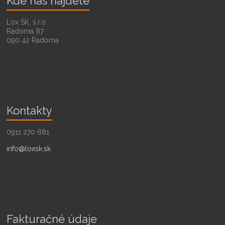
Kde nás nájdete
Lox SK, s.r.o.
Radoma 87
090 42 Radoma
Kontakty
0911 270 881
info@loxsk.sk
Fakturačné údaje