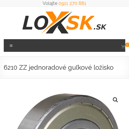
Prejsť
Volajte
0911 270 881
na
obsah
Loxsk
Menu
0
predaj
ložisk
6210 ZZ jednoradové guľkové ložisko