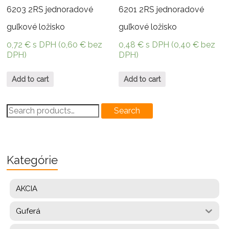
6203 2RS jednoradové
6201 2RS jednoradové
guľkové ložisko
guľkové ložisko
0,72
€
s DPH (
0,60
€
bez
0,48
€
s DPH (
0,40
€
bez
DPH)
DPH)
Add to cart
Add to cart
Search
Search
for:
Kategórie
AKCIA
Guferá