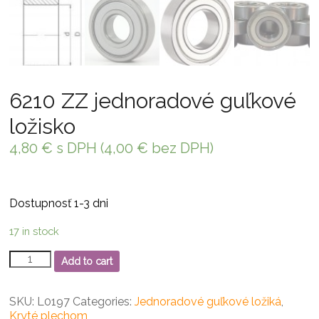
6210 ZZ jednoradové guľkové
ložisko
4,80
€
s DPH (
4,00
€
bez DPH)
Dostupnosť 1-3 dni
17 in stock
6210
Add to cart
ZZ
jednoradové
guľkové
SKU:
L0197
Categories:
Jednoradové guľkové ložiká
,
ložisko
Kryté plechom