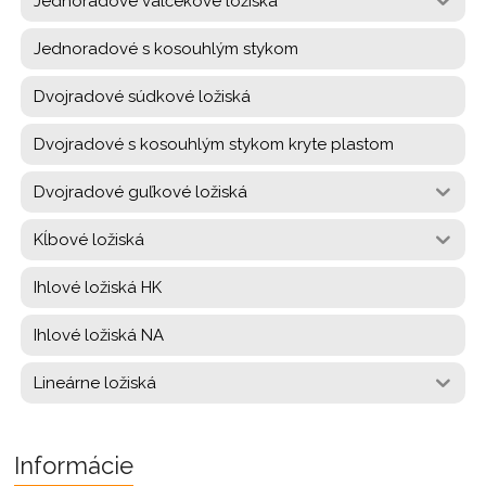
Jednoradové valčekové ložiská
Jednoradové s kosouhlým stykom
Dvojradové súdkové ložiská
Dvojradové s kosouhlým stykom kryte plastom
Dvojradové guľkové ložiská
Kĺbové ložiská
Ihlové ložiská HK
Ihlové ložiská NA
Lineárne ložiská
Informácie