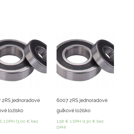
 2RS jednoradové
6007 2RS jednoradové
ové ložisko
guľkové ložisko
€
s DPH (
3,00
€
bez
1,56
€
s DPH (
1,30
€
bez
DPH)