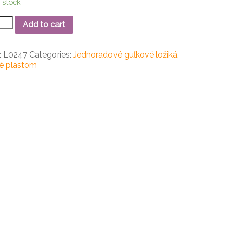
n stock
Add to cart
oradové
ové
:
L0247
Categories:
Jednoradové guľkové ložiká
,
ko
é plastom
ity