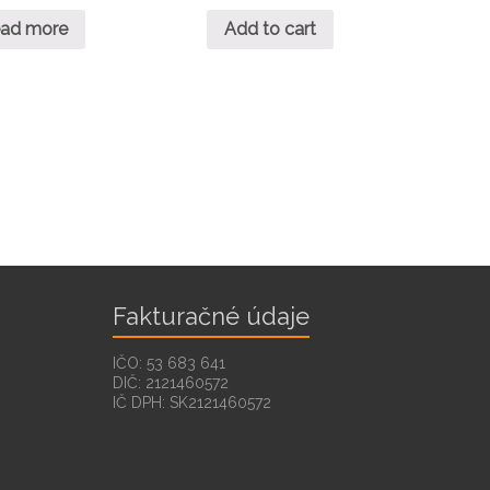
ad more
Add to cart
Fakturačné údaje
IČO: 53 683 641
DIČ: 2121460572
IČ DPH: SK2121460572