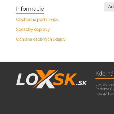
Ad
Informácie
Obchodné podmienky
Spôsoby dopravy
Ochrana osobných údajov
Kde ná
Lox SK, s.r.
Radoma 8
090 42 Ra