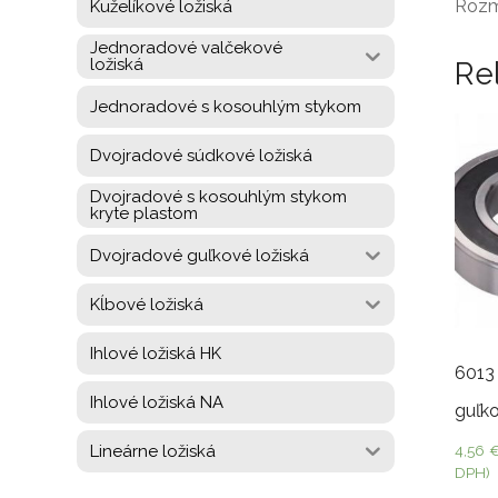
Rozm
Kuželíkové ložiská
Jednoradové valčekové
ložiská
Re
Jednoradové s kosouhlým stykom
Dvojradové súdkové ložiská
Dvojradové s kosouhlým stykom
kryte plastom
Dvojradové guľkové ložiská
Kĺbové ložiská
Ihlové ložiská HK
6013
Ihlové ložiská NA
guľko
Lineárne ložiská
4,56
DPH)