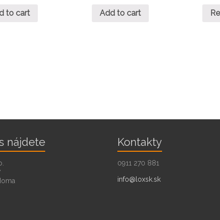
d to cart
Add to cart
Re
s nájdete
Kontakty
o.
0911 270 881
7
info@loxsk.sk
doma