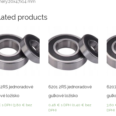
ery:20x47x14 mm
lated products
 2RS jednoradové
6201 2RS jednoradové
6207
vé ložisko
guľkové ložisko
guľk
€
s DPH (
3,80
€
bez
0,48
€
s DPH (
0,40
€
bez
3,60
DPH)
DPH)