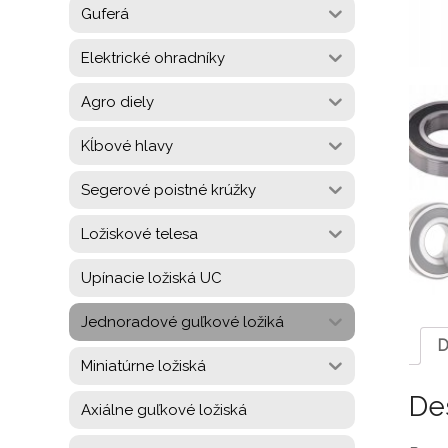
Guferá
Elektrické ohradníky
Agro diely
Kĺbové hlavy
Segerové poistné krúžky
Ložiskové telesa
Upínacie ložiská UC
Jednoradové guľkové ložiká
D
Miniatúrne ložiská
De
Axiálne guľkové ložiská