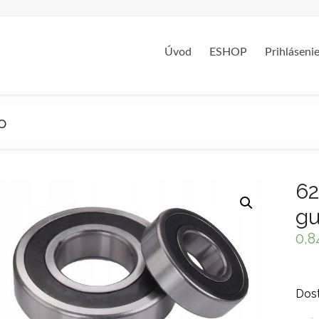
Úvod
ESHOP
Prihláseni
o
62
gu
0,
Dost