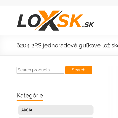
Prejsť
na
obsah
Loxsk
predaj
ložisk
6204 2RS jednoradové guľkové ložisk
Search
Search
for:
Kategórie
AKCIA