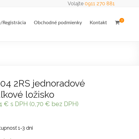
Volajte
0911 270 881
0
e/Registrácia
Obchodné podmienky
Kontakt
04 2RS jednoradové
ľkové ložisko
84
€
s DPH (
0,70
€
bez DPH)
upnosť 1-3 dni