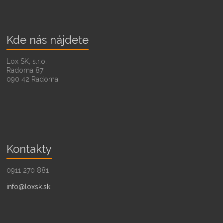
Kde nás nájdete
Lox SK, s.r.o.
Radoma 87
090 42 Radoma
Kontakty
0911 270 881
info@loxsk.sk