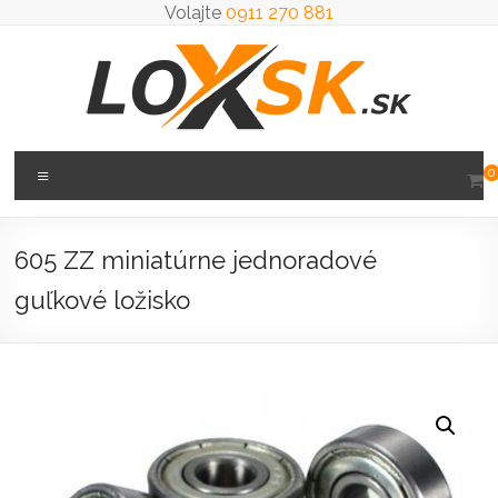
Prejsť
Volajte
0911 270 881
na
obsah
Loxsk
Menu
0
predaj
ložisk
605 ZZ miniatúrne jednoradové
guľkové ložisko