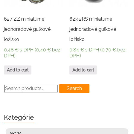
627 ZZ miniatúrne
623 2RS miniatúrne
jednoradové guľkové
jednoradové guľkové
ložisko
ložisko
0,48
€
s DPH (
0,40
€
bez
0,84
€
s DPH (
0,70
€
bez
DPH)
DPH)
Add to cart
Add to cart
Search
Search
for:
Kategórie
AKCIA