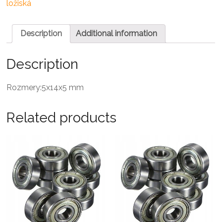
guľkové
ložiská
ložisko
quantity
Description
Additional information
Description
Rozmery:5x14x5 mm
Related products