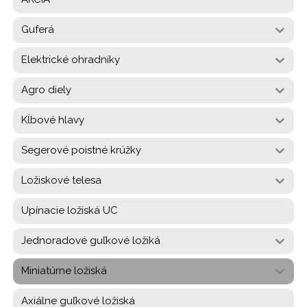
Guferá
Elektrické ohradníky
Agro diely
Kĺbové hlavy
Segerové poistné krúžky
Ložiskové telesa
Upínacie ložiská UC
Jednoradové guľkové ložiká
Miniatúrne ložiská
Axiálne guľkové ložiská