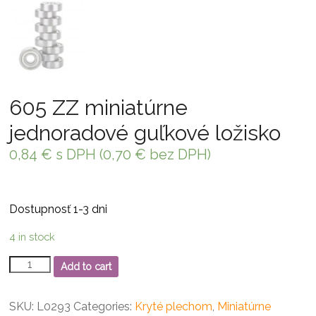
605 ZZ miniatúrne
jednoradové guľkové ložisko
0,84
€
s DPH (
0,70
€
bez DPH)
Dostupnosť 1-3 dni
4 in stock
605
Add to cart
ZZ
miniatúrne
jednoradové
SKU:
L0293
Categories:
Kryté plechom
,
Miniatúrne