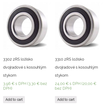
3302 2RS ložisko
3310 2RS ložisko
dvojradové s kosouhlým
dvojradové s kosouhlým
stykom
stykom
3,96
€
s DPH (
3,30
€
bez
24,00
€
s DPH (
20,00
€
DPH)
bez DPH)
Add to cart
Add to cart