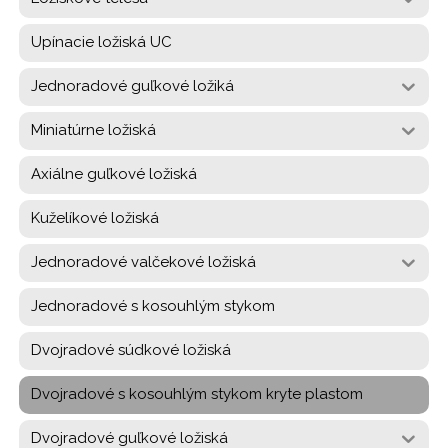
Upínacie ložiská UC
Jednoradové guľkové ložiká
Miniatúrne ložiská
Axiálne guľkové ložiská
Kuželíkové ložiská
Jednoradové valčekové ložiská
Jednoradové s kosouhlým stykom
Dvojradové súdkové ložiská
Dvojradové s kosouhlým stykom kryte plastom
Dvojradové guľkové ložiská