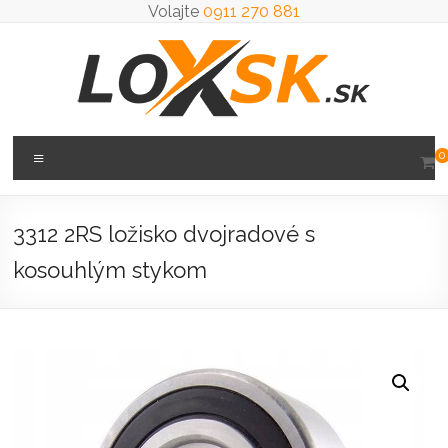
Prejsť
Volajte
0911 270 881
na
obsah
Loxsk
Menu
0
predaj
ložisk
3312 2RS ložisko dvojradové s
kosouhlým stykom