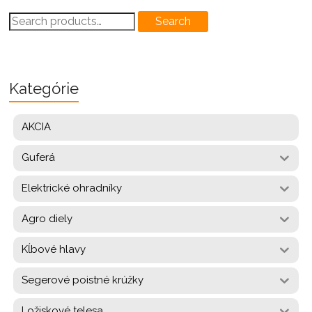
Search
Search
for:
Kategórie
AKCIA
Guferá
Elektrické ohradníky
Agro diely
Kĺbové hlavy
Segerové poistné krúžky
Ložiskové telesa