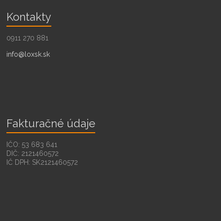
Kontakty
0911 270 881
info@loxsk.sk
Fakturačné údaje
IČO: 53 683 641
DIČ: 2121460572
IČ DPH: SK2121460572