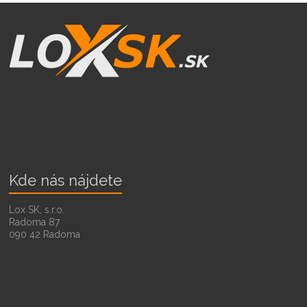
Kde nás nájdete
Lox SK, s.r.o.
Radoma 87
090 42 Radoma