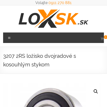
Prejsť
Volajte
0911 270 881
na
obsah
Loxsk
Menu
0
predaj
ložisk
3207 2RS ložisko dvojradové s
kosouhlým stykom