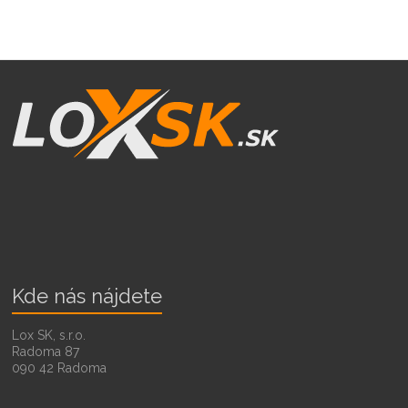
Kde nás nájdete
Lox SK, s.r.o.
Radoma 87
090 42 Radoma