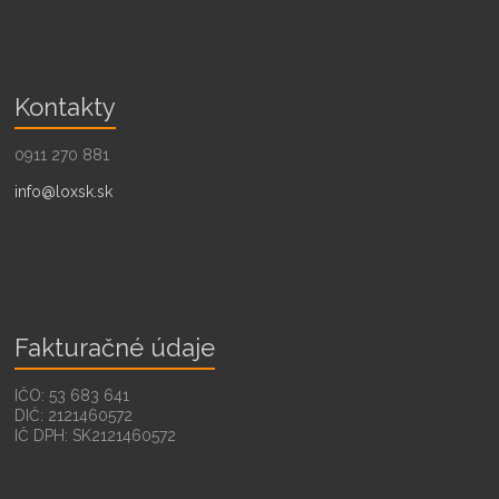
Kontakty
0911 270 881
info@loxsk.sk
Fakturačné údaje
IČO: 53 683 641
DIČ: 2121460572
IČ DPH: SK2121460572