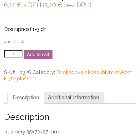
6,12
€
s DPH (
5,10
€
bez DPH)
Dostupnosť 1-3 dni
4 in stock
3207
Add to cart
2RS
ložisko
dvojradové
SKU:
L0326
Category:
Dvojradové s kosouhlým stykom
s
kryte plastom
kosouhlým
stykom
quantity
Description
Additional information
Description
Rozmery:35x72x27 mm