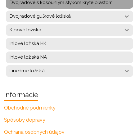
Dvojradové s kosouhlým stykom kryte plastom
Dvojradové guľkové ložiská
Kĺbové ložiská
Ihlové ložiská HK
Ihlové ložiská NA
Lineárne ložiská
Informácie
Obchodné podmienky
Spôsoby dopravy
Ochrana osobných údajov