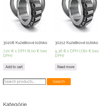
30208 Kuželíkové ložisko
30212 Kuželíkové ložisko
7,20
€
s DPH (
6,00
€
bez
9,36
€
s DPH (
7,80
€
bez
DPH)
DPH)
Add to cart
Read more
Search
Search
for:
Kategórie