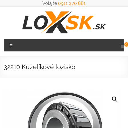
Prejsť
Volajte
0911 270 881
na
obsah
Loxsk
Menu
0
predaj
ložisk
32210 Kuželíkové ložisko