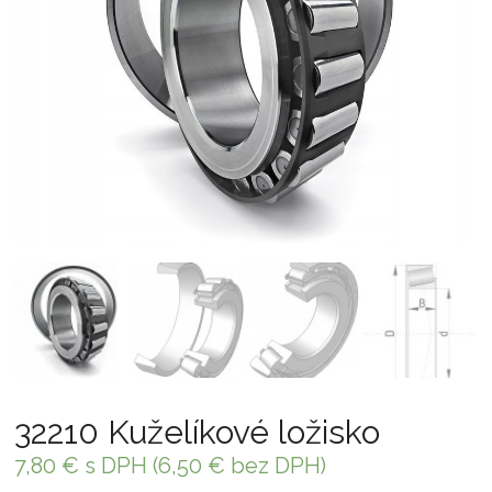
32210 Kuželíkové ložisko
7,80
€
s DPH (
6,50
€
bez DPH)