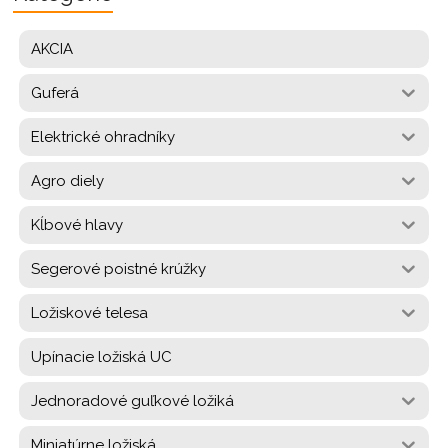
AKCIA
Guferá
Elektrické ohradníky
Agro diely
Kĺbové hlavy
Segerové poistné krúžky
Ložiskové telesa
Upínacie ložiská UC
Jednoradové guľkové ložiká
Miniatúrne ložiská