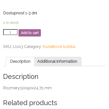
Dostupnosť 1-3 dni
2 in stock
32210
Add to cart
Kuželíkové
ložisko
quantity
SKU:
L1013
Category:
Kuželíkové ložiská
Description
Additional information
Description
Rozmery:50x90x24,75 mm
Related products