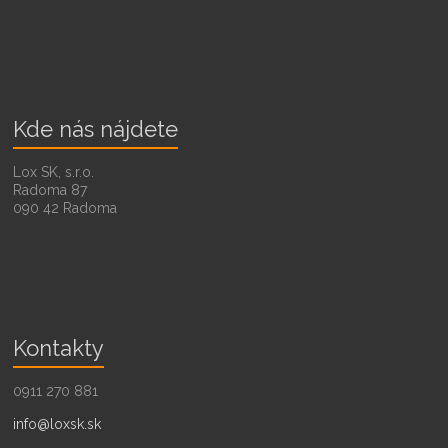
Kde nás nájdete
Lox SK, s.r.o.
Radoma 87
090 42 Radoma
Kontakty
0911 270 881
info@loxsk.sk