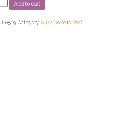
2
Add to cart
líkové
ko
ity
:
L0519
Category:
Kuželíkové ložiská