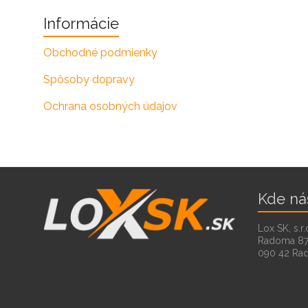
Informácie
Obchodné podmienky
Spôsoby dopravy
Ochrana osobných údajov
Kde ná
Lox SK, s.r.
Radoma 8
090 42 Ra