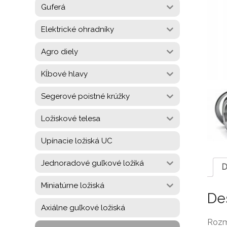
Guferá
Elektrické ohradníky
Agro diely
Kĺbové hlavy
Segerové poistné krúžky
Ložiskové telesa
Upínacie ložiská UC
Jednoradové guľkové ložiká
D
Miniatúrne ložiská
De
Axiálne guľkové ložiská
Rozm