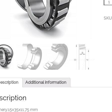
3020
Kuže
ložis
quant
SKU
escription
Additional information
scription
ery:15x35x11,75 mm