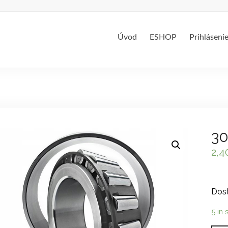
Úvod
ESHOP
Prihláseni
30
2,4
Dost
5 in 