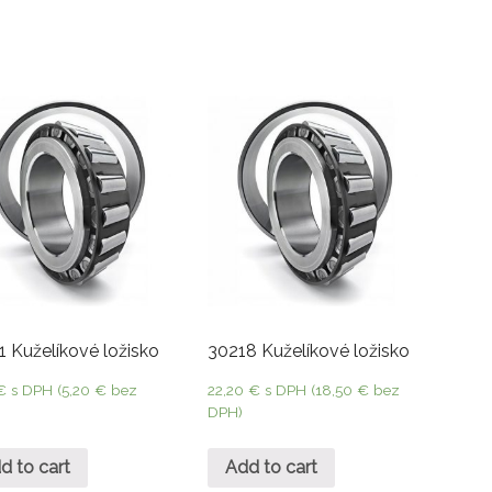
1 Kuželíkové ložisko
30218 Kuželíkové ložisko
€
s DPH (
5,20
€
bez
22,20
€
s DPH (
18,50
€
bez
DPH)
d to cart
Add to cart