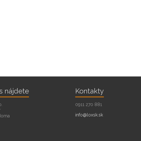
s nájdete
Kontakty
o.
0911 270 881
7
info@loxsk.sk
doma