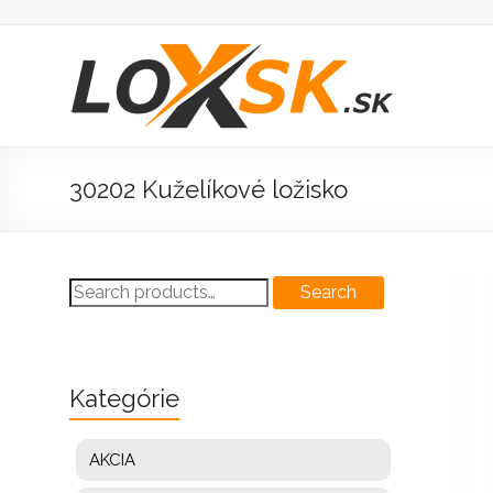
Prejsť
na
obsah
Loxsk
predaj
ložisk
30202 Kuželíkové ložisko
Search
Search
for:
Kategórie
AKCIA