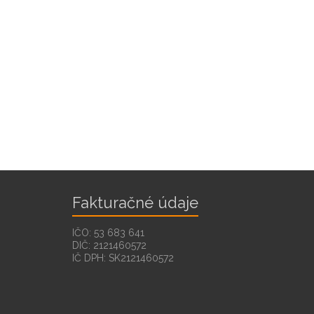
Fakturačné údaje
IČO: 53 683 641
DIČ: 2121460572
IČ DPH: SK2121460572