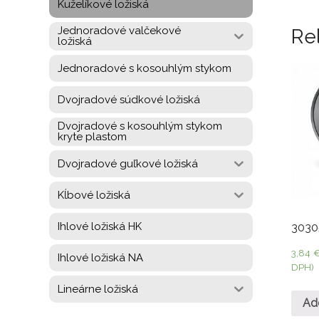
Kuželíkové ložiská
Jednoradové valčekové
Re
ložiská
Jednoradové s kosouhlým stykom
Dvojradové súdkové ložiská
Dvojradové s kosouhlým stykom
kryte plastom
Dvojradové guľkové ložiská
Kĺbové ložiská
Ihlové ložiská HK
30305
3,84
Ihlové ložiská NA
DPH)
Lineárne ložiská
Ad