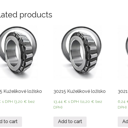
lated products
 Kuželíkové ložisko
30215 Kuželíkové ložisko
3021
€
s DPH (
3,20
€
bez
13,44
€
s DPH (
11,20
€
bez
6,24
DPH)
DPH)
d to cart
Add to cart
Ad