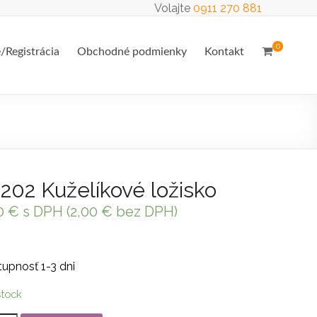
Volajte
0911 270 881
0
e/Registrácia
Obchodné podmienky
Kontakt
202 Kuželíkové ložisko
0
€
s DPH (
2,00
€
bez DPH)
upnosť 1-3 dni
stock