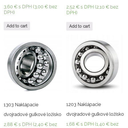
3,60
€
s DPH (
3,00
€
bez
2,52
€
s DPH (
2,10
€
bez
DPH)
DPH)
Add to cart
Add to cart
1203 Naklápacie
1303 Naklápacie
dvojradové guľkové ložisko
dvojradové guľkové ložisko
1,68
€
s DPH (
1,40
€
bez
2,88
€
s DPH (
2,40
€
bez