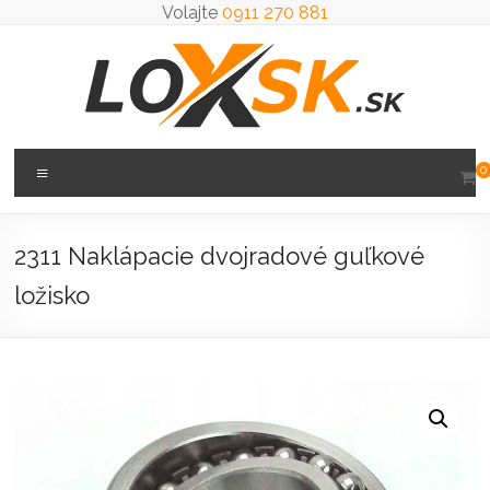
Prejsť
Volajte
0911 270 881
na
obsah
Loxsk
Menu
0
predaj
ložisk
2311 Naklápacie dvojradové guľkové
ložisko