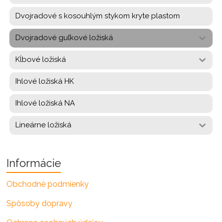
Dvojradové s kosouhlým stykom kryte plastom
Dvojradové guľkové ložiská
Kĺbové ložiská
Ihlové ložiská HK
Ihlové ložiská NA
Lineárne ložiská
Informácie
Obchodné podmienky
Spôsoby dopravy