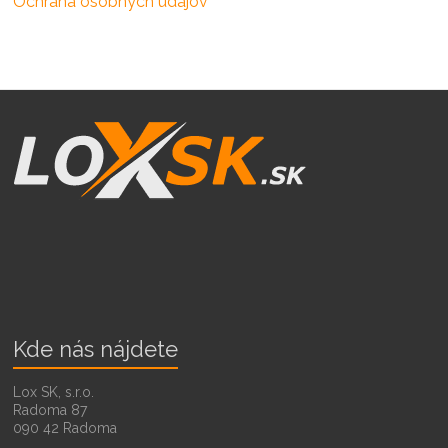
Ochrana osobných údajov
Kde nás nájdete
Lox SK, s.r.o.
Radoma 87
090 42 Radoma