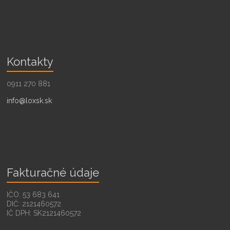
Kontakty
0911 270 881
info@loxsk.sk
Fakturačné údaje
IČO: 53 683 641
DIČ: 2121460572
IČ DPH: SK2121460572