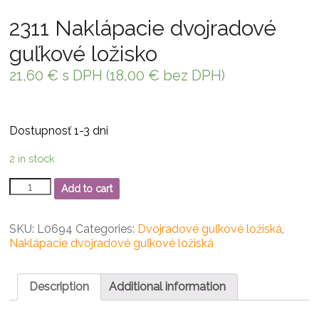
2311 Naklápacie dvojradové
guľkové ložisko
21,60
€
s DPH (
18,00
€
bez DPH)
Dostupnosť 1-3 dni
2 in stock
2311
Add to cart
Naklápacie
dvojradové
guľkové
SKU:
L0694
Categories:
Dvojradové guľkové ložiská
,
ložisko
Naklápacie dvojradové guľkové ložiská
quantity
Description
Additional information