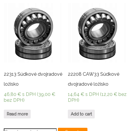
22313 Súdkové dvojradové
22208 CAW33 Súdkové
ložisko
dvojradové ložisko
46,80
€
s DPH (
39,00
€
14,64
€
s DPH (
12,20
€
bez
bez DPH)
DPH)
Read more
Add to cart
Search