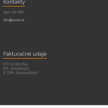
Kontakty
0911 270 881
info@loxsk.sk
Fakturačné údaje
IČO: 53 683 641
DIČ: 2121460572
IČ DPH: SK2121460572