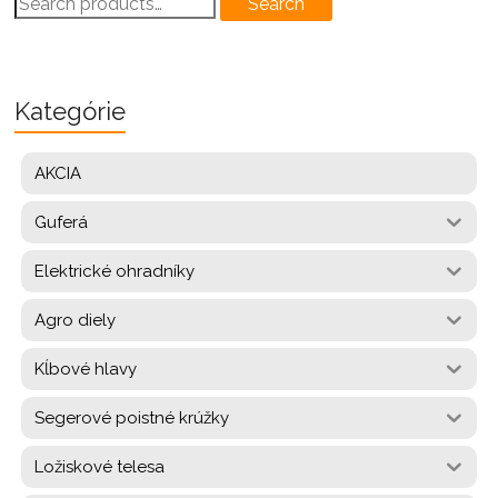
Search
for:
Kategórie
AKCIA
Guferá
Elektrické ohradníky
Agro diely
Kĺbové hlavy
Segerové poistné krúžky
Ložiskové telesa