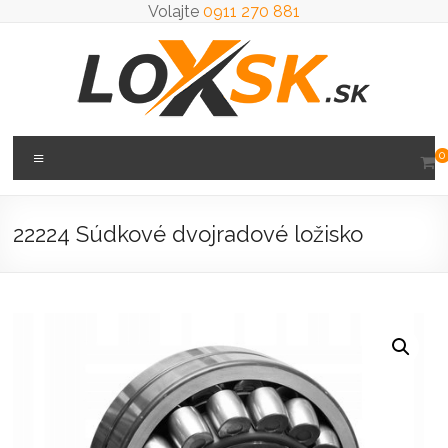
Prejsť
Volajte
0911 270 881
na
obsah
Loxsk
Menu
0
predaj
ložisk
22224 Súdkové dvojradové ložisko