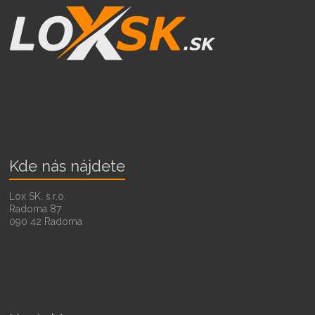
Kde nás nájdete
Lox SK, s.r.o.
Radoma 87
090 42 Radoma