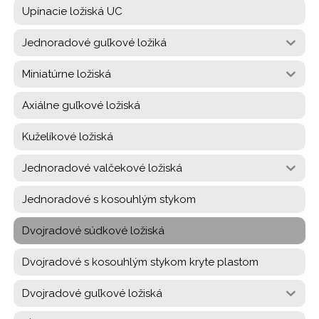
Upínacie ložiská UC
Jednoradové guľkové ložiká
Miniatúrne ložiská
Axiálne guľkové ložiská
Kuželíkové ložiská
Jednoradové valčekové ložiská
Jednoradové s kosouhlým stykom
Dvojradové súdkové ložiská
Dvojradové s kosouhlým stykom kryte plastom
Dvojradové guľkové ložiská