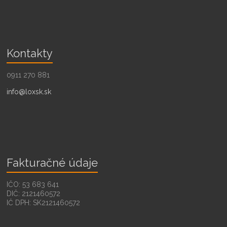
Kontakty
0911 270 881
info@loxsk.sk
Fakturačné údaje
IČO: 53 683 641
DIČ: 2121460572
IČ DPH: SK2121460572