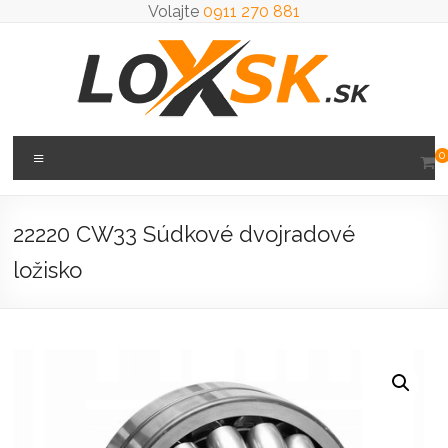
Prejsť
Volajte
0911 270 881
na
obsah
Loxsk
Menu
0
predaj
ložisk
22220 CW33 Súdkové dvojradové
ložisko