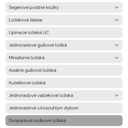
Segerové poistné krúžky
Ložiskové telesa
Upínacie ložiská UC
Jednoradové guľkové ložiká
Miniatúrne ložiská
Axiálne guľkové ložiská
Kuželíkové ložiská
Jednoradové valčekové ložiská
Jednoradové s kosouhlým stykom
Dvojradové súdkové ložiská