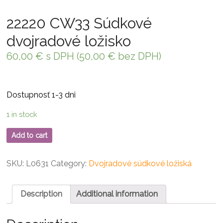
22220 CW33 Súdkové
dvojradové ložisko
60,00
€
s DPH (
50,00
€
bez DPH)
Dostupnosť 1-3 dni
1 in stock
Add to cart
SKU:
L0631
Category:
Dvojradové súdkové ložiská
Description
Additional information