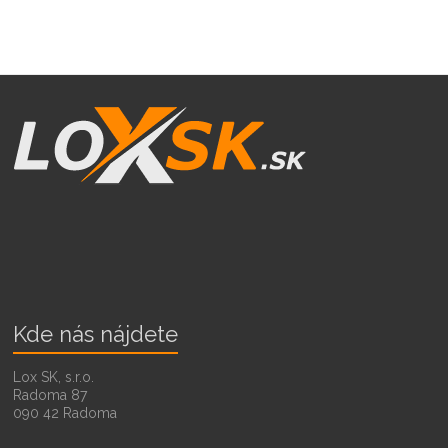
Kde nás nájdete
Lox SK, s.r.o.
Radoma 87
090 42 Radoma