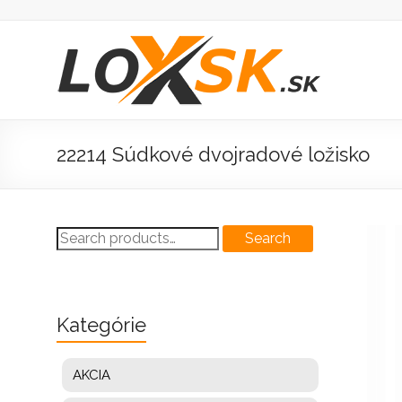
Prejsť
na
obsah
Loxsk
predaj
ložisk
22214 Súdkové dvojradové ložisko
Search
Search
for:
Kategórie
AKCIA