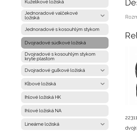
De
Kuželíkové ložiská
Jednoradové valčekové
Rozm
ložiská
Jednoradové s kosouhlým stykom
Re
Dvojradové súdkové ložiská
Dvojradové s kosouhlým stykom
kryte plastom
Dvojradové guľkové ložiská
Kĺbové ložiská
Ihlové ložiská HK
Ihlové ložiská NA
2231
Lineárne ložiská
dvojr