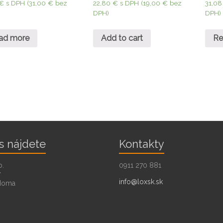
€
s DPH (
31,00
€
bez
22,80
€
s DPH (
19,00
€
bez
31,0
DPH)
DPH)
ad more
Add to cart
Re
s nájdete
Kontakty
o.
0911 270 881
7
info@loxsk.sk
doma