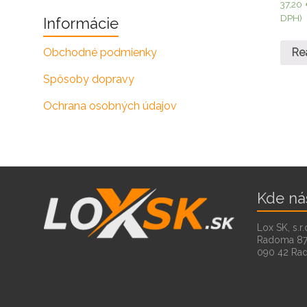
37,20
DPH)
Informácie
Re
Obchodné podmienky
Spôsoby dopravy
Ochrana osobných údajov
Kde ná
Lox SK, s.r.
Radoma 8
090 42 Ra