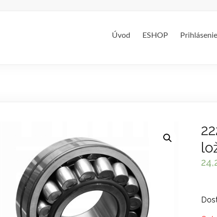
Úvod
ESHOP
Prihláseni
22
lo
24,
Dost