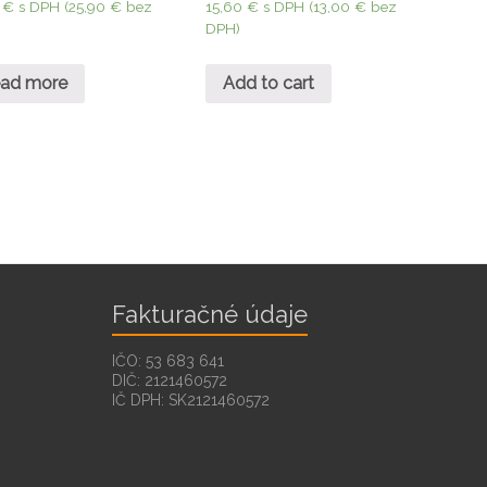
8
€
s DPH (
25,90
€
bez
15,60
€
s DPH (
13,00
€
bez
DPH)
ad more
Add to cart
Fakturačné údaje
IČO: 53 683 641
DIČ: 2121460572
IČ DPH: SK2121460572