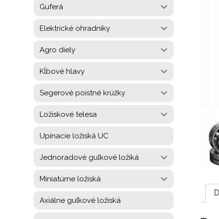
Guferá
Elektrické ohradníky
Agro diely
Kĺbové hlavy
Segerové poistné krúžky
Ložiskové telesa
Upínacie ložiská UC
Jednoradové guľkové ložiká
Miniatúrne ložiská
D
Axiálne guľkové ložiská