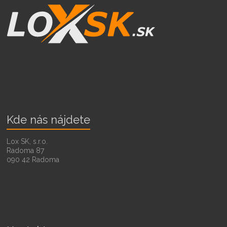
Kde nás nájdete
Lox SK, s.r.o.
Radoma 87
090 42 Radoma