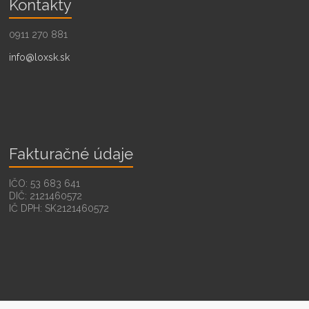
Kontakty
0911 270 881
info@loxsk.sk
Fakturačné údaje
IČO: 53 683 641
DIČ: 2121460572
IČ DPH: SK2121460572