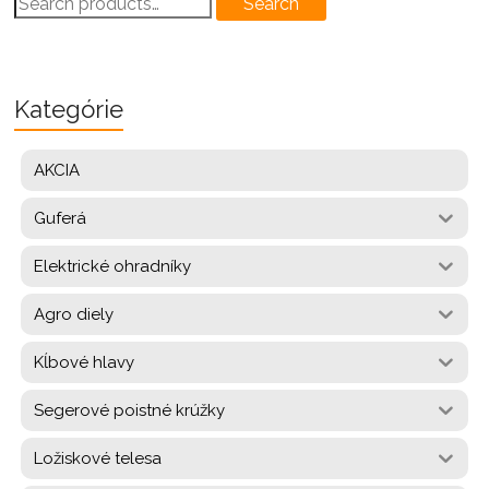
Search
for:
Kategórie
AKCIA
Guferá
Elektrické ohradníky
Agro diely
Kĺbové hlavy
Segerové poistné krúžky
Ložiskové telesa