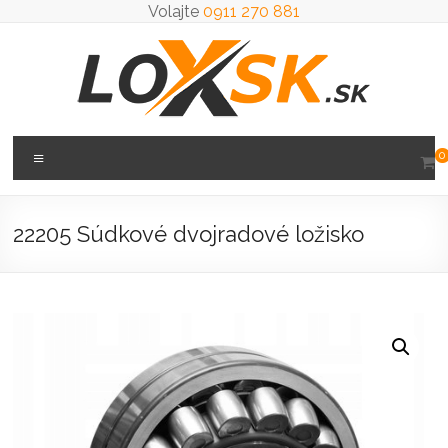
Prejsť
Volajte
0911 270 881
na
obsah
Loxsk
Menu
0
predaj
ložisk
22205 Súdkové dvojradové ložisko