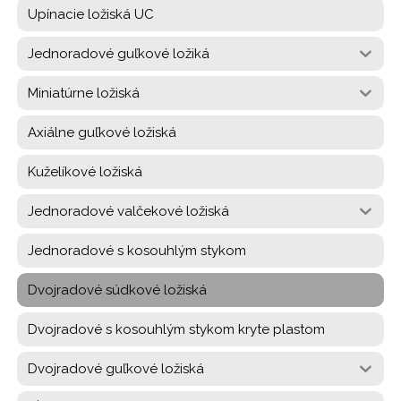
Upínacie ložiská UC
Jednoradové guľkové ložiká
Miniatúrne ložiská
Axiálne guľkové ložiská
Kuželíkové ložiská
Jednoradové valčekové ložiská
Jednoradové s kosouhlým stykom
Dvojradové súdkové ložiská
Dvojradové s kosouhlým stykom kryte plastom
Dvojradové guľkové ložiská