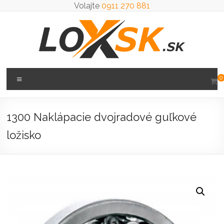
Prejsť
Volajte
0911 270 881
na
obsah
Loxsk
Menu
0
predaj
ložisk
1300 Naklápacie dvojradové guľkové
ložisko