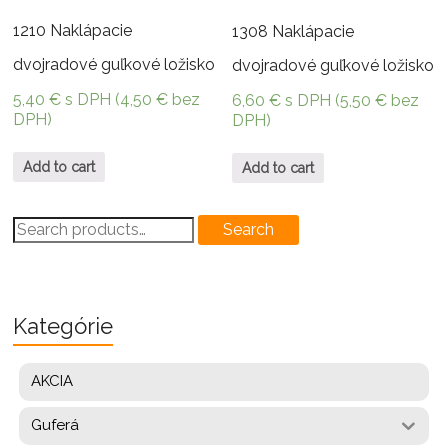
1210 Naklápacie
1308 Naklápacie
dvojradové guľkové ložisko
dvojradové guľkové ložisko
5,40
€
s DPH (
4,50
€
bez
6,60
€
s DPH (
5,50
€
bez
DPH)
DPH)
Add to cart
Add to cart
Search
Search
for:
Kategórie
AKCIA
Guferá