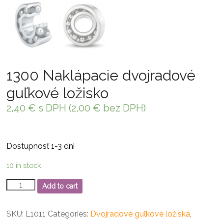
1300 Naklápacie dvojradové
guľkové ložisko
2,40
€
s DPH (
2,00
€
bez DPH)
Dostupnosť 1-3 dni
10 in stock
1300
Add to cart
Naklápacie
dvojradové
guľkové
SKU:
L1011
Categories:
Dvojradové guľkové ložiská
,