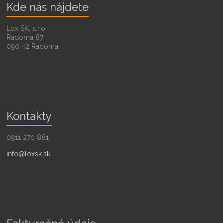
Kde nás nájdete
Lox SK, s.r.o.
Radoma 87
090 42 Radoma
Kontakty
0911 270 881
info@loxsk.sk