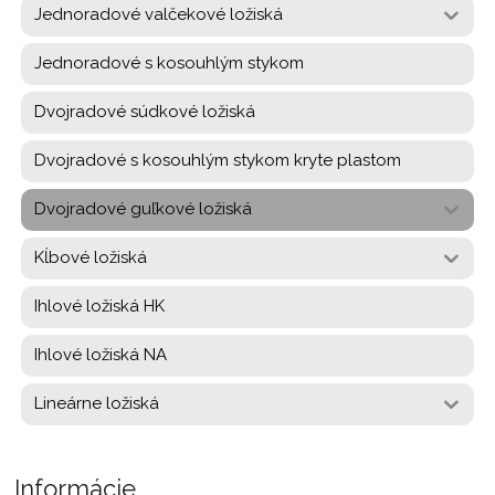
Jednoradové valčekové ložiská
Jednoradové s kosouhlým stykom
Dvojradové súdkové ložiská
Dvojradové s kosouhlým stykom kryte plastom
Dvojradové guľkové ložiská
Kĺbové ložiská
Ihlové ložiská HK
Ihlové ložiská NA
Lineárne ložiská
Informácie