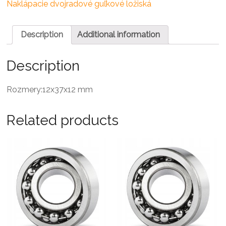
ložisko
Naklápacie dvojradové guľkové ložiská
quantity
Description
Additional information
Description
Rozmery:12x37x12 mm
Related products