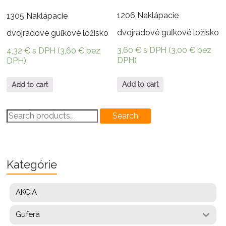
1206 Naklápacie
1305 Naklápacie
dvojradové guľkové ložisko
dvojradové guľkové ložisko
3,60
€
s DPH (
3,00
€
bez
4,32
€
s DPH (
3,60
€
bez
DPH)
DPH)
Add to cart
Add to cart
Search
Search
for:
Kategórie
AKCIA
Guferá