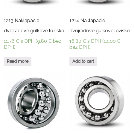
1213 Naklápacie
1214 Naklápacie
dvojradové guľkové ložisko
dvojradové guľkové ložisko
11,76
€
s DPH (
9,80
€
bez
16,80
€
s DPH (
14,00
€
DPH)
bez DPH)
Read more
Add to cart