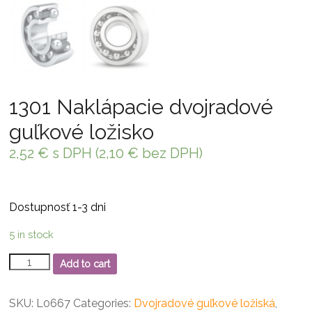
1301 Naklápacie dvojradové
guľkové ložisko
2,52
€
s DPH (
2,10
€
bez DPH)
Dostupnosť 1-3 dni
5 in stock
1301
Add to cart
Naklápacie
dvojradové
guľkové
SKU:
L0667
Categories:
Dvojradové guľkové ložiská
,