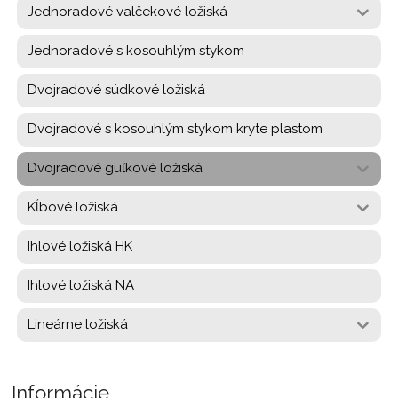
Jednoradové valčekové ložiská
Jednoradové s kosouhlým stykom
Dvojradové súdkové ložiská
Dvojradové s kosouhlým stykom kryte plastom
Dvojradové guľkové ložiská
Kĺbové ložiská
Ihlové ložiská HK
Ihlové ložiská NA
Lineárne ložiská
Informácie