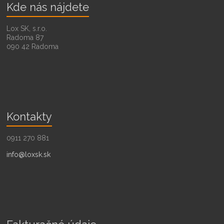
Kde nás nájdete
Lox SK, s.r.o.
Radoma 87
090 42 Radoma
Kontakty
0911 270 881
info@loxsk.sk