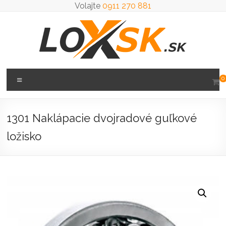
Prejsť
Volajte
0911 270 881
na
obsah
Loxsk
Menu
0
predaj
ložisk
1301 Naklápacie dvojradové guľkové
ložisko