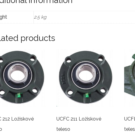
itional information
ght
2.5 kg
lated products
 212 Ložiskové
UCFC 211 Ložiskové
UCFL
o
teleso
tele