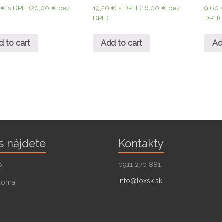
0
€
s DPH (
20,00
€
bez
19,20
€
s DPH (
16,00
€
bez
9,60
DPH)
DPH)
d to cart
Add to cart
Ad
s nájdete
Kontakty
o.
0911 270 881
7
info@loxsk.sk
doma