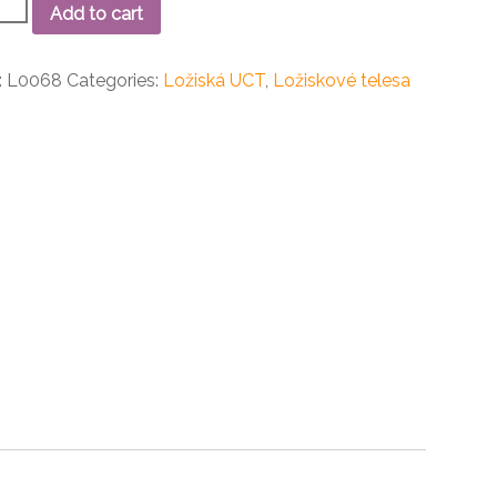
Add to cart
skové
o
:
L0068
Categories:
Ložiská UCT
,
Ložiskové telesa
ity