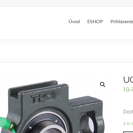
Úvod
ESHOP
Prihláseni
UC
19,
Dost
2 in 