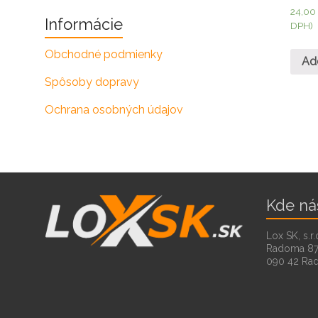
24,0
Informácie
DPH)
Obchodné podmienky
Ad
Spôsoby dopravy
Ochrana osobných údajov
Kde ná
Lox SK, s.r.
Radoma 8
090 42 Ra