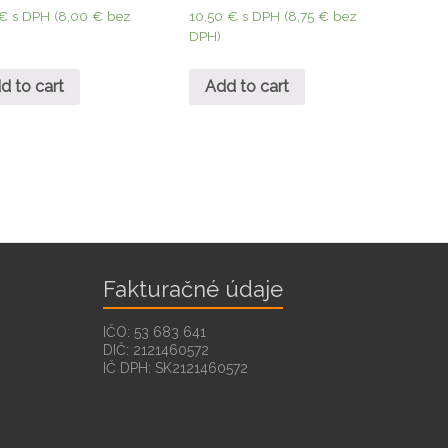
€
s DPH (
8,00
€
bez
10,50
€
s DPH (
8,75
€
bez
DPH)
d to cart
Add to cart
Fakturačné údaje
IČO: 53 683 641
DIČ: 2121460572
IČ DPH: SK2121460572