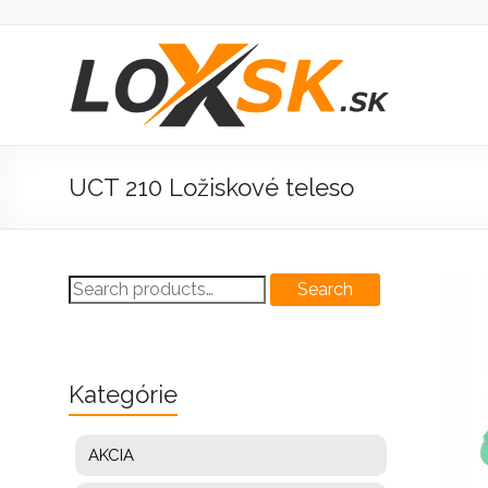
Prejsť
na
obsah
Loxsk
predaj
ložisk
UCT 210 Ložiskové teleso
Search
Search
for:
Kategórie
AKCIA