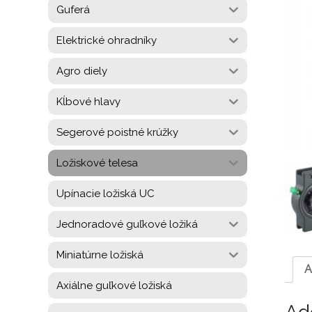
Guferá
Elektrické ohradníky
Agro diely
Kĺbové hlavy
Segerové poistné krúžky
Ložiskové telesa
Upínacie ložiská UC
Jednoradové guľkové ložiká
Miniatúrne ložiská
A
Axiálne guľkové ložiská