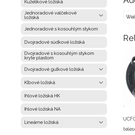
Add
Kuželíkové ložiská
Jednoradové valčekové
Wei
ložiská
Jednoradové s kosouhlým stykom
Re
Dvojradové súdkové ložiská
Dvojradové s kosouhlým stykom
kryte plastom
Dvojradové guľkové ložiská
Kĺbové ložiská
Ihlové ložiská HK
Ihlové ložiská NA
UCFC
Lineárne ložiská
teles