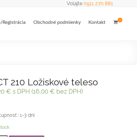
Volajte
0911 270 881
0
e/Registrácia
Obchodné podmienky
Kontakt
T 210 Ložiskové teleso
20
€
s DPH (
16,00
€
bez DPH)
upnosť : 1-3 dni
stock