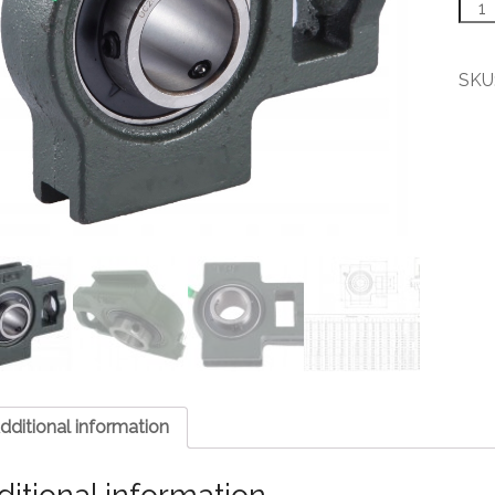
UCT
210
Loži
teles
SKU
quant
dditional information