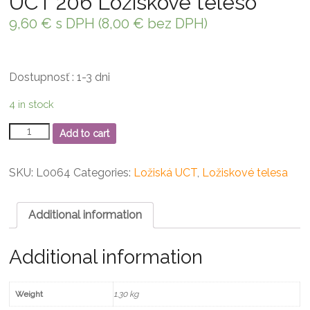
UCT 206 Ložiskové teleso
9,60
€
s DPH (
8,00
€
bez DPH)
Dostupnosť : 1-3 dni
4 in stock
UCT
Add to cart
206
Ložiskové
teleso
SKU:
L0064
Categories:
Ložiská UCT
,
Ložiskové telesa
quantity
Additional information
Additional information
Weight
1.30 kg