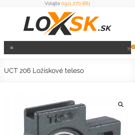
Prejsť
Volajte
0911 270 881
na
obsah
Loxsk
Menu
0
predaj
ložisk
UCT 206 Ložiskové teleso