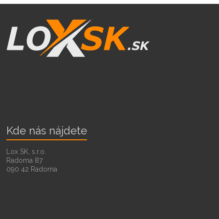
Kde nás nájdete
Lox SK, s.r.o.
Radoma 87
090 42 Radoma