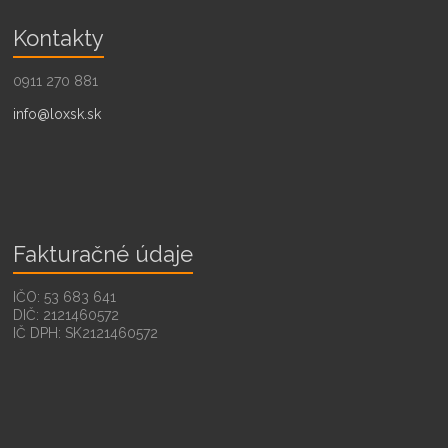
Kontakty
0911 270 881
info@loxsk.sk
Fakturačné údaje
IČO: 53 683 641
DIČ: 2121460572
IČ DPH: SK2121460572