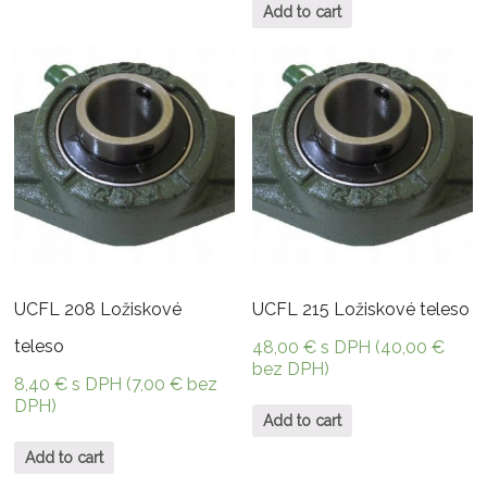
Add to cart
UCFL 208 Ložiskové
UCFL 215 Ložiskové teleso
teleso
48,00
€
s DPH (
40,00
€
bez DPH)
8,40
€
s DPH (
7,00
€
bez
DPH)
Add to cart
Add to cart