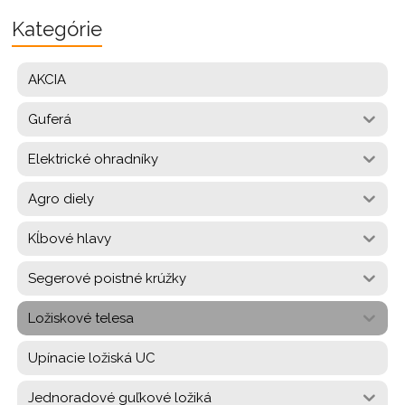
Kategórie
AKCIA
Guferá
Elektrické ohradníky
Agro diely
Kĺbové hlavy
Segerové poistné krúžky
Ložiskové telesa
Upínacie ložiská UC
Jednoradové guľkové ložiká