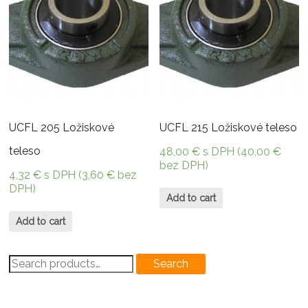
UCFL 205 Ložiskové
UCFL 215 Ložiskové teleso
teleso
48,00
€
s DPH (
40,00
€
bez DPH)
4,32
€
s DPH (
3,60
€
bez
DPH)
Add to cart
Add to cart
Search
Search
for: