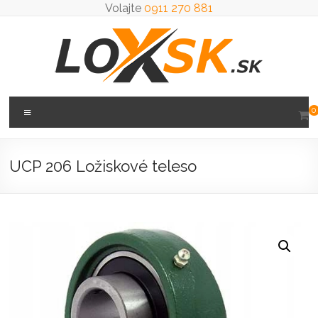
Prejsť
Volajte
0911 270 881
na
obsah
Loxsk
Menu
0
predaj
ložisk
UCP 206 Ložiskové teleso