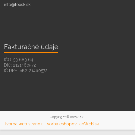
info@loxsk.sk
Fakturačné údaje
IČO: 53 683 641
DIČ: 2121460572
IČ DPH: SK2121460572
Copyright © loxsk.sk |
Tvorba web stránok
| Tvorba eshopov -abWEB.sk