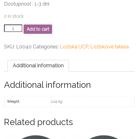
Dostupnosť : 1-3 dni
2 in stock
UCP
Add to cart
206
Ložiskové
teleso
SKU:
L0040
Categories:
Ložiská UCP
,
Ložiskové telesa
quantity
Additional information
Additional information
Weight
1.24 kg
Related products