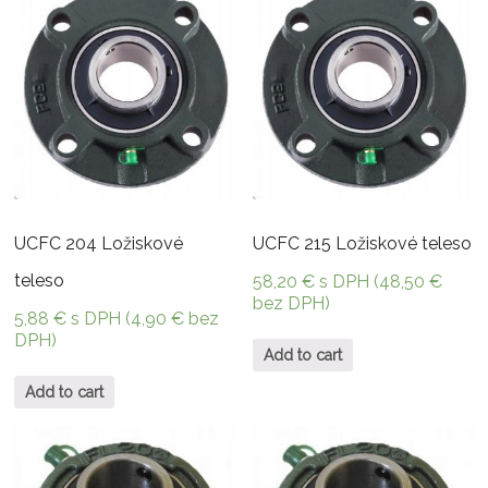
UCFC 204 Ložiskové
UCFC 215 Ložiskové teleso
teleso
58,20
€
s DPH (
48,50
€
bez DPH)
5,88
€
s DPH (
4,90
€
bez
DPH)
Add to cart
Add to cart