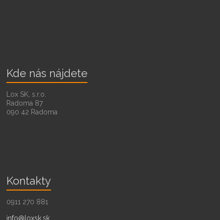
Kde nás nájdete
Lox SK, s.r.o.
Radoma 87
090 42 Radoma
Kontakty
0911 270 881
info@loxsk.sk