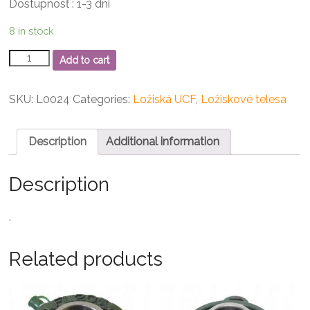
Dostupnosť : 1-3 dni
8 in stock
UCF
Add to cart
203
Ložiskové
teleso
SKU:
L0024
Categories:
Ložiská UCF
,
Ložiskové telesa
quantity
Description
Additional information
Description
.
Related products