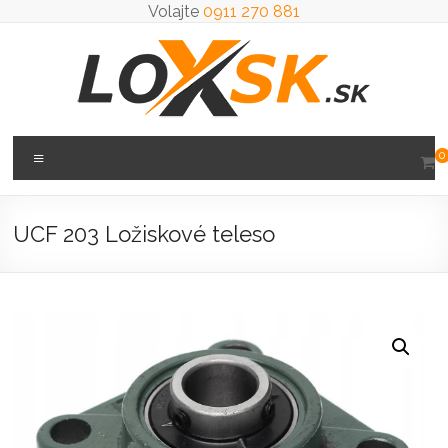
Prejsť
Volajte
0911 270 881
na
obsah
Loxsk
Menu
0
predaj
ložisk
UCF 203 Ložiskové teleso