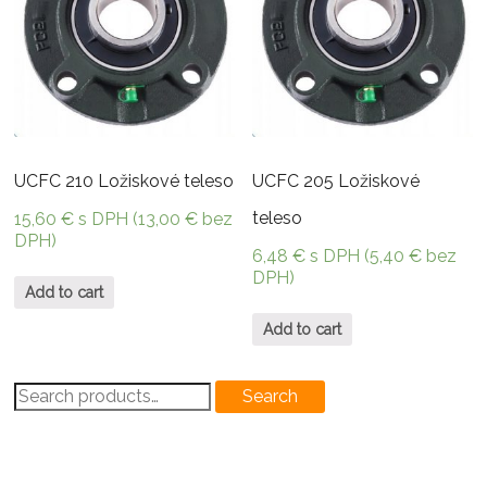
UCFC 210 Ložiskové teleso
UCFC 205 Ložiskové
teleso
15,60
€
s DPH (
13,00
€
bez
DPH)
6,48
€
s DPH (
5,40
€
bez
DPH)
Add to cart
Add to cart
Search
Search
for: