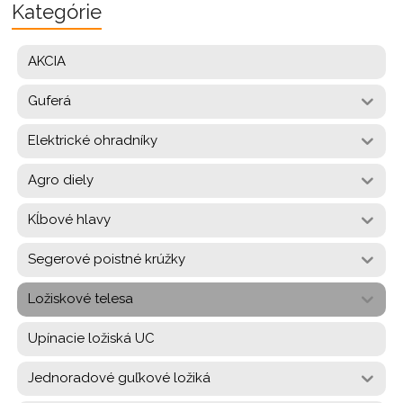
Kategórie
AKCIA
Guferá
Elektrické ohradníky
Agro diely
Kĺbové hlavy
Segerové poistné krúžky
Ložiskové telesa
Upínacie ložiská UC
Jednoradové guľkové ložiká