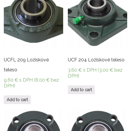
UCFL 209 Ložiskové
UCF 204 Ložiskové teleso
teleso
3,60
€
s DPH (
3,00
€
bez
DPH)
9,60
€
s DPH (
8,00
€
bez
DPH)
Add to cart
Add to cart