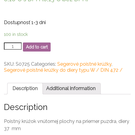
Dostupnosť 1-3 dni
100 in stock
Seg
Add to cart
W37
Segerový
poistný
SKU:
S0725
Categories:
Segerové poistné krúžky
,
krúžok
Segerové poistné krúžky do diery typu W / DIN 472 /
DIN
472
quantity
Description
Additional information
Description
Poistný krúžok vnútornej plochy na priemer puzdra, diery
37 mm