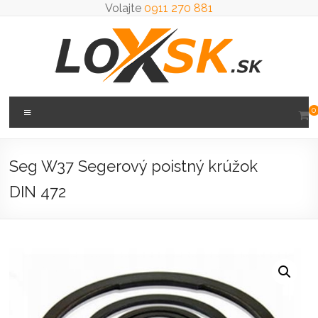
Prejsť
Volajte
0911 270 881
na
obsah
Loxsk
Menu
0
predaj
ložisk
Seg W37 Segerový poistný krúžok
DIN 472