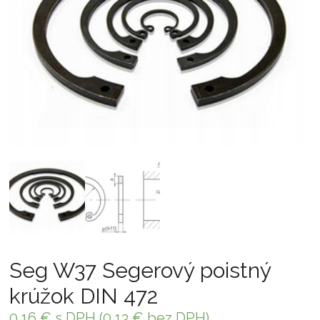
Seg W37 Segerový poistný
krúžok DIN 472
0,16
€
s DPH (
0,13
€
bez DPH)