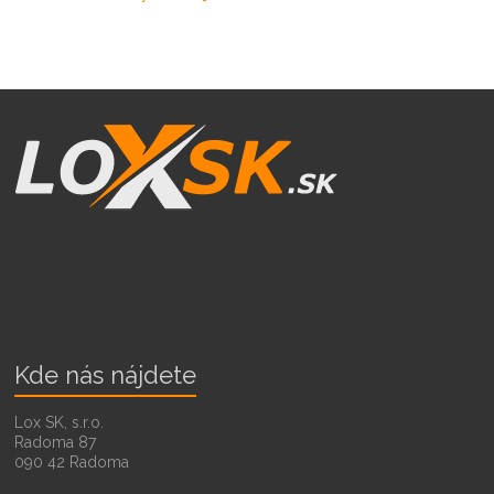
Kde nás nájdete
Lox SK, s.r.o.
Radoma 87
090 42 Radoma