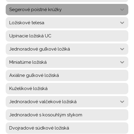
Segerové poistné krúžky
Ložiskové telesa
Upínacie ložiská UC
Jednoradové guľkové ložiká
Miniatúrne ložiská
Axiálne guľkové ložiská
Kuželíkové ložiská
Jednoradové valčekové ložiská
Jednoradové s kosouhlým stykom
Dvojradové súdkové ložiská