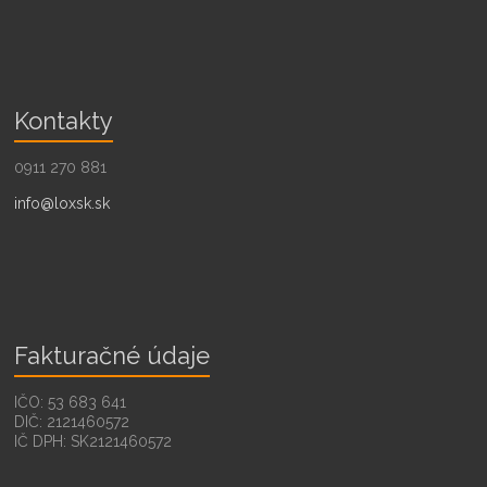
Kontakty
0911 270 881
info@loxsk.sk
Fakturačné údaje
IČO: 53 683 641
DIČ: 2121460572
IČ DPH: SK2121460572